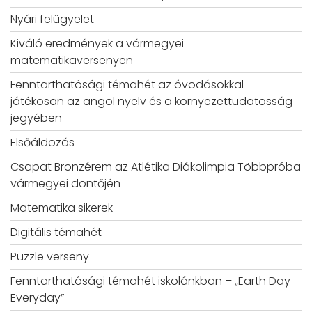
Nyári felügyelet
Kiváló eredmények a vármegyei
matematikaversenyen
Fenntarthatósági témahét az óvodásokkal –
játékosan az angol nyelv és a környezettudatosság
jegyében
Elsőáldozás
Csapat Bronzérem az Atlétika Diákolimpia Többpróba
vármegyei döntőjén
Matematika sikerek
Digitális témahét
Puzzle verseny
Fenntarthatósági témahét iskolánkban – „Earth Day
Everyday”