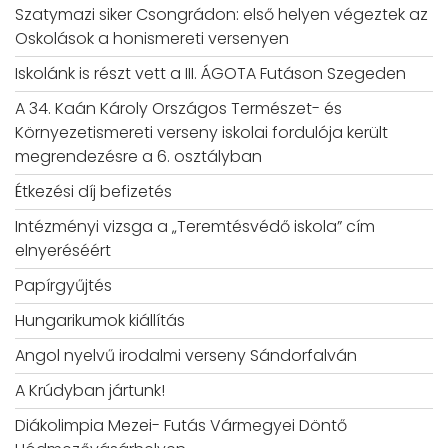
Szatymazi siker Csongrádon: első helyen végeztek az
Oskolások a honismereti versenyen
Iskolánk is részt vett a III. ÁGOTA Futáson Szegeden
A 34. Kaán Károly Országos Természet- és
Környezetismereti verseny iskolai fordulója került
megrendezésre a 6. osztályban
Étkezési díj befizetés
Intézményi vizsga a „Teremtésvédő iskola” cím
elnyeréséért
Papírgyűjtés
Hungarikumok kiállítás
Angol nyelvű irodalmi verseny Sándorfalván
A Krúdyban jártunk!
Diákolimpia Mezei- Futás Vármegyei Döntő