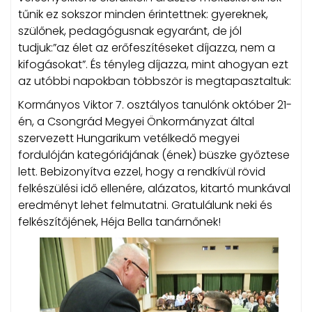
tűnik ez sokszor minden érintettnek: gyereknek,
szülőnek, pedagógusnak egyaránt, de jól
tudjuk:”az élet az erőfeszítéseket díjazza, nem a
kifogásokat”. És tényleg díjazza, mint ahogyan ezt
az utóbbi napokban többször is megtapasztaltuk:
Kormányos Viktor 7. osztályos tanulónk október 21-
én, a Csongrád Megyei Önkormányzat által
szervezett Hungarikum vetélkedő megyei
fordulóján kategóriájának (ének) büszke győztese
lett. Bebizonyítva ezzel, hogy a rendkívül rövid
felkészülési idő ellenére, alázatos, kitartó munkával
eredményt lehet felmutatni. Gratulálunk neki és
felkészítőjének, Héja Bella tanárnőnek!