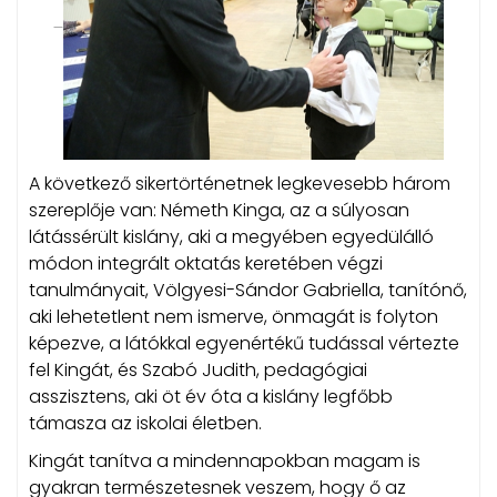
A következő sikertörténetnek legkevesebb három
szereplője van: Németh Kinga, az a súlyosan
látássérült kislány, aki a megyében egyedülálló
módon integrált oktatás keretében végzi
tanulmányait, Völgyesi-Sándor Gabriella, tanítónő,
aki lehetetlent nem ismerve, önmagát is folyton
képezve, a látókkal egyenértékű tudással vértezte
fel Kingát, és Szabó Judith, pedagógiai
asszisztens, aki öt év óta a kislány legfőbb
támasza az iskolai életben.
Kingát tanítva a mindennapokban magam is
gyakran természetesnek veszem, hogy ő az