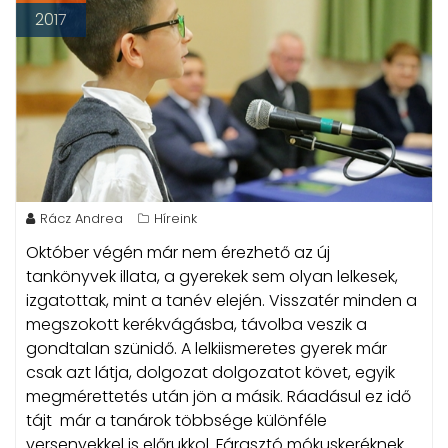
2017
Rácz Andrea
Híreink
Október végén már nem érezhető az új
tankönyvek illata, a gyerekek sem olyan lelkesek,
izgatottak, mint a tanév elején. Visszatér minden a
megszokott kerékvágásba, távolba veszik a
gondtalan szünidő. A lelkiismeretes gyerek már
csak azt látja, dolgozat dolgozatot követ, egyik
megmérettetés után jön a másik. Ráadásul ez idő
tájt már a tanárok többsége különféle
versenyekkel is előrukkol. Fárasztó mókuskeréknek