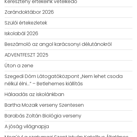
Keresztény értékeink vetélkedő
Zarándoktábor 2026
Szülői értekezletek
Iskolabál 2026
Beszámoló az angol karácsonyi délutánokról
ADVENTFESZT 2025
Úton a zene
Szegedi Dóm Látogatóközpont „Nem lehet csoda
nélkül élni…” – Betlehemes kiállítás
Hálaadás az iskolánkban
Bartha Mozaik verseny Szentesen
Barabás Zoltán Biológia verseny
A jóság világnapja