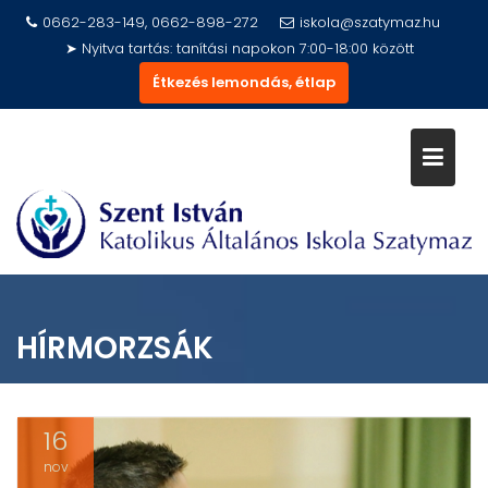
Skip
0662-283-149, 0662-898-272
iskola@szatymaz.hu
to
➤ Nyitva tartás: tanítási napokon 7:00-18:00 között
content
Étkezés lemondás, étlap
HÍRMORZSÁK
16
nov