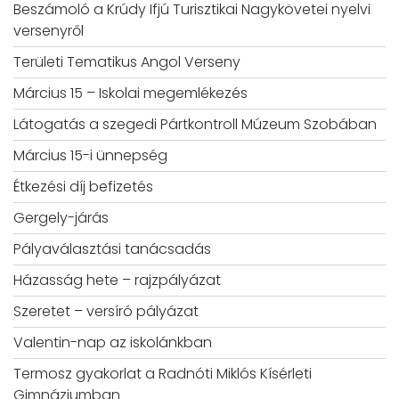
Beszámoló a Krúdy Ifjú Turisztikai Nagykövetei nyelvi
versenyről
Területi Tematikus Angol Verseny
Március 15 – Iskolai megemlékezés
Látogatás a szegedi Pártkontroll Múzeum Szobában
Március 15-i ünnepség
Étkezési díj befizetés
Gergely-járás
Pályaválasztási tanácsadás
Házasság hete – rajzpályázat
Szeretet – versíró pályázat
Valentin-nap az iskolánkban
Termosz gyakorlat a Radnóti Miklós Kísérleti
Gimnáziumban