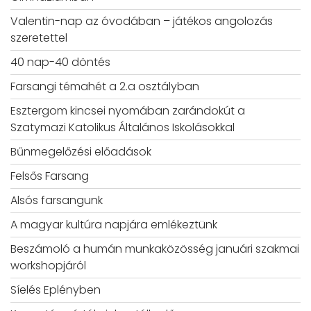
Valentin-nap az óvodában – játékos angolozás
szeretettel
40 nap-40 döntés
Farsangi témahét a 2.a osztályban
Esztergom kincsei nyomában zarándokút a
Szatymazi Katolikus Általános Iskolásokkal
Bűnmegelőzési előadások
Felsős Farsang
Alsós farsangunk
A magyar kultúra napjára emlékeztünk
Beszámoló a humán munkaközösség januári szakmai
workshopjáról
Síelés Eplényben