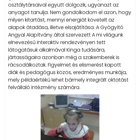
osztálytársaival együtt dolgozik, ugyanazt az
anyagot tanulja. Nem gondolkodom el azon, hogy
milyen kitartást, mennyi energiát követelt az
alapok átadása, illetve elsajátítása. A Gyógyító
Angyal Alapítvány által szervezett A mi világunk
elnevezésű interaktív rendezvényen tett
látogatásuk alkalmával Kinga tudására,
jártasságaira azonban még a szakemberek is
rácsodálkoztak. Figyelmet és elismerést kapott
diák és pedagógus közös, eredményes munkája,
mely példaértékű lehet bármely integrált oktatást
felvállaló intézmény számára.