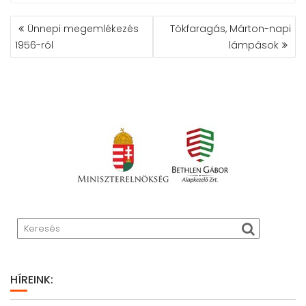
BEJEGYZÉS
Ünnepi megemlékezés
Tökfaragás, Márton-napi
NAVIGÁCIÓ
1956-ról
lámpások
HÍREINK: