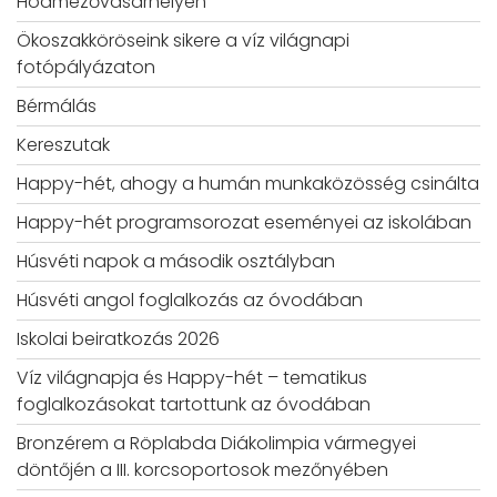
Hódmezővásárhelyen
Ökoszakköröseink sikere a víz világnapi
fotópályázaton
Bérmálás
Kereszutak
Happy-hét, ahogy a humán munkaközösség csinálta
Happy-hét programsorozat eseményei az iskolában
Húsvéti napok a második osztályban
Húsvéti angol foglalkozás az óvodában
Iskolai beiratkozás 2026
Víz világnapja és Happy-hét – tematikus
foglalkozásokat tartottunk az óvodában
Bronzérem a Röplabda Diákolimpia vármegyei
döntőjén a III. korcsoportosok mezőnyében