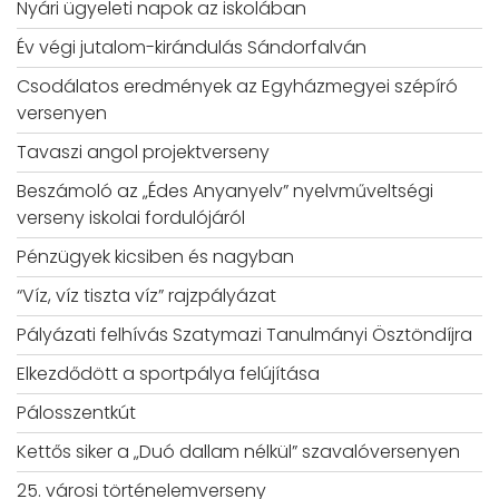
Nyári ügyeleti napok az iskolában
Év végi jutalom-kirándulás Sándorfalván
Csodálatos eredmények az Egyházmegyei szépíró
versenyen
Tavaszi angol projektverseny
Beszámoló az „Édes Anyanyelv” nyelvműveltségi
verseny iskolai fordulójáról
Pénzügyek kicsiben és nagyban
“Víz, víz tiszta víz” rajzpályázat
Pályázati felhívás Szatymazi Tanulmányi Ösztöndíjra
Elkezdődött a sportpálya felújítása
Pálosszentkút
Kettős siker a „Duó dallam nélkül” szavalóversenyen
25. városi történelemverseny