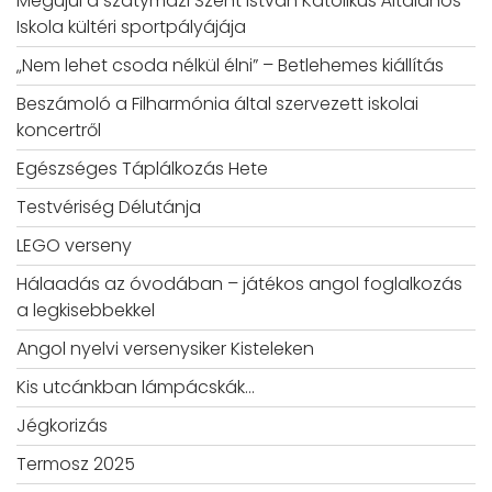
Megújul a szatymazi Szent István Katolikus Általános
Iskola kültéri sportpályájája
„Nem lehet csoda nélkül élni” – Betlehemes kiállítás
Beszámoló a Filharmónia által szervezett iskolai
koncertről
Egészséges Táplálkozás Hete
Testvériség Délutánja
LEGO verseny
Hálaadás az óvodában – játékos angol foglalkozás
a legkisebbekkel
Angol nyelvi versenysiker Kisteleken
Kis utcánkban lámpácskák…
Jégkorizás
Termosz 2025