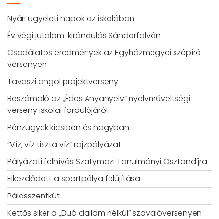
Nyári ügyeleti napok az iskolában
Év végi jutalom-kirándulás Sándorfalván
Csodálatos eredmények az Egyházmegyei szépíró
versenyen
Tavaszi angol projektverseny
Beszámoló az „Édes Anyanyelv” nyelvműveltségi
verseny iskolai fordulójáról
Pénzügyek kicsiben és nagyban
“Víz, víz tiszta víz” rajzpályázat
Pályázati felhívás Szatymazi Tanulmányi Ösztöndíjra
Elkezdődött a sportpálya felújítása
Pálosszentkút
Kettős siker a „Duó dallam nélkül” szavalóversenyen