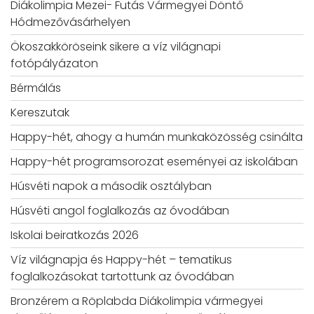
Diákolimpia Mezei- Futás Vármegyei Döntő
Hódmezővásárhelyen
Ökoszakköröseink sikere a víz világnapi
fotópályázaton
Bérmálás
Kereszutak
Happy-hét, ahogy a humán munkaközösség csinálta
Happy-hét programsorozat eseményei az iskolában
Húsvéti napok a második osztályban
Húsvéti angol foglalkozás az óvodában
Iskolai beiratkozás 2026
Víz világnapja és Happy-hét – tematikus
foglalkozásokat tartottunk az óvodában
Bronzérem a Röplabda Diákolimpia vármegyei