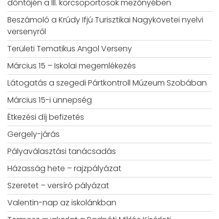
döntőjén a III. korcsoportosok mezőnyében
Beszámoló a Krúdy Ifjú Turisztikai Nagykövetei nyelvi
versenyről
Területi Tematikus Angol Verseny
Március 15 – Iskolai megemlékezés
Látogatás a szegedi Pártkontroll Múzeum Szobában
Március 15-i ünnepség
Étkezési díj befizetés
Gergely-járás
Pályaválasztási tanácsadás
Házasság hete – rajzpályázat
Szeretet – versíró pályázat
Valentin-nap az iskolánkban