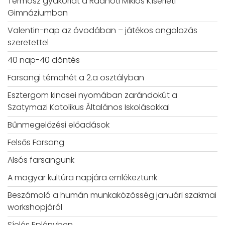
Termosz gyakorlat a Radnóti Miklós Kísérleti
Gimnáziumban
Valentin-nap az óvodában – játékos angolozás
szeretettel
40 nap-40 döntés
Farsangi témahét a 2.a osztályban
Esztergom kincsei nyomában zarándokút a
Szatymazi Katolikus Általános Iskolásokkal
Bűnmegelőzési előadások
Felsős Farsang
Alsós farsangunk
A magyar kultúra napjára emlékeztünk
Beszámoló a humán munkaközösség januári szakmai
workshopjáról
Síelés Eplényben