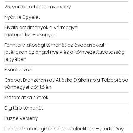
25. városi történelemverseny
Nyári felügyelet
Kiváló eredmények a vármegyei
matematikaversenyen
Fenntarthatósági témahét az óvodásokkal –
játékosan az angol nyelv és a környezettudatosság
jegyében
Elsőáldozás
Csapat Bronzérem az Atlétika Diákolimpia Többpróba
vármegyei döntőjén
Matematika sikerek
Digitális témahét
Puzzle verseny
Fenntarthatósági témahét iskolánkban – „Earth Day