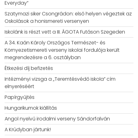
Everyday”
Szatymazi siker Csongrádon: első helyen végeztek az
Oskolások a honismereti versenyen
Iskolánk is részt vett a III. ÁGOTA Futáson Szegeden
A 34. Kaán Károly Országos Természet- és
Környezetismereti verseny iskolai fordulója került
megrendezésre a 6. osztályban
Étkezési díj befizetés
Intézményi vizsga a „Teremtésvédő iskola” cím
elnyeréséért
Papírgyűjtés
Hungarikumok kiállítás
Angol nyelvű irodalmi verseny Sándorfalván
A Krúdyban jártunk!