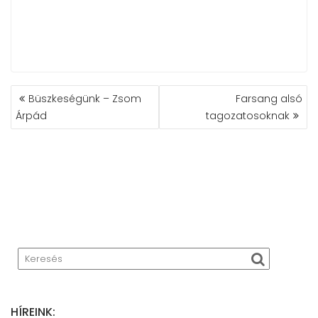
BEJEGYZÉS
Büszkeségünk – Zsom
Farsang alsó
NAVIGÁCIÓ
Árpád
tagozatosoknak
HÍREINK: