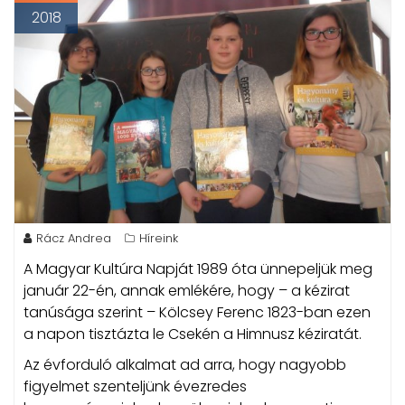
2018
Rácz Andrea
Híreink
A Magyar Kultúra Napját 1989 óta ünnepeljük meg
január 22-én, annak emlékére, hogy – a kézirat
tanúsága szerint – Kölcsey Ferenc 1823-ban ezen
a napon tisztázta le Csekén a Himnusz kéziratát.
Az évforduló alkalmat ad arra, hogy nagyobb
figyelmet szenteljünk évezredes