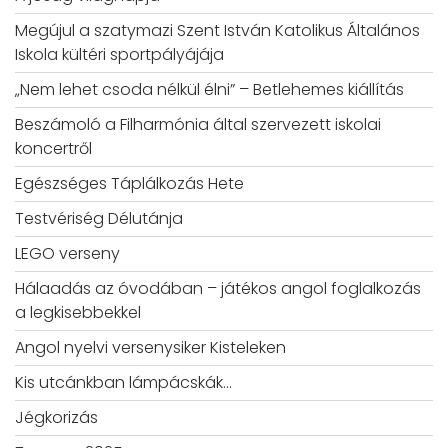
Megújul a szatymazi Szent István Katolikus Általános
Iskola kültéri sportpályájája
„Nem lehet csoda nélkül élni” – Betlehemes kiállítás
Beszámoló a Filharmónia által szervezett iskolai
koncertről
Egészséges Táplálkozás Hete
Testvériség Délutánja
LEGO verseny
Hálaadás az óvodában – játékos angol foglalkozás
a legkisebbekkel
Angol nyelvi versenysiker Kisteleken
Kis utcánkban lámpácskák…
Jégkorizás