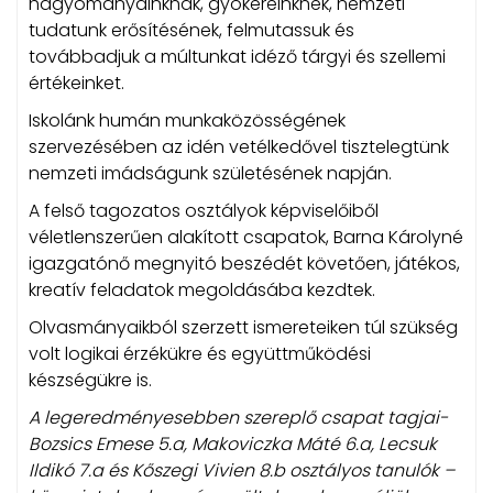
hagyományainknak, gyökereinknek, nemzeti
tudatunk erősítésének, felmutassuk és
továbbadjuk a múltunkat idéző tárgyi és szellemi
értékeinket.
Iskolánk humán munkaközösségének
szervezésében az idén vetélkedővel tisztelegtünk
nemzeti imádságunk születésének napján.
A felső tagozatos osztályok képviselőiből
véletlenszerűen alakított csapatok, Barna Károlyné
igazgatónő megnyitó beszédét követően, játékos,
kreatív feladatok megoldásába kezdtek.
Olvasmányaikból szerzett ismereteiken túl szükség
volt logikai érzékükre és együttműködési
készségükre is.
A legeredményesebben szereplő csapat tagjai-
Bozsics Emese 5.a, Makoviczka Máté 6.a, Lecsuk
Ildikó 7.a és Kőszegi Vivien 8.b osztályos tanulók –