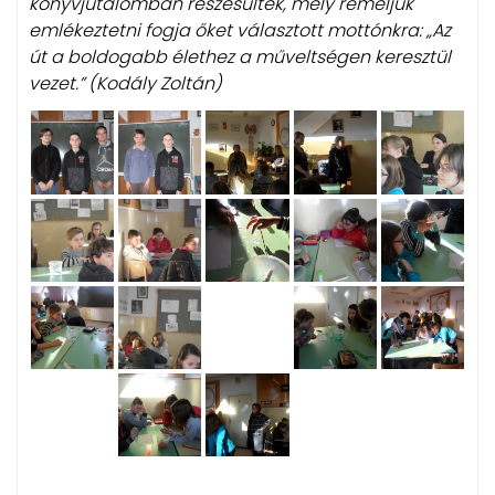
könyvjutalomban részesültek, mely reméljük
emlékeztetni fogja őket választott mottónkra: „Az
út a boldogabb élethez a műveltségen keresztül
vezet.” (Kodály Zoltán)