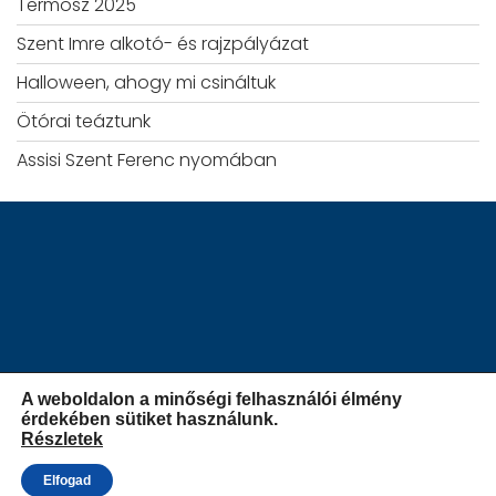
Termosz 2025
Szent Imre alkotó- és rajzpályázat
Halloween, ahogy mi csináltuk
Ötórai teáztunk
Assisi Szent Ferenc nyomában
A weboldalon a minőségi felhasználói élmény
érdekében sütiket használunk.
Részletek
iskola.szatymaz.hu
Elfogad