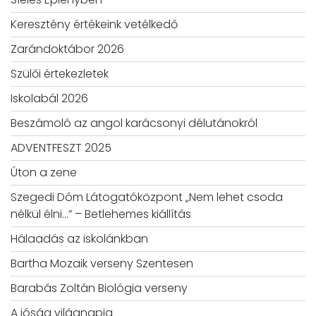
Keresztény értékeink vetélkedő
Zarándoktábor 2026
Szülői értekezletek
Iskolabál 2026
Beszámoló az angol karácsonyi délutánokról
ADVENTFESZT 2025
Úton a zene
Szegedi Dóm Látogatóközpont „Nem lehet csoda
nélkül élni…” – Betlehemes kiállítás
Hálaadás az iskolánkban
Bartha Mozaik verseny Szentesen
Barabás Zoltán Biológia verseny
A jóság világnapja