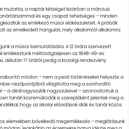
t mutatta, a naptár kétséget kizáróan a márciusi
 tanártársammal és egy csapat tehetséges – minden
gkezdtük az emlékező műsor előkészületeit. A próbák
lt az emelkedett hangulat, mely alkalomról alkalomra
égünk a műsor bemutatására. A 12 órára szervezett
al emlékeztünk méltóságteljesen az 1848-49-es
 délután 17 órától pedig a községi rendezvény
ormabontó módon – nem a pesti történéseket helyezte a
mber nézőpontjából világította meg a sorsfordító
el – a dédnagyszülők nagyszüleivel – azonosítottuk a
szben tanári közreműködők is szereplőként jelentek meg a
ékkal, hogy az iskolai előadások diák és tanár közös
ncos elemekben bővelkedő megemlékezés – meglátásunk
tő módon, leginkább az érzelmekre hatva idézte meg a