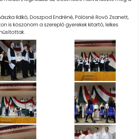
hászka Ildikó, Doszpod Endréné, Pölösné Rovó Zsanett,
n is köszönöm a szereplő gyerekek kitartó, lelkes
núsítottak.