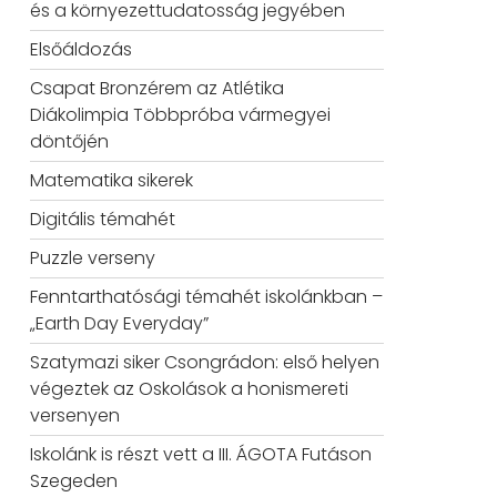
és a környezettudatosság jegyében
Elsőáldozás
Csapat Bronzérem az Atlétika
Diákolimpia Többpróba vármegyei
döntőjén
Matematika sikerek
Digitális témahét
Puzzle verseny
Fenntarthatósági témahét iskolánkban –
„Earth Day Everyday”
Szatymazi siker Csongrádon: első helyen
végeztek az Oskolások a honismereti
versenyen
Iskolánk is részt vett a III. ÁGOTA Futáson
Szegeden