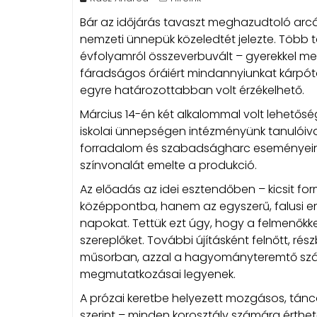
Bár az időjárás tavaszt meghazudtoló arcá
nemzeti ünnepük közeledtét jelezte. Több
évfolyamról összeverbuvált – gyerekkel me
fáradságos óráiért mindannyiunkat kárpóto
egyre határozottabban volt érzékelhető.
Március 14-én két alkalommal volt lehetős
iskolai ünnepségen intézményünk tanulóiv
forradalom és szabadságharc eseményeire,
színvonalát emelte a produkció.
Az előadás az idei esztendőben – kicsit f
középpontba, hanem az egyszerű, falusi e
napokat. Tettük ezt úgy, hogy a felmenőkk
szereplőket. További újításként felnőtt, ré
műsorban, azzal a hagyományteremtő szánd
megmutatkozásai legyenek.
A prózai keretbe helyezett mozgásos, tá
szerint – minden korosztály számára érthe