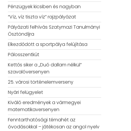
Pénzügyek kicsiben és nagyban
“Víz, víz tiszta víz” rajzpályázat
Pályázati felhívás Szatymazi Tanulmányi
Ösztöndíjra
Elkezdődött a sportpálya felújítása
Pálosszentkút
Kettős siker a „Duó dallam nélkül”
szavalóversenyen
25. városi történelemverseny
Nyári felügyelet
Kiváló eredmények a vármegyei
matematikaversenyen
Fenntarthatósági témahét az
óvodásokkal – játékosan az angol nyelv