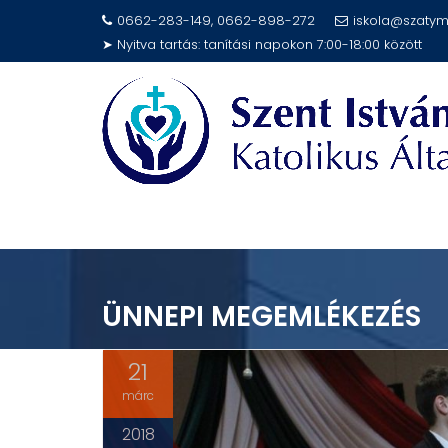
Skip
0662-283-149, 0662-898-272
iskola@szatym
to
➤ Nyitva tartás: tanítási napokon 7:00-18:00 között
content
ÜNNEPI MEGEMLÉKEZÉS
21
márc
2018