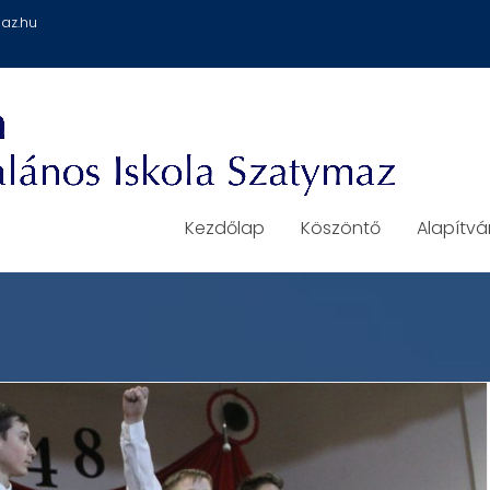
az.hu
Kezdőlap
Köszöntő
Alapítv