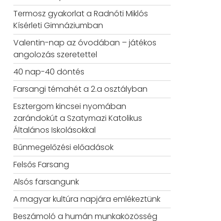
Termosz gyakorlat a Radnóti Miklós
Kísérleti Gimnáziumban
Valentin-nap az óvodában – játékos
angolozás szeretettel
40 nap-40 döntés
Farsangi témahét a 2.a osztályban
Esztergom kincsei nyomában
zarándokút a Szatymazi Katolikus
Általános Iskolásokkal
Bűnmegelőzési előadások
Felsős Farsang
Alsós farsangunk
A magyar kultúra napjára emlékeztünk
Beszámoló a humán munkaközösség