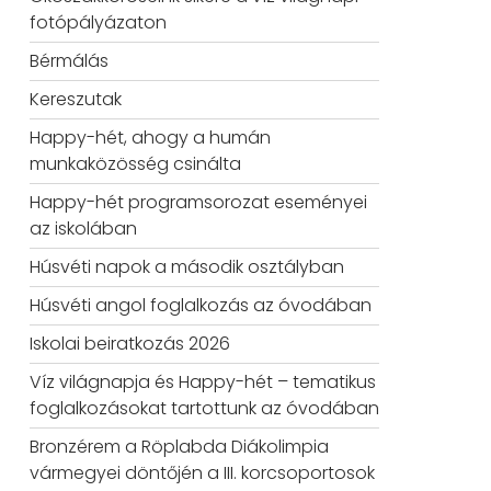
fotópályázaton
Bérmálás
Kereszutak
Happy-hét, ahogy a humán
munkaközösség csinálta
Happy-hét programsorozat eseményei
az iskolában
Húsvéti napok a második osztályban
Húsvéti angol foglalkozás az óvodában
Iskolai beiratkozás 2026
Víz világnapja és Happy-hét – tematikus
foglalkozásokat tartottunk az óvodában
Bronzérem a Röplabda Diákolimpia
vármegyei döntőjén a III. korcsoportosok