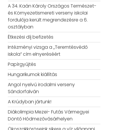
A 34. Kaán Károly Országos Természet-
és Környezetismereti verseny iskolai
fordulója került megrendezésre a 6.
osztályban
Étkezési díj befizetés
Intézményi vizsga a „Teremtésvédő
iskola” cím elnyeréséért
Papírgyűjtés
Hungarikumok kiállítás
Angol nyelvű irodalmi verseny
Sándorfalván
A Krúdyban jártunk!
Diákolimpia Mezei- Futás Vármegyei
Döntő Hódmezővásárhelyen
Ökoszakköröseink sikere a víz világnapi