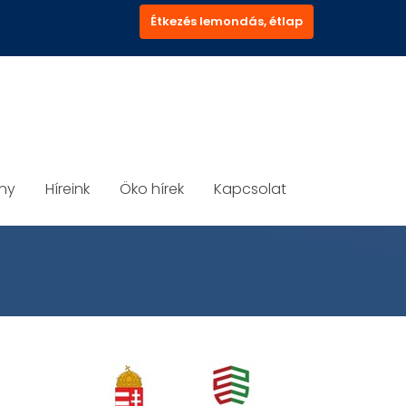
Étkezés lemondás, étlap
ány
Híreink
Öko hírek
Kapcsolat