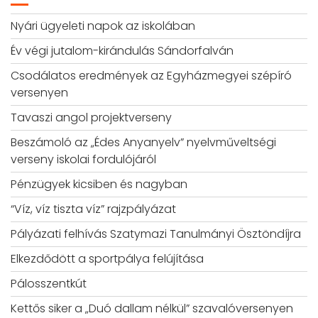
Nyári ügyeleti napok az iskolában
Év végi jutalom-kirándulás Sándorfalván
Csodálatos eredmények az Egyházmegyei szépíró
versenyen
Tavaszi angol projektverseny
Beszámoló az „Édes Anyanyelv” nyelvműveltségi
verseny iskolai fordulójáról
Pénzügyek kicsiben és nagyban
“Víz, víz tiszta víz” rajzpályázat
Pályázati felhívás Szatymazi Tanulmányi Ösztöndíjra
Elkezdődött a sportpálya felújítása
Pálosszentkút
Kettős siker a „Duó dallam nélkül” szavalóversenyen