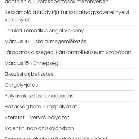
döntőjén a III. korcsoportosok mezőnyében
Beszámoló a Krúdy Ifjú Turisztikai Nagykövetei nyelvi
versenyről
Területi Tematikus Angol Verseny
Március 15 – Iskolai megemlékezés
Látogatás a szegedi Pártkontroll Múzeum Szobában
Március 15-i ünnepség
Étkezési díj befizetés
Gergely-járás
Pályaválasztási tanácsadás
Házasság hete – rajzpályázat
Szeretet – versíró pályázat
Valentin-nap az iskolánkban