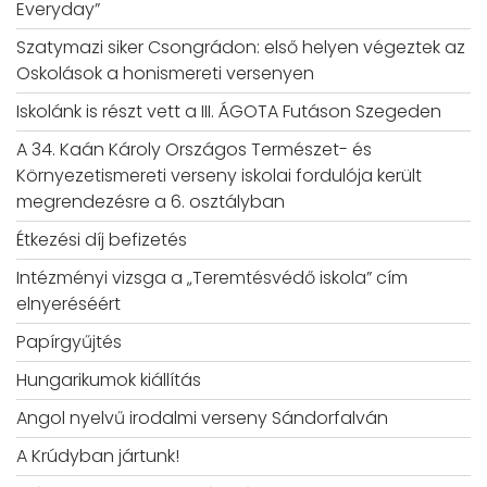
Everyday”
Szatymazi siker Csongrádon: első helyen végeztek az
Oskolások a honismereti versenyen
Iskolánk is részt vett a III. ÁGOTA Futáson Szegeden
A 34. Kaán Károly Országos Természet- és
Környezetismereti verseny iskolai fordulója került
megrendezésre a 6. osztályban
Étkezési díj befizetés
Intézményi vizsga a „Teremtésvédő iskola” cím
elnyeréséért
Papírgyűjtés
Hungarikumok kiállítás
Angol nyelvű irodalmi verseny Sándorfalván
A Krúdyban jártunk!