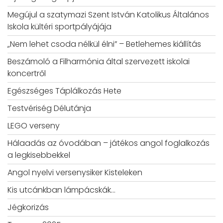
Megújul a szatymazi Szent István Katolikus Általános
Iskola kültéri sportpályájája
„Nem lehet csoda nélkül élni” – Betlehemes kiállítás
Beszámoló a Filharmónia által szervezett iskolai
koncertről
Egészséges Táplálkozás Hete
Testvériség Délutánja
LEGO verseny
Hálaadás az óvodában – játékos angol foglalkozás
a legkisebbekkel
Angol nyelvi versenysiker Kisteleken
Kis utcánkban lámpácskák…
Jégkorizás