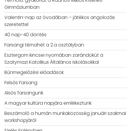
Termosz gyakorlat a Radnóti Miklós Kísérleti
Gimnáziumban
Valentin-nap az óvodában – játékos angolozás
szeretettel
40 nap-40 döntés
Farsangi témahét a 2.a osztályban
Esztergom kincsei nyomában zarándokút a
Szatymazi Katolikus Általános Iskolásokkal
Bűnmegelőzési előadások
Felsős Farsang
Alsós farsangunk
A magyar kultúra napjára emlékeztünk
Beszámoló a humán munkaközösség januári szakmai
workshopjáról
Síelés Eplényben