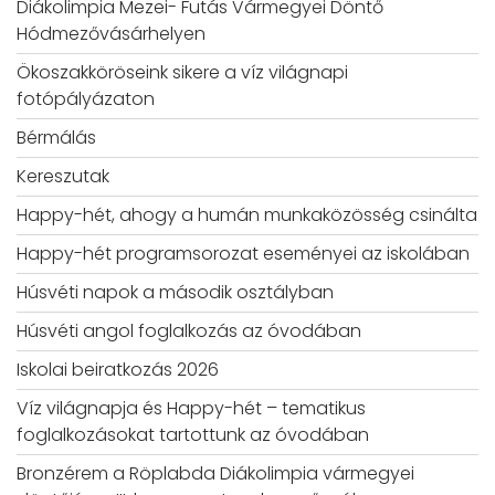
Diákolimpia Mezei- Futás Vármegyei Döntő
Hódmezővásárhelyen
Ökoszakköröseink sikere a víz világnapi
fotópályázaton
Bérmálás
Kereszutak
Happy-hét, ahogy a humán munkaközösség csinálta
Happy-hét programsorozat eseményei az iskolában
Húsvéti napok a második osztályban
Húsvéti angol foglalkozás az óvodában
Iskolai beiratkozás 2026
Víz világnapja és Happy-hét – tematikus
foglalkozásokat tartottunk az óvodában
Bronzérem a Röplabda Diákolimpia vármegyei