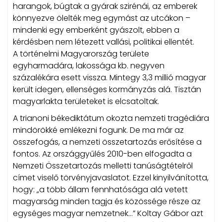
harangok, búgtak a gyárak szirénái, az emberek
könnyezve ölelték meg egymást az utcákon –
mindenki egy emberként gyászolt, ebben a
kérdésben nem létezett vallási, politikai ellentét.
A történelmi Magyarország területe
egyharmadára, lakossága kb. negyven
százalékára esett vissza. Mintegy 3,3 millió magyar
került idegen, ellenséges kormányzás alá. Tisztán
magyarlakta területeket is elcsatoltak.
A trianoni békediktátum okozta nemzeti tragédiára
mindörökké emlékezni fogunk. De ma már az
összefogás, a nemzeti összetartozás erősítése a
fontos. Az országgyűlés 2010-ben elfogadta a
Nemzeti Összetartozás melletti tanúságtételről
címet viselő törvényjavaslatot. Ezzel kinyilvánította,
hogy: „a több állam fennhatósága alá vetett
magyarság minden tagja és közössége része az
egységes magyar nemzetnek…” Koltay Gábor azt