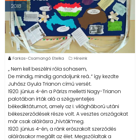
2018
Farkas-Csamangó Etelka
Híreink
„ Nem kell beszélni róla sohasem,
De mindig, mindig gondoljunk reá..” így kezdte
Juhász Gyula Trianon című versét.
1920. június 4-én a Párizs melletti Nagy-Trianon
palotában írták alá a szégyenteljes
békediktátumot, amely az I. világháború utáni
békeszerződések része volt. A vesztes országokat
már csak aláírásra „hívták”meg.
1920. június 4-én, a ránk erőszakolt szerződés
aláírásakor megállt az élet. Megszólaltak a