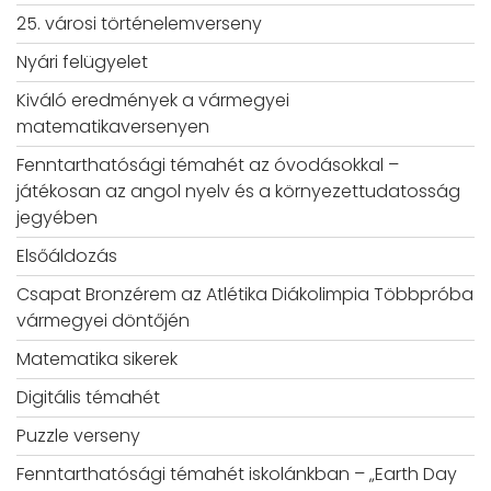
25. városi történelemverseny
Nyári felügyelet
Kiváló eredmények a vármegyei
matematikaversenyen
Fenntarthatósági témahét az óvodásokkal –
játékosan az angol nyelv és a környezettudatosság
jegyében
Elsőáldozás
Csapat Bronzérem az Atlétika Diákolimpia Többpróba
vármegyei döntőjén
Matematika sikerek
Digitális témahét
Puzzle verseny
Fenntarthatósági témahét iskolánkban – „Earth Day