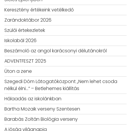
Keresztény értékeink vetélkedő
Zarándoktábor 2026
Szülői értekezletek
Iskolabál 2026
Beszámoló az angol karácsonyi délutánokról
ADVENTFESZT 2025
Úton a zene
Szegedi Dóm Látogatóközpont „Nem lehet csoda
nélkül élni…” – Betlehemes kiállítás
Hálaadás az iskolánkban
Bartha Mozaik verseny Szentesen
Barabás Zoltán Biológia verseny
A jóság világnapja