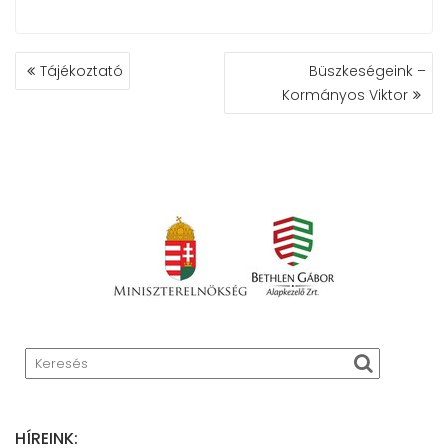
BEJEGYZÉS
Tájékoztató
Büszkeségeink –
NAVIGÁCIÓ
Kormányos Viktor
HÍREINK: