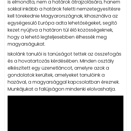
is elmondta, nem a határok átrajzolására, hanem
sokkal inkább a határok feletti nemzetegyesítésre
kell törekednie Magyarországnak, kihasználva az
egységesülő Európa adta lehetőségeket, segítő
kezet nyújtva a határon túl élő közösségeknek,
hogy a lehető legteljesebben élhessék meg
magyarságukat.
Iskolánk tanulói is tanúságot tettek az összefogás
és a hovatartozás kérdésében. Minden osztály
elkészített egy üzenetláncot, amelyre azok a
gondolatok kerültek, amelyeket tanulóink a
hazával, a magyarsággal kapcsolatban éreznek.
Munkájukat a faliújságon mindenki elolvashatja.