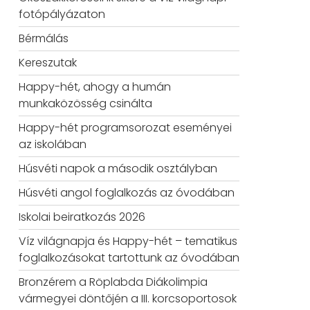
fotópályázaton
Bérmálás
Kereszutak
Happy-hét, ahogy a humán
munkaközösség csinálta
Happy-hét programsorozat eseményei
az iskolában
Húsvéti napok a második osztályban
Húsvéti angol foglalkozás az óvodában
Iskolai beiratkozás 2026
Víz világnapja és Happy-hét – tematikus
foglalkozásokat tartottunk az óvodában
Bronzérem a Röplabda Diákolimpia
vármegyei döntőjén a III. korcsoportosok