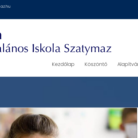
az.hu
Kezdőlap
Köszöntő
Alapítv