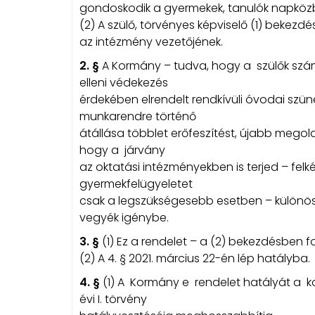
gondoskodik a gyermekek, tanulók napközb
(2) A szülő, törvényes képviselő (1) bekezdé
az intézmény vezetőjének.
2. §
A Kormány – tudva, hogy a szülők szá
elleni védekezés
érdekében elrendelt rendkívüli óvodai szünet
munkarendre történő
átállása többlet erőfeszítést, újabb megold
hogy a járvány
az oktatási intézményekben is terjed – felkér
gyermekfelügyeletet
csak a legszükségesebb esetben – különö
vegyék igénybe.
3. §
(1) Ez a rendelet – a (2) bekezdésben fo
(2) A 4. § 2021. március 22-én lép hatályba.
4. §
(1) A Kormány e rendelet hatályát a kor
évi I. törvény