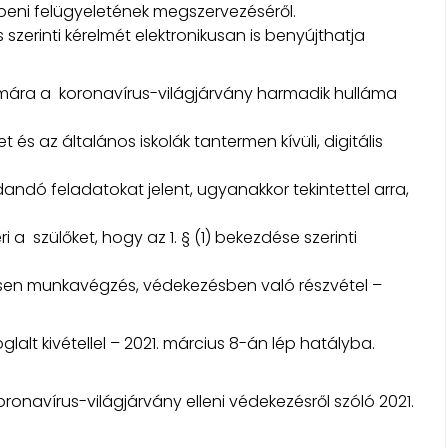
eni felügyeletének megszervezéséről.
s szerinti kérelmét elektronikusan is benyújthatja
mára a koronavírus-világjárvány harmadik hulláma
 és az általános iskolák tantermen kívüli, digitális
andó feladatokat jelent, ugyanakkor tekintettel arra,
i a szülőket, hogy az 1. § (1) bekezdése szerinti
sen munkavégzés, védekezésben való részvétel –
glalt kivétellel – 2021. március 8-án lép hatályba.
onavírus-világjárvány elleni védekezésről szóló 2021.