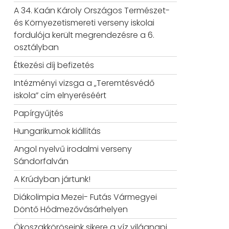
A 34. Kaán Károly Országos Természet-
és Környezetismereti verseny iskolai
fordulója került megrendezésre a 6.
osztályban
Étkezési díj befizetés
Intézményi vizsga a „Teremtésvédő
iskola” cím elnyeréséért
Papírgyűjtés
Hungarikumok kiállítás
Angol nyelvű irodalmi verseny
Sándorfalván
A Krúdyban jártunk!
Diákolimpia Mezei- Futás Vármegyei
Döntő Hódmezővásárhelyen
Ökoszakköröseink sikere a víz világnapi