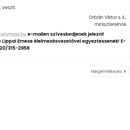
 veszti.
Orbán Viktor s. k.,
miniszterelnök
zatymaz.hu
e-mailen szíveskedjenek jelezni!
é Lippai Emese élelmezésvezetővel egyeztessenek! E-
6 20/315-2958
Megemlékezés