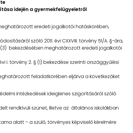
ete
ítása idején a gyermekfelügyeletről
meghatározott eredeti jogalkotói hatáskörében,
ításáról szóló 2011. évi CXXVIII. törvény 51/A. §-ára,
kk (3) bekezdésében meghatározott eredeti jogalkotói
vi I. törvény 2. § (1) bekezdése szerinti országgyűlési
meghatározott feladatkörében eljárva a következőket
delmi intézkedések ideiglenes szigorításáról szóló
lt rendkívüli szünet, illetve az általános iskolákban
rtama alatt – a szülő, törvényes képviselő kérelmére