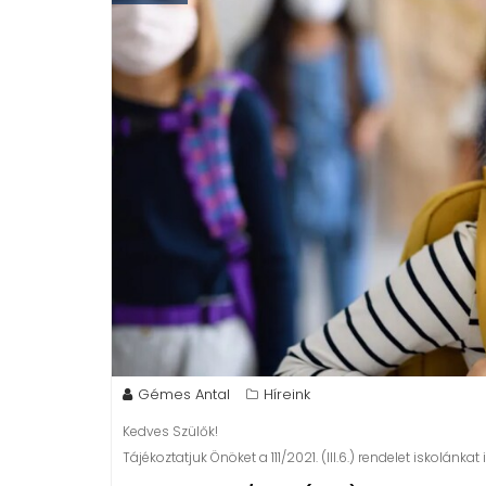
Gémes Antal
Híreink
Kedves Szülők!
Tájékoztatjuk Önöket a 111/2021. (III.6.) rendelet iskolánkat 