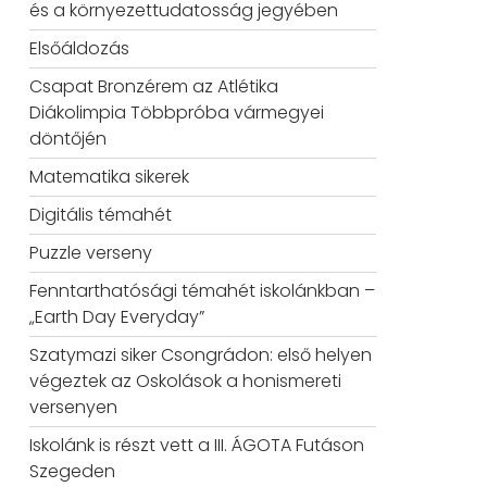
és a környezettudatosság jegyében
Elsőáldozás
Csapat Bronzérem az Atlétika
Diákolimpia Többpróba vármegyei
döntőjén
Matematika sikerek
Digitális témahét
Puzzle verseny
Fenntarthatósági témahét iskolánkban –
„Earth Day Everyday”
Szatymazi siker Csongrádon: első helyen
végeztek az Oskolások a honismereti
versenyen
Iskolánk is részt vett a III. ÁGOTA Futáson
Szegeden