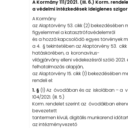
A Kormány 111/2021. (III. 6.) Korm. rendel
a védelmi intézkedések ideiglenes szigor
A Kormány
az Alaptörvény 53. cikk (2) bekezdésében 
figyelemmel a katasztrófavédelemről
és a hozzá kapcsolódó egyes törvények módos
a 4. § tekintetében az Alaptörvény 53. ci
hatáskörében, a koronavírus-
világjárvány elleni védekezésről szóló 2021. é
felhatalmazás alapján,
az Alaptörvény 15. cikk (1) bekezdésében 
rendeli el:
1. §
(1) Az óvodában és az iskolában – a vé
104/2021. (III. 5.)
Korm. rendelet szerint az óvodákban elrende
bevezetett
tantermen kívüli, digitális munkarend időta
az intézményvezető