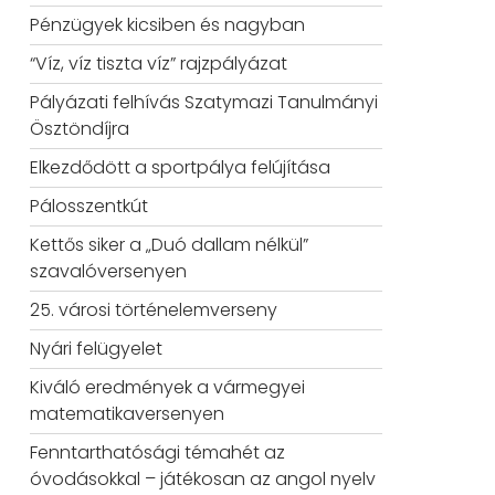
Pénzügyek kicsiben és nagyban
“Víz, víz tiszta víz” rajzpályázat
Pályázati felhívás Szatymazi Tanulmányi
Ösztöndíjra
Elkezdődött a sportpálya felújítása
Pálosszentkút
Kettős siker a „Duó dallam nélkül”
szavalóversenyen
25. városi történelemverseny
Nyári felügyelet
Kiváló eredmények a vármegyei
matematikaversenyen
Fenntarthatósági témahét az
óvodásokkal – játékosan az angol nyelv