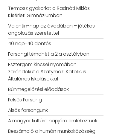
Termosz gyakorlat a Radnóti Miklós
Kísérleti Gimnáziumban
Valentin-nap az óvodában – játékos
angolozás szeretettel
40 nap-40 döntés
Farsangi témahét a 2.a osztályban
Esztergom kincsei nyomában
zarándokút a Szatymazi Katolikus
Általános Iskolásokkal
Bűnmegelőzési előadások
Felsős Farsang
Alsós farsangunk
A magyar kultúra napjára emlékeztünk
Beszámoló a humán munkaközösség