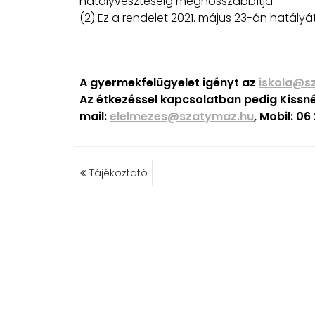
hatályvesztéséig meghosszabbítja.
(2) Ez a rendelet 2021. május 23-án hatályát
A gyermekfelügyelet igényt az
iskola@s
Az étkezéssel kapcsolatban pedig Kissn
mail:
elelmezes@szatymaz.hu
, Mobil: 0
BEJEGYZÉS
Tájékoztató
NAVIGÁCIÓ