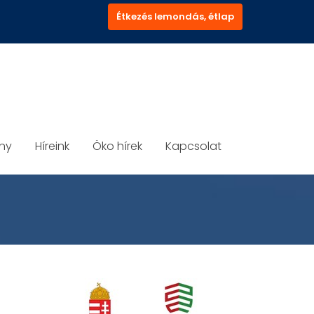
Étkezés lemondás, étlap
ány
Híreink
Öko hírek
Kapcsolat