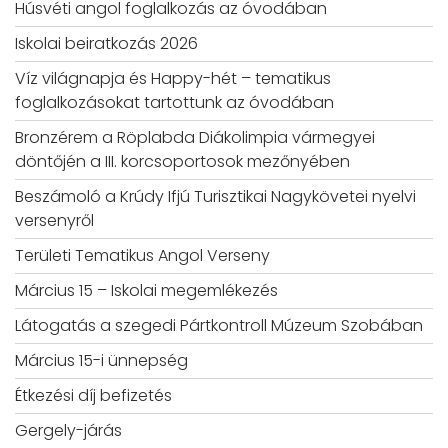
Húsvéti angol foglalkozás az óvodában
Iskolai beiratkozás 2026
Víz világnapja és Happy-hét – tematikus
foglalkozásokat tartottunk az óvodában
Bronzérem a Röplabda Diákolimpia vármegyei
döntőjén a III. korcsoportosok mezőnyében
Beszámoló a Krúdy Ifjú Turisztikai Nagykövetei nyelvi
versenyről
Területi Tematikus Angol Verseny
Március 15 – Iskolai megemlékezés
Látogatás a szegedi Pártkontroll Múzeum Szobában
Március 15-i ünnepség
Étkezési díj befizetés
Gergely-járás