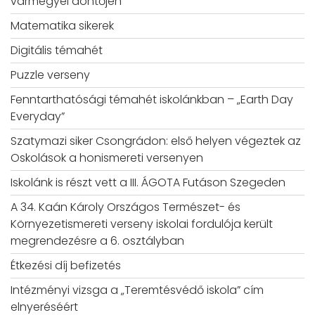
vármegyei döntőjén
Matematika sikerek
Digitális témahét
Puzzle verseny
Fenntarthatósági témahét iskolánkban – „Earth Day
Everyday”
Szatymazi siker Csongrádon: első helyen végeztek az
Oskolások a honismereti versenyen
Iskolánk is részt vett a III. ÁGOTA Futáson Szegeden
A 34. Kaán Károly Országos Természet- és
Környezetismereti verseny iskolai fordulója került
megrendezésre a 6. osztályban
Étkezési díj befizetés
Intézményi vizsga a „Teremtésvédő iskola” cím
elnyeréséért