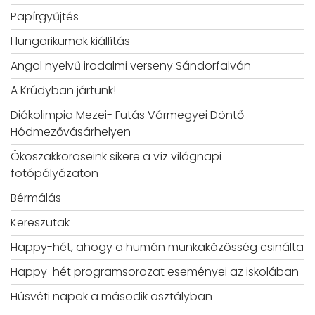
Papírgyűjtés
Hungarikumok kiállítás
Angol nyelvű irodalmi verseny Sándorfalván
A Krúdyban jártunk!
Diákolimpia Mezei- Futás Vármegyei Döntő
Hódmezővásárhelyen
Ökoszakköröseink sikere a víz világnapi
fotópályázaton
Bérmálás
Kereszutak
Happy-hét, ahogy a humán munkaközösség csinálta
Happy-hét programsorozat eseményei az iskolában
Húsvéti napok a második osztályban