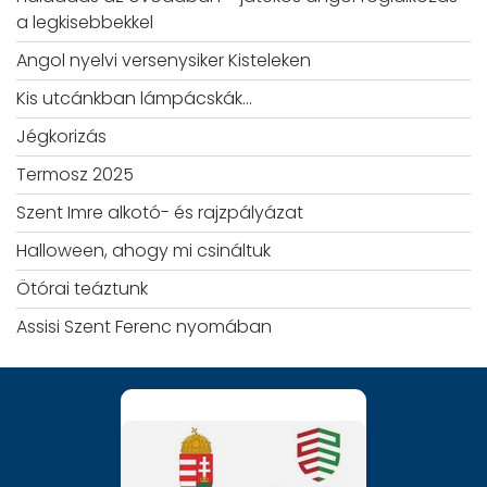
a legkisebbekkel
Angol nyelvi versenysiker Kisteleken
Kis utcánkban lámpácskák…
Jégkorizás
Termosz 2025
Szent Imre alkotó- és rajzpályázat
Halloween, ahogy mi csináltuk
Ötórai teáztunk
Assisi Szent Ferenc nyomában