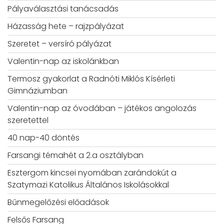
Pályaválasztási tanácsadás
Házasság hete – rajzpályázat
Szeretet – versíró pályázat
Valentin-nap az iskolánkban
Termosz gyakorlat a Radnóti Miklós Kísérleti
Gimnáziumban
Valentin-nap az óvodában – játékos angolozás
szeretettel
40 nap-40 döntés
Farsangi témahét a 2.a osztályban
Esztergom kincsei nyomában zarándokút a
Szatymazi Katolikus Általános Iskolásokkal
Bűnmegelőzési előadások
Felsős Farsang