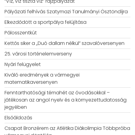
“Víz, víz tiszta víz” rajzpályázat
Pályázati felhívás Szatymazi Tanulmányi Ösztöndíjra
Elkezdődött a sportpálya felújítása
Pálosszentkút
Kettős siker a „Duó dallam nélkül” szavalóversenyen
25. városi történelemverseny
Nyári felügyelet
Kiváló eredmények a vármegyei
matematikaversenyen
Fenntarthatósági témahét az óvodásokkal –
játékosan az angol nyelv és a környezettudatosság
jegyében
Elsőáldozás
Csapat Bronzérem az Atlétika Diákolimpia Többpróba