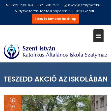
Skip
0662-283-149, 0662-898-272
iskola@szatymaz.hu
to
➤ Nyitva tartás: tanítási napokon 7:00-18:00 között
content
Étkezés lemondás, étlap
TESZEDD AKCIÓ AZ ISKOLÁBAN
10
máj