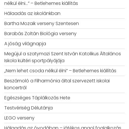
nélkül élni…” – Betlehemes kiállítás
Hálaadás az iskolánkban
Bartha Mozaik verseny Szentesen
Barabás Zoltán Biológia verseny
A jóság világnapja
Megújul a szatymazi Szent István Katolikus Általános
Iskola kültéri sportpályájája
„Nem lehet csoda nélkül élni” – Betlehemes kiállítás
Beszámoló a Filharmónia által szervezett iskolai
koncertről
Egészséges Táplálkozás Hete
Testvériség Délutánja
LEGO verseny
Hálaadás az óvodában – játékos angol foglalkozás