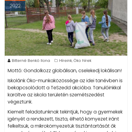
2022
Bitterné Benkó Ilona
Híreink
Öko hírek
,
Mottó: Gondolkozz globálisan, cselekedj lokálisan!
Iskolánk Öko-munkaközössége az idei tanévben is
bekapcsolódott a TeSzedd akcióba. Tanulóinkkal
karöltve az iskola területén szemétszedést
végeztünk.
Kiemelt feladatunknak tekintjük, hogy a gyermekek
igényét a rendezett, tiszta, élhető környezet iránt
felkeltsük, a mikrokörnyezetük tisztántartását ők