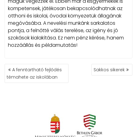
maguk végezzék el. Ebben már a kisgyermekek is
kompetensek, játékosan bekapcsolódhatnak az
otthoni és iskolai, óvodai környezetük állagának
megóvásába. A nevelési munkánk sarkalatos
pontja, a felnőtté válás terelése, az igény és jó
szokások kialakítása. Ez nem pénz kérése, hanem
hozzáállás és példamutatás!
BEJEGYZÉS
A fenntartható fejlődés
Sakkos sikerek
NAVIGÁCIÓ
témahete az iskolában