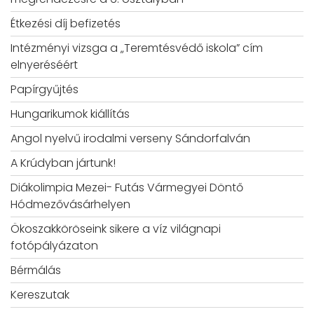
Étkezési díj befizetés
Intézményi vizsga a „Teremtésvédő iskola” cím
elnyeréséért
Papírgyűjtés
Hungarikumok kiállítás
Angol nyelvű irodalmi verseny Sándorfalván
A Krúdyban jártunk!
Diákolimpia Mezei- Futás Vármegyei Döntő
Hódmezővásárhelyen
Ökoszakköröseink sikere a víz világnapi
fotópályázaton
Bérmálás
Kereszutak