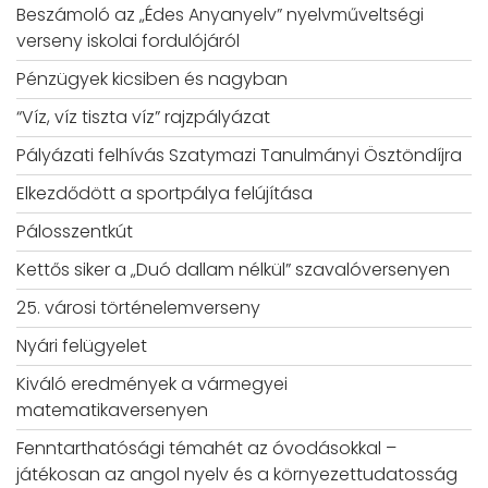
Beszámoló az „Édes Anyanyelv” nyelvműveltségi
verseny iskolai fordulójáról
Pénzügyek kicsiben és nagyban
“Víz, víz tiszta víz” rajzpályázat
Pályázati felhívás Szatymazi Tanulmányi Ösztöndíjra
Elkezdődött a sportpálya felújítása
Pálosszentkút
Kettős siker a „Duó dallam nélkül” szavalóversenyen
25. városi történelemverseny
Nyári felügyelet
Kiváló eredmények a vármegyei
matematikaversenyen
Fenntarthatósági témahét az óvodásokkal –
játékosan az angol nyelv és a környezettudatosság