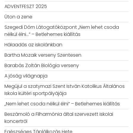
ADVENTFESZT 2025
Úton a zene
Szegedi Dóm Látogatóközpont „Nem lehet csoda
nélkül élni…” – Betlehemes kiállítás
Hálaadás az iskolánkban
Bartha Mozaik verseny Szentesen
Barabás Zoltán Biológia verseny
A jóság világnapja
Megújul a szatymazi Szent István Katolikus Általános
Iskola kültéri sportpályájája
„Nem lehet csoda nélkül élni” – Betlehemes kiállítás
Beszámoló a Filharmónia által szervezett iskolai
koncertről
Egészséges Táplálkozás Hete