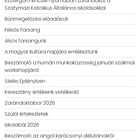
Esztergom kincsei nyomában zarándokút a
Szatymazi Katolikus Általános Iskolásokkal
Bűnmegelőzési előadások
Felsős Farsang
Alsós farsangunk
A magyar kultúra napjára emlékeztünk
Beszámoló a humán munkaközösség januári szakmai
workshopjáról
Síelés Eplényben
Keresztény értékeink vetélkedő
Zarándoktábor 2026
Szülői értekezletek
Iskolabál 2026
Beszámoló az angol karácsonyi délutánokról