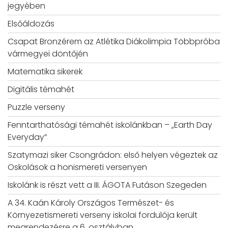
jegyében
Elsőáldozás
Csapat Bronzérem az Atlétika Diákolimpia Többpróba
vármegyei döntőjén
Matematika sikerek
Digitális témahét
Puzzle verseny
Fenntarthatósági témahét iskolánkban – „Earth Day
Everyday”
Szatymazi siker Csongrádon: első helyen végeztek az
Oskolások a honismereti versenyen
Iskolánk is részt vett a III. ÁGOTA Futáson Szegeden
A 34. Kaán Károly Országos Természet- és
Környezetismereti verseny iskolai fordulója került
megrendezésre a 6. osztályban