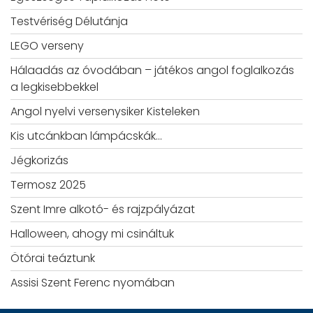
Testvériség Délutánja
LEGO verseny
Hálaadás az óvodában – játékos angol foglalkozás
a legkisebbekkel
Angol nyelvi versenysiker Kisteleken
Kis utcánkban lámpácskák…
Jégkorizás
Termosz 2025
Szent Imre alkotó- és rajzpályázat
Halloween, ahogy mi csináltuk
Ötórai teáztunk
Assisi Szent Ferenc nyomában