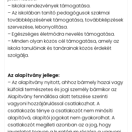
– Iskolai rendezvények támogatása.
– Az iskolában tanító pedagógusok szakmai
továbbképzésének támogatása, továbbképzések
szervezése, lebonyolítása.
– Egészséges életmódra nevelés támogatása.
– Minden olyan közös cél támogatása, amely az
iskola tanulóinak és tanárainak közös érdekét
szolgálja.
Az alapítvány jellege:
– Az alapítvány nyitott, ahhoz bármely hazai vagy
külföldi természetes és jogi személy bármikor az
Alapítvány fennállása alatt tetszése szerinti
vagyoni hozzájárulással csatlakozhat. A
csatlakozás ténye a csatlakozót nem minősíti
alapítóvá, alapítói jogokat nem gyakorolhat. A
csatlakozót megilleti azonban az a jog, hogy
javaslatot tegyen a kuratórium részére a vagyoni