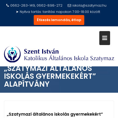
Skip
0662-283-149, 0662-898-272
iskola@szatymaz.hu
to
➤ Nyitva tartás: tanítási napokon 7:00-18:00 között
content
Étkezés lemondás, étlap
„SZATYMAZI ÁLTALÁNOS
ISKOLÁS GYERMEKEKÉRT”
ALAPÍTVÁNY
„Szatymazi általános iskolás gyermekekért”