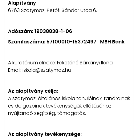
Alapítvány
6763 Szatymaz, Petőfi Sándor utca 6.
Adószám: 19038838-1-06
Számlaszáma: 57100010-15372497 MBH Bank
A kuratórium elnöke: Feketéné Bárkányi Ilona
Email: iskola@szatymaz.hu
Az alapítvány célja:
A szatymazi általános iskola tanulóinak, tanárainak
és dolgozóinak tevékenységük ellátásához
nyújtandó segítség, támogatás.
Az alapítvány tevékenysége: