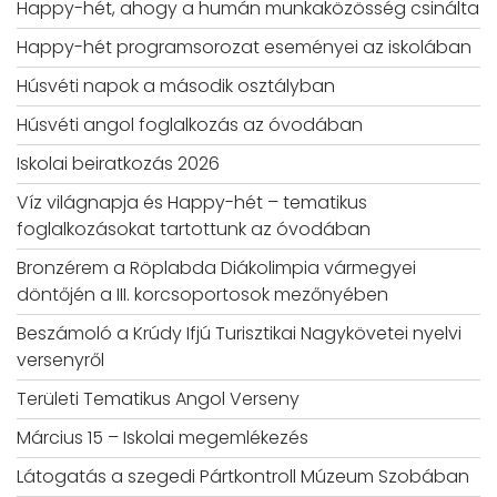
Happy-hét, ahogy a humán munkaközösség csinálta
Happy-hét programsorozat eseményei az iskolában
Húsvéti napok a második osztályban
Húsvéti angol foglalkozás az óvodában
Iskolai beiratkozás 2026
Víz világnapja és Happy-hét – tematikus
foglalkozásokat tartottunk az óvodában
Bronzérem a Röplabda Diákolimpia vármegyei
döntőjén a III. korcsoportosok mezőnyében
Beszámoló a Krúdy Ifjú Turisztikai Nagykövetei nyelvi
versenyről
Területi Tematikus Angol Verseny
Március 15 – Iskolai megemlékezés
Látogatás a szegedi Pártkontroll Múzeum Szobában