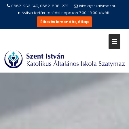
Skip
0662-283-149, 0662-898-272
iskola@szatymaz.hu
to
➤ Nyitva tartás: tanítási napokon 7:00-18:00 között
content
Étkezés lemondás, étlap