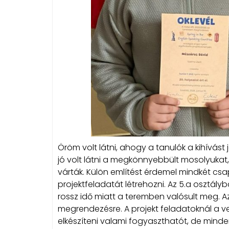
Öröm volt látni, ahogy a tanulók a kihívás
jó volt látni a megkönnyebbült mosolyukat,
várták. Külön említést érdemel mindkét csa
projektfeladatát létrehozni. Az 5.a osztályb
rossz idő miatt a teremben valósult meg. A
megrendezésre. A projekt feladatoknál a 
elkészíteni valami fogyaszthatót, de mind