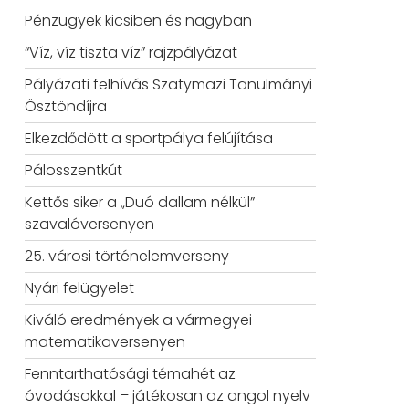
Pénzügyek kicsiben és nagyban
“Víz, víz tiszta víz” rajzpályázat
Pályázati felhívás Szatymazi Tanulmányi
Ösztöndíjra
Elkezdődött a sportpálya felújítása
Pálosszentkút
Kettős siker a „Duó dallam nélkül”
szavalóversenyen
25. városi történelemverseny
Nyári felügyelet
Kiváló eredmények a vármegyei
matematikaversenyen
Fenntarthatósági témahét az
óvodásokkal – játékosan az angol nyelv