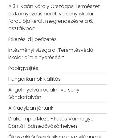
A 34. Kaán Károly Országos Természet-
és Környezetismereti verseny iskolai
fordulója került megrendezésre a 6.
osztályban
Étkezési díj befizetés
Intézményi vizsga a „Teremtésvédő
iskola” cím elnyeréséért
Papírgyűjtés
Hungarikumok kiállítás
Angol nyelvű irodalmi verseny
Sándorfalván
A Krúdyban jártunk!
Diákolimpia Mezei- Futás Vármegyei
Döntő Hódmezővásárhelyen
Ökoszakköröseink sikere a víz világnapi