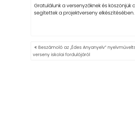
Gratulálunk a versenyzőknek és köszönjük 
segítettek a projektverseny elkészítésében.
BEJEGYZÉS
Beszámoló az „Édes Anyanyelv” nyelvművelt
NAVIGÁCIÓ
verseny iskolai fordulójáról