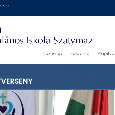
az.hu
Kezdőlap
Köszöntő
Alapítv
TVERSENY