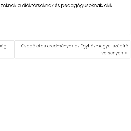
azoknak a diáktársaknak és pedagógusoknak, akik
ségi
Csodálatos eredmények az Egyházmegyei szépíró
versenyen