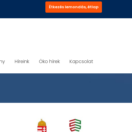
Étkezés lemondás, étlap
ány
Híreink
Öko hírek
Kapcsolat