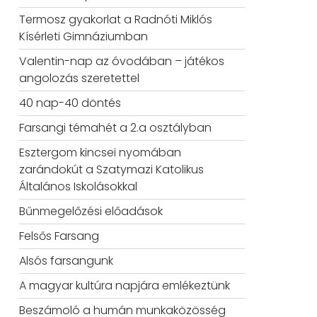
Termosz gyakorlat a Radnóti Miklós
Kísérleti Gimnáziumban
Valentin-nap az óvodában – játékos
angolozás szeretettel
40 nap-40 döntés
Farsangi témahét a 2.a osztályban
Esztergom kincsei nyomában
zarándokút a Szatymazi Katolikus
Általános Iskolásokkal
Bűnmegelőzési előadások
Felsős Farsang
Alsós farsangunk
A magyar kultúra napjára emlékeztünk
Beszámoló a humán munkaközösség