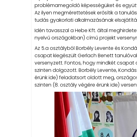
problémamegoldó képességüket és együttmű
Az ilyen megmérettetések erősítik a tanulás
tudás gyakorlati alkalmazásának elsajátít
Idén tavasszal a Hebe Kft. által meghirdete
nyelvű országokban) című projekt versenyre 
Az 5.a osztályból Borbély Levente és Kondá
csapat kiegészült Gerlach Benett tanulóval
versenyzett. Fontos, hogy mindkét csapat 
szinten dolgozott. Borbély Levente, Kondász
érünk ide) feladatsort oldott meg, országo
szinten (8. osztály végére érünk ide) versen