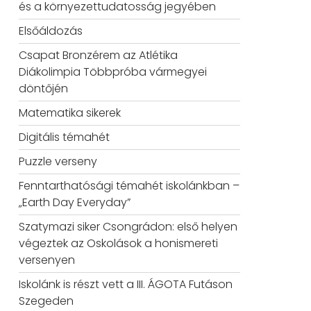
és a környezettudatosság jegyében
Elsőáldozás
Csapat Bronzérem az Atlétika
Diákolimpia Többpróba vármegyei
döntőjén
Matematika sikerek
Digitális témahét
Puzzle verseny
Fenntarthatósági témahét iskolánkban –
„Earth Day Everyday”
Szatymazi siker Csongrádon: első helyen
végeztek az Oskolások a honismereti
versenyen
Iskolánk is részt vett a III. ÁGOTA Futáson
Szegeden