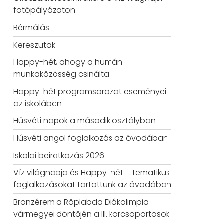
fotópályázaton
Bérmálás
Kereszutak
Happy-hét, ahogy a humán
munkaközösség csinálta
Happy-hét programsorozat eseményei
az iskolában
Húsvéti napok a második osztályban
Húsvéti angol foglalkozás az óvodában
Iskolai beiratkozás 2026
Víz világnapja és Happy-hét – tematikus
foglalkozásokat tartottunk az óvodában
Bronzérem a Röplabda Diákolimpia
vármegyei döntőjén a III. korcsoportosok