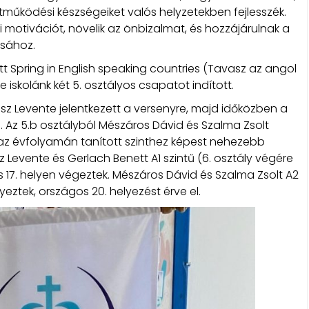
ködési készségeiket valós helyzetekben fejlesszék.
i motivációt, növelik az önbizalmat, és hozzájárulnak a
ásához.
tt Spring in English speaking countries (Tavasz az angol
iskolánk két 5. osztályos csapatot indított.
sz Levente jelentkezett a versenyre, majd időközben a
. Az 5.b osztályból Mészáros Dávid és Szalma Zsolt
az évfolyamán tanított szinthez képest nehezebb
 Levente és Gerlach Benett A1 szintű (6. osztály végére
s 17. helyen végeztek. Mészáros Dávid és Szalma Zsolt A2
yeztek, országos 20. helyezést érve el.