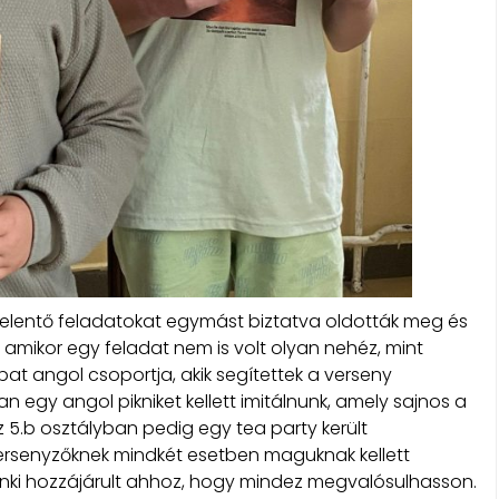
t jelentő feladatokat egymást biztatva oldották meg és
 amikor egy feladat nem is volt olyan nehéz, mint
pat angol csoportja, akik segítettek a verseny
an egy angol pikniket kellett imitálnunk, amely sajnos a
z 5.b osztályban pedig egy tea party került
versenyzőknek mindkét esetben maguknak kellett
enki hozzájárult ahhoz, hogy mindez megvalósulhasson.