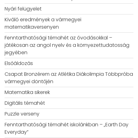
Nyári felügyelet
Kiváló eredmények a vármegyei
matematikaversenyen
Fenntarthatósági témahét az óvodásokkal –
játékosan az angol nyelv és a környezettudatosság
jegyében
Elsőáldozás
Csapat Bronzérem az Atlétika Diákolimpia Többpróba
vármegyei döntőjén
Matematika sikerek
Digitális témahét
Puzzle verseny
Fenntarthatósági témahét iskolánkban – „Earth Day
Everyday”