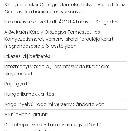
Szatymazi siker Csongrádon: első helyen végeztek az
Oskolások a honismereti versenyen
Iskolánk is részt vett a III. ÁGOTA Futáson Szegeden
A 34. Kaán Károly Országos Természet- és
Környezetismereti verseny iskolai fordulója került
megrendezésre a 6. osztályban
Étkezési díj befizetés
Intézményi vizsga a „Teremtésvédő iskola” cím
elnyeréséért
Papírgyűjtés
Hungarikumok kiállítás
Angol nyelvű irodalmi verseny Sándorfalván
A Krúdyban jártunk!
Diákolimpia Mezei- Futás Vármegyei Döntő