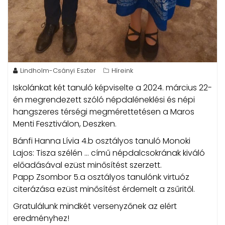
Lindholm-Csányi Eszter
Híreink
Iskolánkat két tanuló képviselte a 2024. március 22-
én megrendezett szóló népdaléneklési és népi
hangszeres térségi megmérettetésen a Maros
Menti Fesztiválon, Deszken.
Bánfi Hanna Lívia 4.b osztályos tanuló Monoki
Lajos: Tisza szélén … című népdalcsokrának kiváló
előadásával ezüst minősítést szerzett.
Papp Zsombor 5.a osztályos tanulónk virtuóz
citerázása ezüst minősítést érdemelt a zsűritől.
Gratulálunk mindkét versenyzőnek az elért
eredményhez!