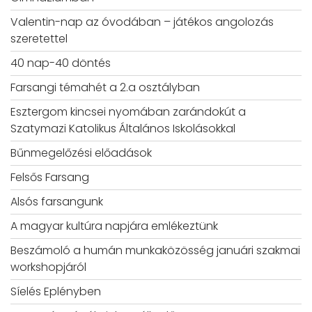
Valentin-nap az óvodában – játékos angolozás
szeretettel
40 nap-40 döntés
Farsangi témahét a 2.a osztályban
Esztergom kincsei nyomában zarándokút a
Szatymazi Katolikus Általános Iskolásokkal
Bűnmegelőzési előadások
Felsős Farsang
Alsós farsangunk
A magyar kultúra napjára emlékeztünk
Beszámoló a humán munkaközösség januári szakmai
workshopjáról
Síelés Eplényben