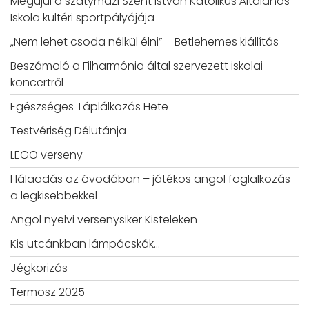
Megújul a szatymazi Szent István Katolikus Általános
Iskola kültéri sportpályájája
„Nem lehet csoda nélkül élni” – Betlehemes kiállítás
Beszámoló a Filharmónia által szervezett iskolai
koncertről
Egészséges Táplálkozás Hete
Testvériség Délutánja
LEGO verseny
Hálaadás az óvodában – játékos angol foglalkozás
a legkisebbekkel
Angol nyelvi versenysiker Kisteleken
Kis utcánkban lámpácskák…
Jégkorizás
Termosz 2025