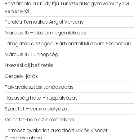
Beszámoló a Krúdy Ifjú Turisztikai Nagykövetei nyelvi
versenyről
Területi Tematikus Angol Verseny
Március 15 – Iskolai megemlékezés
Látogatás a szegedi Pártkontroll Múzeum Szobában
Március 15-i ünnepség
Étkezési díj befizetés
Gergely-járás
Pályaválasztási tanácsadás
Házasság hete – rajzpályázat
Szeretet – versíró pályázat
Valentin-nap az iskolánkban
Termosz gyakorlat a Radnóti Miklós Kísérleti
Gimnáziumban