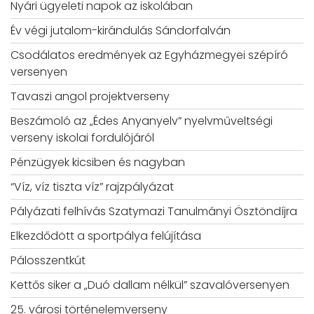
Nyári ügyeleti napok az iskolában
Év végi jutalom-kirándulás Sándorfalván
Csodálatos eredmények az Egyházmegyei szépíró
versenyen
Tavaszi angol projektverseny
Beszámoló az „Édes Anyanyelv” nyelvműveltségi
verseny iskolai fordulójáról
Pénzügyek kicsiben és nagyban
“Víz, víz tiszta víz” rajzpályázat
Pályázati felhívás Szatymazi Tanulmányi Ösztöndíjra
Elkezdődött a sportpálya felújítása
Pálosszentkút
Kettős siker a „Duó dallam nélkül” szavalóversenyen
25. városi történelemverseny