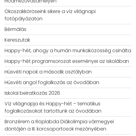
Hódmezővásárhelyen
Ökoszakköröseink sikere a víz világnapi
fotópályázaton
Bérmálás
Kereszutak
Happy-hét, ahogy a humán munkaközösség csinálta
Happy-hét programsorozat eseményei az iskolában
Húsvéti napok a második osztályban
Húsvéti angol foglalkozás az óvodában
Iskolai beiratkozás 2026
Víz világnapja és Happy-hét – tematikus
foglalkozásokat tartottunk az óvodában
Bronzérem a Röplabda Diákolimpia vármegyei
döntőjén a III. korcsoportosok mezőnyében