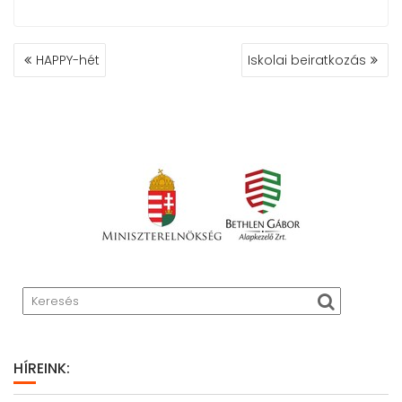
BEJEGYZÉS
HAPPY-hét
Iskolai beiratkozás
NAVIGÁCIÓ
HÍREINK: