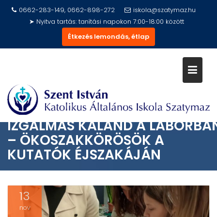
Skip
0662-283-149, 0662-898-272
iskola@szatymaz.hu
to
➤ Nyitva tartás: tanítási napokon 7:00-18:00 között
content
Étkezés lemondás, étlap
IZGALMAS KALAND A LABORBA
– ÖKOSZAKKÖRÖSÖK A
KUTATÓK ÉJSZAKÁJÁN
13
nov