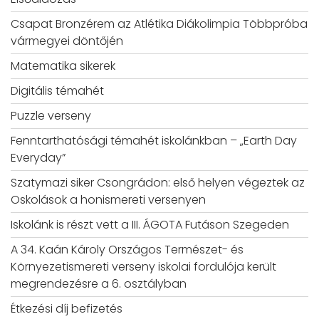
Csapat Bronzérem az Atlétika Diákolimpia Többpróba
vármegyei döntőjén
Matematika sikerek
Digitális témahét
Puzzle verseny
Fenntarthatósági témahét iskolánkban – „Earth Day
Everyday”
Szatymazi siker Csongrádon: első helyen végeztek az
Oskolások a honismereti versenyen
Iskolánk is részt vett a III. ÁGOTA Futáson Szegeden
A 34. Kaán Károly Országos Természet- és
Környezetismereti verseny iskolai fordulója került
megrendezésre a 6. osztályban
Étkezési díj befizetés