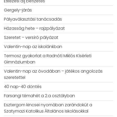
Étkezési díj befizetés
Gergely-járás
Pályaválasztási tanácsadás
Házasság hete – rajzpályázat
Szeretet – versíró pályázat
Valentin-nap az iskolánkban
Termosz gyakorlat a Radnóti Miklós Kísérleti
Gimnáziumban
Valentin-nap az óvodában – játékos angolozás
szeretettel
40 nap-40 döntés
Farsangi témahét a 2.a osztályban
Esztergom kincsei nyomában zarándokút a
Szatymazi Katolikus Általános Iskolásokkal