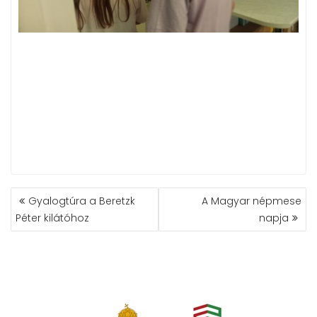
BEJEGYZÉS
Gyalogtúra a Beretzk
A Magyar népmese
NAVIGÁCIÓ
Péter kilátóhoz
napja