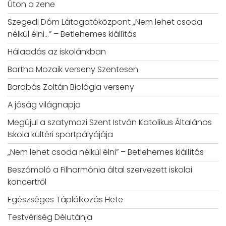
Úton a zene
Szegedi Dóm Látogatóközpont „Nem lehet csoda
nélkül élni…” – Betlehemes kiállítás
Hálaadás az iskolánkban
Bartha Mozaik verseny Szentesen
Barabás Zoltán Biológia verseny
A jóság világnapja
Megújul a szatymazi Szent István Katolikus Általános
Iskola kültéri sportpályájája
„Nem lehet csoda nélkül élni” – Betlehemes kiállítás
Beszámoló a Filharmónia által szervezett iskolai
koncertről
Egészséges Táplálkozás Hete
Testvériség Délutánja