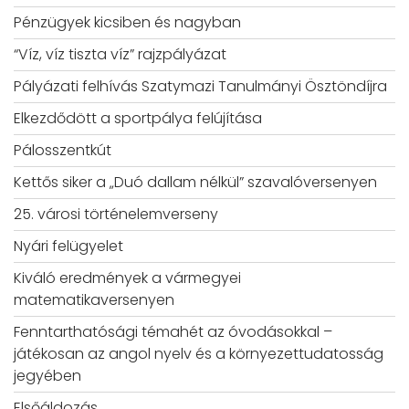
Pénzügyek kicsiben és nagyban
“Víz, víz tiszta víz” rajzpályázat
Pályázati felhívás Szatymazi Tanulmányi Ösztöndíjra
Elkezdődött a sportpálya felújítása
Pálosszentkút
Kettős siker a „Duó dallam nélkül” szavalóversenyen
25. városi történelemverseny
Nyári felügyelet
Kiváló eredmények a vármegyei
matematikaversenyen
Fenntarthatósági témahét az óvodásokkal –
játékosan az angol nyelv és a környezettudatosság
jegyében
Elsőáldozás