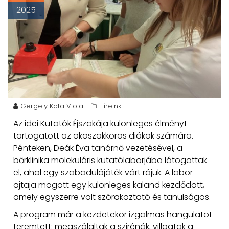
2025
Gergely Kata Viola
Híreink
Az idei Kutatók Éjszakája különleges élményt
tartogatott az ökoszakkörös diákok számára.
Pénteken, Deák Éva tanárnő vezetésével, a
bőrklinika molekuláris kutatólaborjába látogattak
el, ahol egy szabadulójáték várt rájuk.
A labor
ajtaja mögött egy különleges kaland kezdődött,
amely egyszerre volt szórakoztató és tanulságos.
A program már a kezdetekor izgalmas hangulatot
teremtett: megszólaltak a szirénák, villogtak a