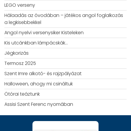
LEGO verseny
Hálaadás az óvodában – játékos angol foglalkozás
a legkisebbekkel
Angol nyelvi versenysiker Kisteleken
Kis utcánkban lámpácskák…
Jégkorizás
Termosz 2025
Szent Imre alkotó- és rajzpályázat
Halloween, ahogy mi csináltuk
Ötórai teáztunk
Assisi Szent Ferenc nyomában