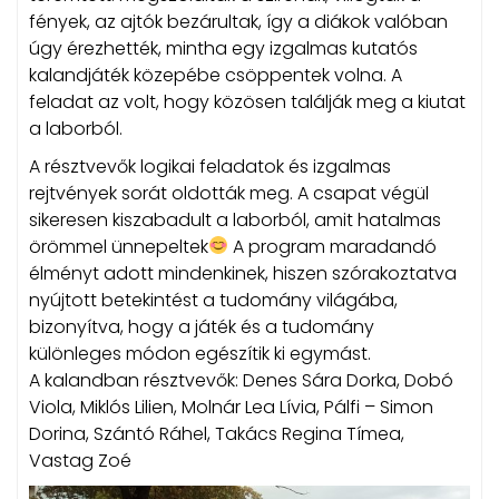
fények, az ajtók bezárultak, így a diákok valóban
úgy érezhették, mintha egy izgalmas kutatós
kalandjáték közepébe csöppentek volna. A
feladat az volt, hogy közösen találják meg a kiutat
a laborból.
A résztvevők logikai feladatok és izgalmas
rejtvények sorát oldották meg. A csapat végül
sikeresen kiszabadult a laborból, amit hatalmas
örömmel ünnepeltek
A program maradandó
élményt adott mindenkinek, hiszen szórakoztatva
nyújtott betekintést a tudomány világába,
bizonyítva, hogy a játék és a tudomány
különleges módon egészítik ki egymást.
A kalandban résztvevők: Denes Sára Dorka, Dobó
Viola, Miklós Lilien, Molnár Lea Lívia, Pálfi – Simon
Dorina, Szántó Ráhel, Takács Regina Tímea,
Vastag Zoé