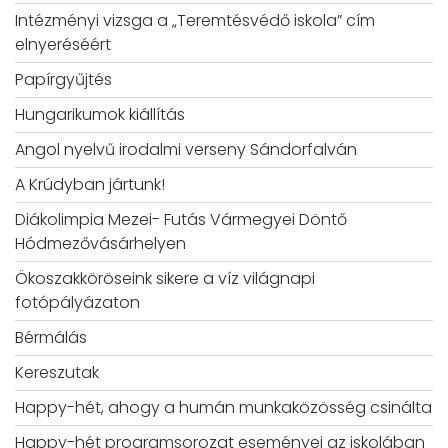
Intézményi vizsga a „Teremtésvédő iskola” cím
elnyeréséért
Papírgyűjtés
Hungarikumok kiállítás
Angol nyelvű irodalmi verseny Sándorfalván
A Krúdyban jártunk!
Diákolimpia Mezei- Futás Vármegyei Döntő
Hódmezővásárhelyen
Ökoszakköröseink sikere a víz világnapi
fotópályázaton
Bérmálás
Kereszutak
Happy-hét, ahogy a humán munkaközösség csinálta
Happy-hét programsorozat eseményei az iskolában