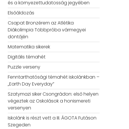
és a környezettudatosság jegyében
Elsőáldozás
Csapat Bronzérem az Atlétika
Diákolimpia Többpróba vármegyei
döntőjén
Matematika sikerek
Digitális témahét
Puzzle verseny
Fenntarthatósági témahét iskolánkban –
„Earth Day Everyday”
Szatymazi siker Csongrádon: első helyen
végeztek az Oskolások a honismereti
versenyen
Iskolánk is részt vett a III. ÁGOTA Futáson
Szegeden