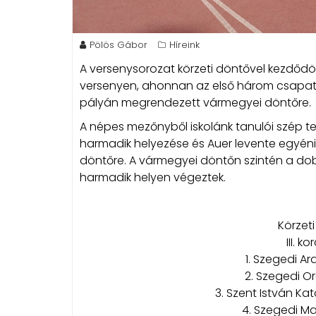
Pölös Gábor
Híreink
A versenysorozat körzeti döntővel kezdődött
versenyen, ahonnan az első három csapat j
pályán megrendezett vármegyei döntőre.
A népes mezőnyből iskolánk tanulói szép telj
harmadik helyezése és Auer levente egyén
döntőre. A vármegyei döntőn szintén a do
harmadik helyen végeztek.
Körzet
III. 
1. Szegedi A
2. Szegedi Or
3. Szent István Ka
4. Szegedi Ma