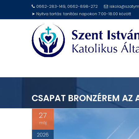
Skip
0662-283-149, 0662-898-272
iskola@szatym
to
➤ Nyitva tartás: tanítási napokon 7:00-18:00 között
content
CSAPAT BRONZÉREM AZ 
27
máj
2026