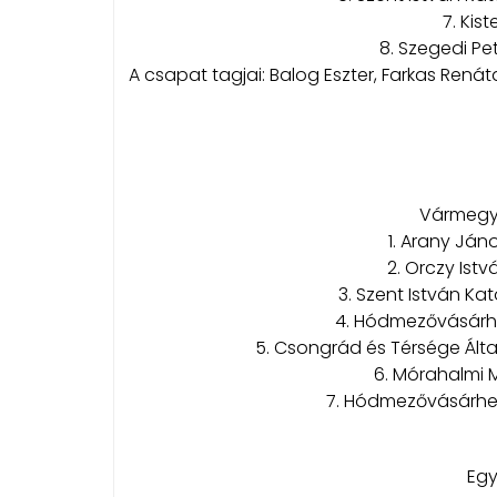
7. Kist
8. Szegedi Pe
A csapat tagjai: Balog Eszter, Farkas Renáta
Vármegy
1. Arany Ján
2. Orczy Ist
3. Szent István Ka
4. Hódmezővásárhel
5. Csongrád és Térsége Által
6. Mórahalmi M
7. Hódmezővásárhely
Egy