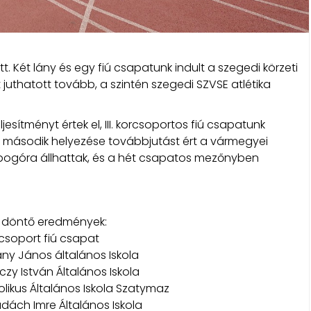
. Két lány és egy fiú csapatunk indult a szegedi körzeti
uthatott tovább, a szintén szegedi SZVSE atlétika
esítményt értek el, III. korcsoportos fiú csapatunk
i második helyezése továbbjutást ért a vármegyei
bogóra állhattak, és a hét csapatos mezőnyben
i döntő eredmények:
korcsoport fiú csapat
rany János általános Iskola
czy István Általános Iskola
tolikus Általános Iskola Szatymaz
dách Imre Általános Iskola