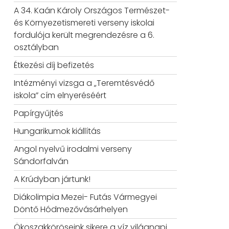
A 34. Kaán Károly Országos Természet-
és Környezetismereti verseny iskolai
fordulója került megrendezésre a 6.
osztályban
Étkezési díj befizetés
Intézményi vizsga a „Teremtésvédő
iskola” cím elnyeréséért
Papírgyűjtés
Hungarikumok kiállítás
Angol nyelvű irodalmi verseny
Sándorfalván
A Krúdyban jártunk!
Diákolimpia Mezei- Futás Vármegyei
Döntő Hódmezővásárhelyen
Ökoszakköröseink sikere a víz világnapi