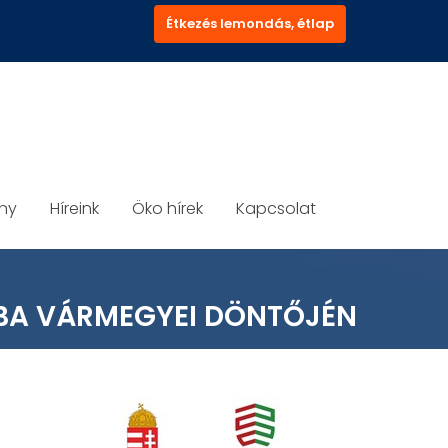
Étkezés lemondás, étlap
ány
Híreink
Öko hírek
Kapcsolat
ÓBA VÁRMEGYEI DÖNTŐJÉN