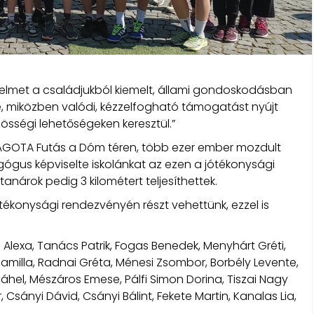
gyelmet a családjukból kiemelt, állami gondoskodásban
e, miközben valódi, kézzelfogható támogatást nyújt
össégi lehetőségeken keresztül.”
III. ÁGOTA Futás a Dóm téren, több ezer ember mozdult
gógus képviselte iskolánkat az ezen a jótékonysági
nárok pedig 3 kilométert teljesíthettek.
tékonysági rendezvényén részt vehettünk, ezzel is
Alexa, Tanács Patrik, Fogas Benedek, Menyhárt Gréti,
 Kamilla, Radnai Gréta, Ménesi Zsombor, Borbély Levente,
ó Ráhel, Mészáros Emese, Pálfi Simon Dorina, Tiszai Nagy
 Csányi Dávid, Csányi Bálint, Fekete Martin, Kanalas Lia,