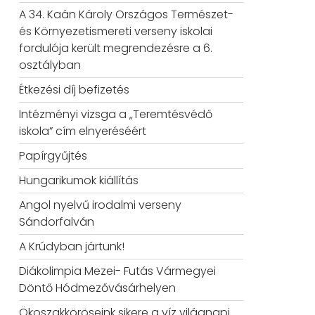
A 34. Kaán Károly Országos Természet-
és Környezetismereti verseny iskolai
fordulója került megrendezésre a 6.
osztályban
Étkezési díj befizetés
Intézményi vizsga a „Teremtésvédő
iskola” cím elnyeréséért
Papírgyűjtés
Hungarikumok kiállítás
Angol nyelvű irodalmi verseny
Sándorfalván
A Krúdyban jártunk!
Diákolimpia Mezei- Futás Vármegyei
Döntő Hódmezővásárhelyen
Ökoszakköröseink sikere a víz világnapi