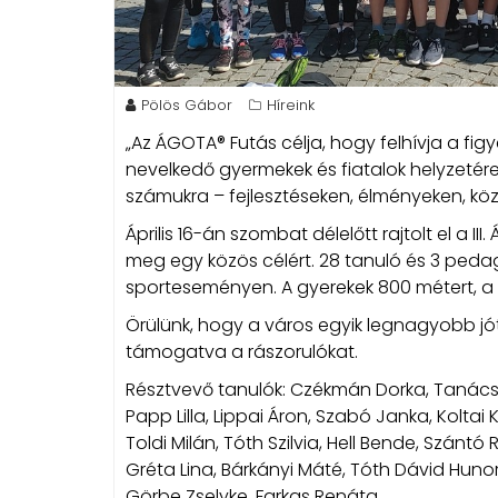
Pölös Gábor
Híreink
„Az ÁGOTA® Futás célja, hogy felhívja a fi
nevelkedő gyermekek és fiatalok helyzetér
számukra – fejlesztéseken, élményeken, köz
Április 16-án szombat délelőtt rajtolt el a 
meg egy közös célért. 28 tanuló és 3 peda
sporteseményen. A gyerekek 800 métert, a ta
Örülünk, hogy a város egyik legnagyobb jó
támogatva a rászorulókat.
Résztvevő tanulók: Czékmán Dorka, Tanács 
Papp Lilla, Lippai Áron, Szabó Janka, Koltai
Toldi Milán, Tóth Szilvia, Hell Bende, Szánt
Gréta Lina, Bárkányi Máté, Tóth Dávid Hunor,
Görbe Zselyke, Farkas Renáta