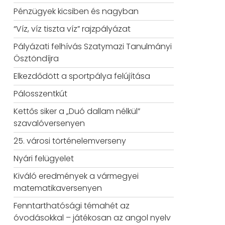
Pénzügyek kicsiben és nagyban
“Víz, víz tiszta víz” rajzpályázat
Pályázati felhívás Szatymazi Tanulmányi
Ösztöndíjra
Elkezdődött a sportpálya felújítása
Pálosszentkút
Kettős siker a „Duó dallam nélkül”
szavalóversenyen
25. városi történelemverseny
Nyári felügyelet
Kiváló eredmények a vármegyei
matematikaversenyen
Fenntarthatósági témahét az
óvodásokkal – játékosan az angol nyelv