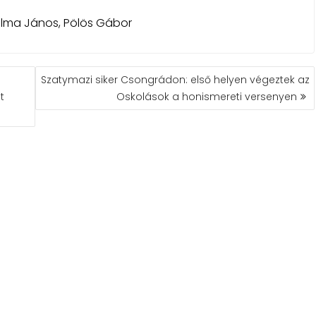
lma János, Pölös Gábor
Szatymazi siker Csongrádon: első helyen végeztek az
t
Oskolások a honismereti versenyen