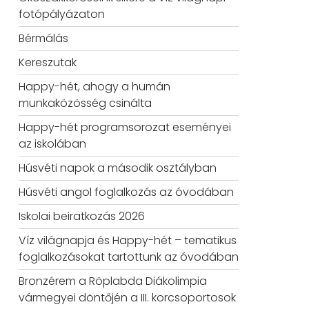
fotópályázaton
Bérmálás
Kereszutak
Happy-hét, ahogy a humán
munkaközösség csinálta
Happy-hét programsorozat eseményei
az iskolában
Húsvéti napok a második osztályban
Húsvéti angol foglalkozás az óvodában
Iskolai beiratkozás 2026
Víz világnapja és Happy-hét – tematikus
foglalkozásokat tartottunk az óvodában
Bronzérem a Röplabda Diákolimpia
vármegyei döntőjén a III. korcsoportosok