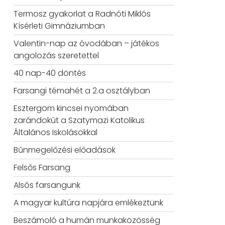
Termosz gyakorlat a Radnóti Miklós
Kísérleti Gimnáziumban
Valentin-nap az óvodában – játékos
angolozás szeretettel
40 nap-40 döntés
Farsangi témahét a 2.a osztályban
Esztergom kincsei nyomában
zarándokút a Szatymazi Katolikus
Általános Iskolásokkal
Bűnmegelőzési előadások
Felsős Farsang
Alsós farsangunk
A magyar kultúra napjára emlékeztünk
Beszámoló a humán munkaközösség