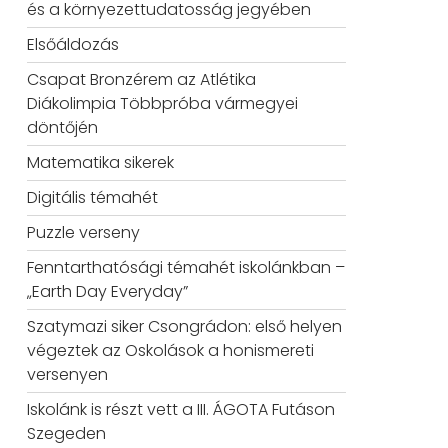
és a környezettudatosság jegyében
Elsőáldozás
Csapat Bronzérem az Atlétika
Diákolimpia Többpróba vármegyei
döntőjén
Matematika sikerek
Digitális témahét
Puzzle verseny
Fenntarthatósági témahét iskolánkban –
„Earth Day Everyday”
Szatymazi siker Csongrádon: első helyen
végeztek az Oskolások a honismereti
versenyen
Iskolánk is részt vett a III. ÁGOTA Futáson
Szegeden