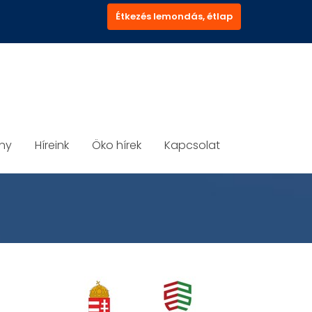
Étkezés lemondás, étlap
ány
Híreink
Öko hírek
Kapcsolat