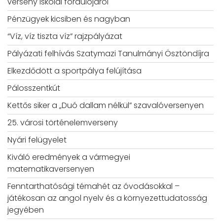
verseny iskolai fordulójáról
Pénzügyek kicsiben és nagyban
“Víz, víz tiszta víz” rajzpályázat
Pályázati felhívás Szatymazi Tanulmányi Ösztöndíjra
Elkezdődött a sportpálya felújítása
Pálosszentkút
Kettős siker a „Duó dallam nélkül” szavalóversenyen
25. városi történelemverseny
Nyári felügyelet
Kiváló eredmények a vármegyei
matematikaversenyen
Fenntarthatósági témahét az óvodásokkal –
játékosan az angol nyelv és a környezettudatosság
jegyében