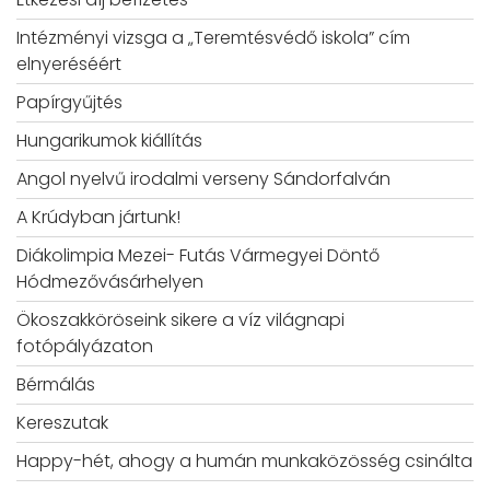
Intézményi vizsga a „Teremtésvédő iskola” cím
elnyeréséért
Papírgyűjtés
Hungarikumok kiállítás
Angol nyelvű irodalmi verseny Sándorfalván
A Krúdyban jártunk!
Diákolimpia Mezei- Futás Vármegyei Döntő
Hódmezővásárhelyen
Ökoszakköröseink sikere a víz világnapi
fotópályázaton
Bérmálás
Kereszutak
Happy-hét, ahogy a humán munkaközösség csinálta