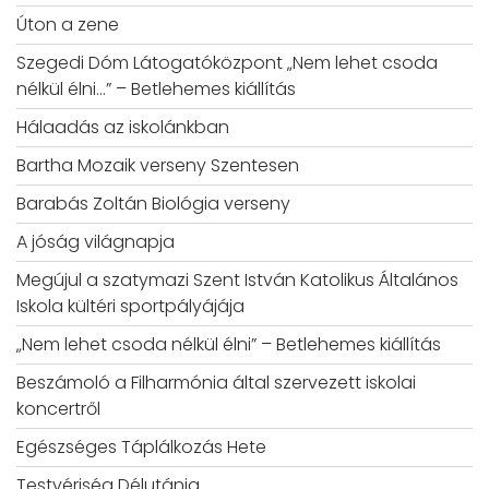
Úton a zene
Szegedi Dóm Látogatóközpont „Nem lehet csoda
nélkül élni…” – Betlehemes kiállítás
Hálaadás az iskolánkban
Bartha Mozaik verseny Szentesen
Barabás Zoltán Biológia verseny
A jóság világnapja
Megújul a szatymazi Szent István Katolikus Általános
Iskola kültéri sportpályájája
„Nem lehet csoda nélkül élni” – Betlehemes kiállítás
Beszámoló a Filharmónia által szervezett iskolai
koncertről
Egészséges Táplálkozás Hete
Testvériség Délutánja