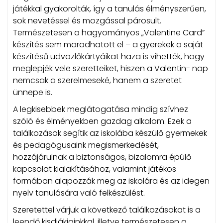
játékkal gyakorolták, így a tanulás élményszerűen,
sok nevetéssel és mozgással párosult.
Természetesen a hagyományos „Valentine Card”
készítés sem maradhatott el – a gyerekek a saját
készítésű üdvözlőkártyáikat haza is vihették, hogy
meglepjék vele szeretteiket, hiszen a Valentin- nap
nemcsak a szerelmeseké, hanem a szeretet
ünnepe is.
A legkisebbek meglátogatása mindig szívhez
szóló és élményekben gazdag alkalom. Ezek a
találkozások segítik az iskolába készülő gyermekek
és pedagógusaink megismerkedését,
hozzájárulnak a biztonságos, bizalomra épülő
kapcsolat kialakításához, valamint játékos
formában alapozzák meg az iskolára és az idegen
nyelv tanulására való felkészülést.
Szeretettel várjuk a következő találkozásokat is a
leendő kisdiákjainkkal, illetve természetesen a