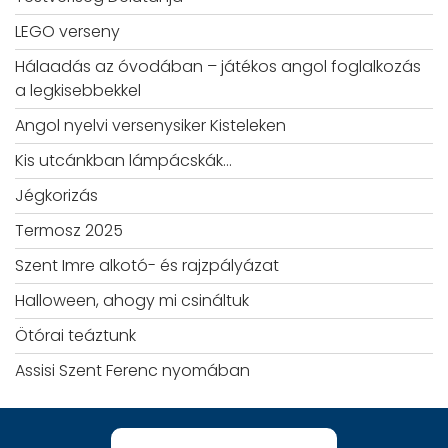
LEGO verseny
Hálaadás az óvodában – játékos angol foglalkozás
a legkisebbekkel
Angol nyelvi versenysiker Kisteleken
Kis utcánkban lámpácskák…
Jégkorizás
Termosz 2025
Szent Imre alkotó- és rajzpályázat
Halloween, ahogy mi csináltuk
Ötórai teáztunk
Assisi Szent Ferenc nyomában