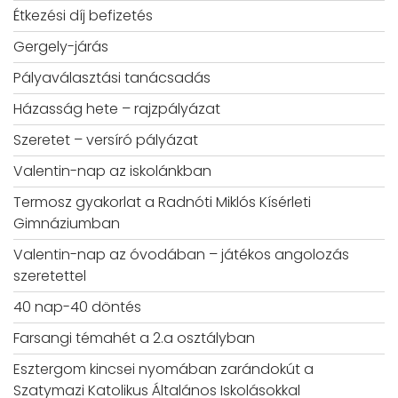
Étkezési díj befizetés
Gergely-járás
Pályaválasztási tanácsadás
Házasság hete – rajzpályázat
Szeretet – versíró pályázat
Valentin-nap az iskolánkban
Termosz gyakorlat a Radnóti Miklós Kísérleti
Gimnáziumban
Valentin-nap az óvodában – játékos angolozás
szeretettel
40 nap-40 döntés
Farsangi témahét a 2.a osztályban
Esztergom kincsei nyomában zarándokút a
Szatymazi Katolikus Általános Iskolásokkal