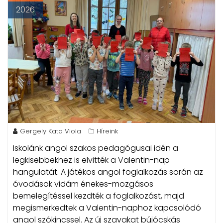
2026
Gergely Kata Viola
Híreink
Iskolánk angol szakos pedagógusai idén a
legkisebbekhez is elvitték a Valentin-nap
hangulatát.
A játékos angol foglalkozás során az
óvodások vidám énekes-mozgásos
bemelegítéssel kezdték a foglalkozást, majd
megismerkedtek a Valentin-naphoz kapcsolódó
angol szókincssel. Az új szavakat bújócskás