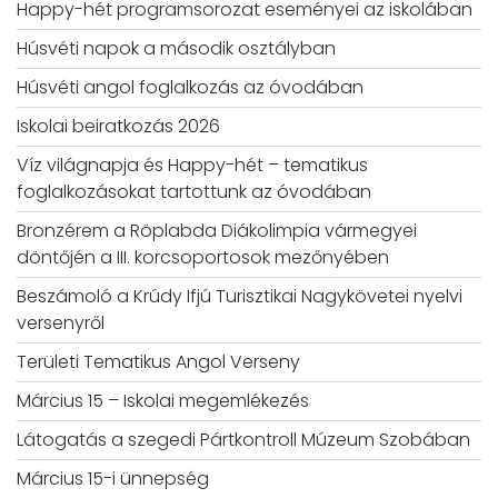
Happy-hét programsorozat eseményei az iskolában
Húsvéti napok a második osztályban
Húsvéti angol foglalkozás az óvodában
Iskolai beiratkozás 2026
Víz világnapja és Happy-hét – tematikus
foglalkozásokat tartottunk az óvodában
Bronzérem a Röplabda Diákolimpia vármegyei
döntőjén a III. korcsoportosok mezőnyében
Beszámoló a Krúdy Ifjú Turisztikai Nagykövetei nyelvi
versenyről
Területi Tematikus Angol Verseny
Március 15 – Iskolai megemlékezés
Látogatás a szegedi Pártkontroll Múzeum Szobában
Március 15-i ünnepség