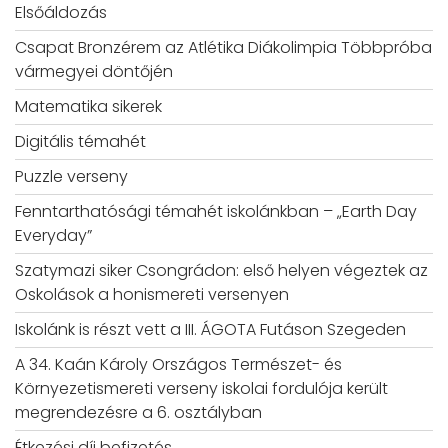
Elsőáldozás
Csapat Bronzérem az Atlétika Diákolimpia Többpróba
vármegyei döntőjén
Matematika sikerek
Digitális témahét
Puzzle verseny
Fenntarthatósági témahét iskolánkban – „Earth Day
Everyday”
Szatymazi siker Csongrádon: első helyen végeztek az
Oskolások a honismereti versenyen
Iskolánk is részt vett a III. ÁGOTA Futáson Szegeden
A 34. Kaán Károly Országos Természet- és
Környezetismereti verseny iskolai fordulója került
megrendezésre a 6. osztályban
Étkezési díj befizetés