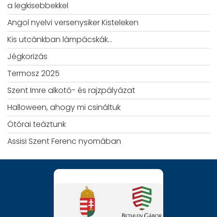
a legkisebbekkel
Angol nyelvi versenysiker Kisteleken
Kis utcánkban lámpácskák…
Jégkorizás
Termosz 2025
Szent Imre alkotó- és rajzpályázat
Halloween, ahogy mi csináltuk
Ötórai teáztunk
Assisi Szent Ferenc nyomában