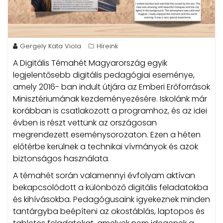
Gergely Kata Viola
Híreink
A Digitális Témahét Magyarország egyik
legjelentősebb digitális pedagógiai eseménye,
amely 2016- ban indult útjára az Emberi Erőforrások
Minisztériumának kezdeményezésére.
Iskolánk már
korábban is csatlakozott a programhoz, és az idei
évben is részt vettünk az országosan
megrendezett eseménysorozaton. Ezen a héten
előtérbe kerülnek a technikai vívmányok és azok
biztonságos használata.
A témahét során valamennyi évfolyam aktívan
bekapcsolódott a különböző digitális feladatokba
és kihívásokba. Pedagógusaink igyekeznek minden
tantárgyba beépíteni az okostáblás, laptopos és