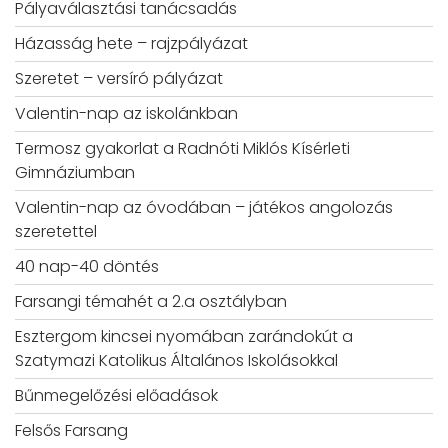
Pályaválasztási tanácsadás
Házasság hete – rajzpályázat
Szeretet – versíró pályázat
Valentin-nap az iskolánkban
Termosz gyakorlat a Radnóti Miklós Kísérleti
Gimnáziumban
Valentin-nap az óvodában – játékos angolozás
szeretettel
40 nap-40 döntés
Farsangi témahét a 2.a osztályban
Esztergom kincsei nyomában zarándokút a
Szatymazi Katolikus Általános Iskolásokkal
Bűnmegelőzési előadások
Felsős Farsang