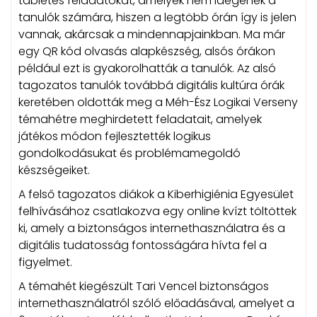
tabletes feladatokat, amelyek nem idegenek a
tanulók számára, hiszen a legtöbb órán így is jelen
vannak, akárcsak a mindennapjainkban. Ma már
egy QR kód olvasás alapkészség, alsós órákon
például ezt is gyakorolhatták a tanulók. Az alsó
tagozatos tanulók továbbá digitális kultúra órák
keretében oldották meg a Méh-Ész Logikai Verseny
témahétre meghirdetett feladatait, amelyek
játékos módon fejlesztették logikus
gondolkodásukat és problémamegoldó
készségeiket.
A felső tagozatos diákok a Kiberhigiénia Egyesület
felhívásához csatlakozva egy online kvízt töltöttek
ki, amely a biztonságos internethasználatra és a
digitális tudatosság fontosságára hívta fel a
figyelmet.
A témahét kiegészült Tari Vencel biztonságos
internethasználatról szóló előadásával, amelyet a