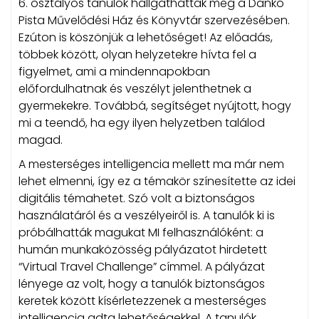
6. osztályos tanulók hallgathattak meg a Dankó
Pista Művelődési Ház és Könyvtár szervezésében.
Ezúton is köszönjük a lehetőséget! Az előadás,
többek között, olyan helyzetekre hívta fel a
figyelmet, ami a mindennapokban
előfordulhatnak és veszélyt jelenthetnek a
gyermekekre. Továbbá, segítséget nyújtott, hogy
mi a teendő, ha egy ilyen helyzetben találod
magad.
A mesterséges intelligencia mellett ma már nem
lehet elmenni, így ez a témakör színesítette az idei
digitális témahetet. Szó volt a biztonságos
használatáról és a veszélyeiről is. A tanulók ki is
próbálhatták magukat MI felhasználóként: a
humán munkaközösség pályázatot hirdetett
“Virtual Travel Challenge” címmel. A pályázat
lényege az volt, hogy a tanulók biztonságos
keretek között kísérletezzenek a mesterséges
intelligencia adta lehetőségekkel. A tanulók