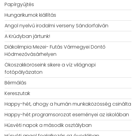
Papírgyűjtés
Hungarikumok kiállítás
Angol nyelvű irodalmi verseny Sándorfalván
A Krúdyban jártunk!
Diákolimpia Mezei- Futás Vármegyei Döntő
Hódmezővásárhelyen
Ökoszakköröseink sikere a víz világnapi
fotópályázaton
Bérmálás
Kereszutak
Happy-hét, ahogy a humán munkaközösség csinálta
Happy-hét programsorozat eseményei az iskolában
Húsvéti napok a második osztályban
Húsvéti angol foglalkozás az óvodában