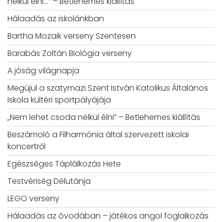
nélkül élni…” – Betlehemes kiállítás
Hálaadás az iskolánkban
Bartha Mozaik verseny Szentesen
Barabás Zoltán Biológia verseny
A jóság világnapja
Megújul a szatymazi Szent István Katolikus Általános
Iskola kültéri sportpályájája
„Nem lehet csoda nélkül élni” – Betlehemes kiállítás
Beszámoló a Filharmónia által szervezett iskolai
koncertről
Egészséges Táplálkozás Hete
Testvériség Délutánja
LEGO verseny
Hálaadás az óvodában – játékos angol foglalkozás