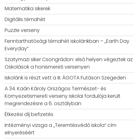
Matematika sikerek
Digitális témahét
Puzzle verseny
Fenntarthatósági témahét iskolánkban – „Earth Day
Everyday”
Szatymazi siker Csongrádon: első helyen végeztek az
Oskolások a honismereti versenyen
Iskolánk is részt vett a III. ÁGOTA Futáson Szegeden
A 34. Kaán Károly Országos Természet- és
Környezetismereti verseny iskolai fordulója került
megrendezésre a 6. osztályban
Étkezési díj befizetés
Intézményi vizsga a „Teremtésvédő iskola” cím
elnyeréséért