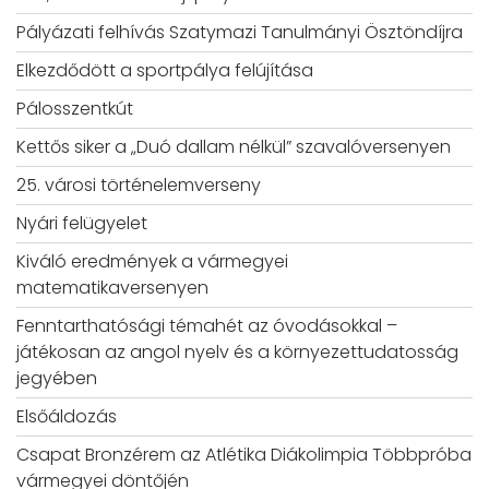
Pályázati felhívás Szatymazi Tanulmányi Ösztöndíjra
Elkezdődött a sportpálya felújítása
Pálosszentkút
Kettős siker a „Duó dallam nélkül” szavalóversenyen
25. városi történelemverseny
Nyári felügyelet
Kiváló eredmények a vármegyei
matematikaversenyen
Fenntarthatósági témahét az óvodásokkal –
játékosan az angol nyelv és a környezettudatosság
jegyében
Elsőáldozás
Csapat Bronzérem az Atlétika Diákolimpia Többpróba
vármegyei döntőjén