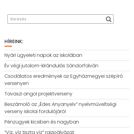
HÍREINK:
Nyári ügyeleti napok az iskolában
Év végi jutalom-kirándulás Sándorfalván
Csodálatos eredmények az Egyházmegyei szépíró
versenyen
Tavaszi angol projektverseny
Beszámoló az „Édes Anyanyelv” nyelvműveltségi
verseny iskolai fordulójáról
Pénzügyek kicsiben és nagyban
“Víz, víz tiszta víz” rajzpályázat