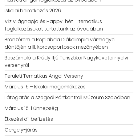
Iskolai beiratkozás 2026
Víz világnapja és Happy-hét – tematikus
foglalkozásokat tartottunk az óvodában
Bronzérem a Röplabda Diákolimpia vármegyei
döntőjén a III. korcsoportosok mezőnyében
Beszámoló a Krúdy Ifjú Turisztikai Nagykövetei nyelvi
versenyről
Területi Tematikus Angol Verseny
Március 15 – Iskolai megemlékezés
Látogatás a szegedi Pártkontroll Múzeum Szobában
Március 15-i ünnepség
Étkezési díj befizetés
Gergely-járás