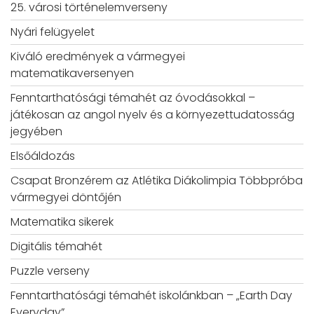
25. városi történelemverseny
Nyári felügyelet
Kiváló eredmények a vármegyei
matematikaversenyen
Fenntarthatósági témahét az óvodásokkal –
játékosan az angol nyelv és a környezettudatosság
jegyében
Elsőáldozás
Csapat Bronzérem az Atlétika Diákolimpia Többpróba
vármegyei döntőjén
Matematika sikerek
Digitális témahét
Puzzle verseny
Fenntarthatósági témahét iskolánkban – „Earth Day
Everyday”