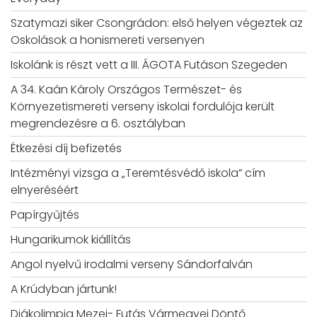
Szatymazi siker Csongrádon: első helyen végeztek az
Oskolások a honismereti versenyen
Iskolánk is részt vett a III. ÁGOTA Futáson Szegeden
A 34. Kaán Károly Országos Természet- és
Környezetismereti verseny iskolai fordulója került
megrendezésre a 6. osztályban
Étkezési díj befizetés
Intézményi vizsga a „Teremtésvédő iskola” cím
elnyeréséért
Papírgyűjtés
Hungarikumok kiállítás
Angol nyelvű irodalmi verseny Sándorfalván
A Krúdyban jártunk!
Diákolimpia Mezei- Futás Vármegyei Döntő