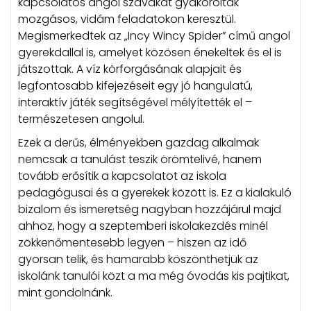
kapcsolatos angol szavakat gyakoroltak
mozgásos, vidám feladatokon keresztül.
Megismerkedtek az „Incy Wincy Spider” című angol
gyerekdallal is, amelyet közösen énekeltek és el is
játszottak. A víz körforgásának alapjait és
legfontosabb kifejezéseit egy jó hangulatú,
interaktív játék segítségével mélyítették el –
természetesen angolul.
Ezek a derűs, élményekben gazdag alkalmak
nemcsak a tanulást teszik örömtelivé, hanem
tovább erősítik a kapcsolatot az iskola
pedagógusai és a gyerekek között is. Ez a kialakuló
bizalom és ismeretség nagyban hozzájárul majd
ahhoz, hogy a szeptemberi iskolakezdés minél
zökkenőmentesebb legyen – hiszen az idő
gyorsan telik, és hamarabb köszönthetjük az
iskolánk tanulói közt a ma még óvodás kis pajtikat,
mint gondolnánk.