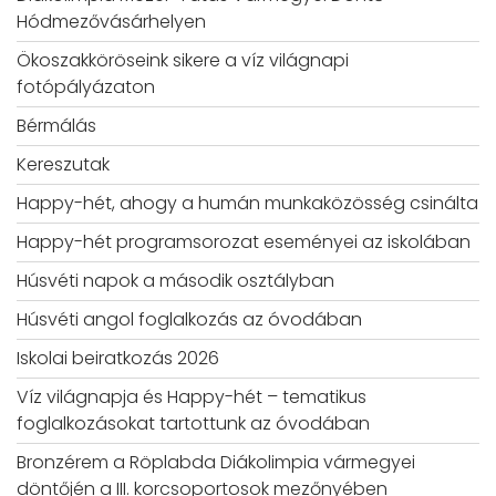
Hódmezővásárhelyen
Ökoszakköröseink sikere a víz világnapi
fotópályázaton
Bérmálás
Kereszutak
Happy-hét, ahogy a humán munkaközösség csinálta
Happy-hét programsorozat eseményei az iskolában
Húsvéti napok a második osztályban
Húsvéti angol foglalkozás az óvodában
Iskolai beiratkozás 2026
Víz világnapja és Happy-hét – tematikus
foglalkozásokat tartottunk az óvodában
Bronzérem a Röplabda Diákolimpia vármegyei
döntőjén a III. korcsoportosok mezőnyében