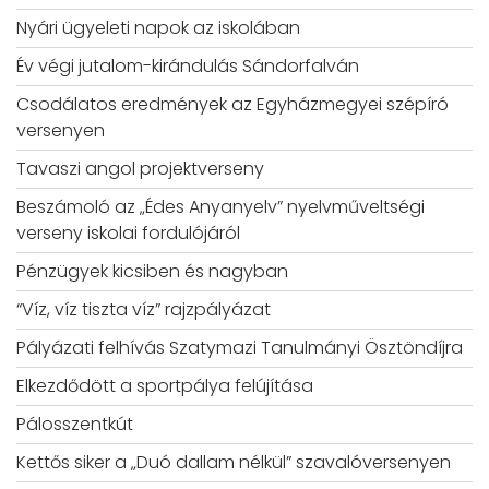
Nyári ügyeleti napok az iskolában
Év végi jutalom-kirándulás Sándorfalván
Csodálatos eredmények az Egyházmegyei szépíró
versenyen
Tavaszi angol projektverseny
Beszámoló az „Édes Anyanyelv” nyelvműveltségi
verseny iskolai fordulójáról
Pénzügyek kicsiben és nagyban
“Víz, víz tiszta víz” rajzpályázat
Pályázati felhívás Szatymazi Tanulmányi Ösztöndíjra
Elkezdődött a sportpálya felújítása
Pálosszentkút
Kettős siker a „Duó dallam nélkül” szavalóversenyen