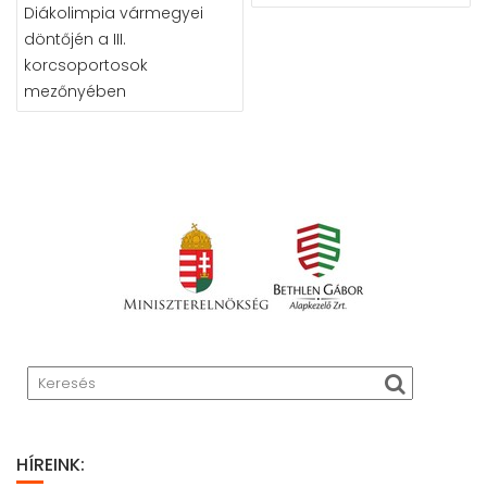
NAVIGÁCIÓ
Diákolimpia vármegyei
döntőjén a III.
korcsoportosok
mezőnyében
HÍREINK: