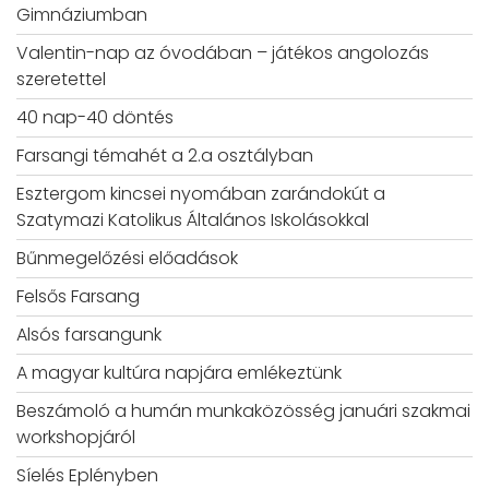
Gimnáziumban
Valentin-nap az óvodában – játékos angolozás
szeretettel
40 nap-40 döntés
Farsangi témahét a 2.a osztályban
Esztergom kincsei nyomában zarándokút a
Szatymazi Katolikus Általános Iskolásokkal
Bűnmegelőzési előadások
Felsős Farsang
Alsós farsangunk
A magyar kultúra napjára emlékeztünk
Beszámoló a humán munkaközösség januári szakmai
workshopjáról
Síelés Eplényben