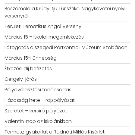
Beszámoló a Krúdy Ifjú Turisztikai Nagykövetei nyelvi
versenyről
Területi Tematikus Angol Verseny
Március 15 – Iskolai megemlékezés
Látogatás a szegedi Pártkontroll Múzeum Szobában
Március 15-i ünnepség
Étkezési díj befizetés
Gergely-járás
Pályaválasztási tanácsadás
Házasság hete – rajzpályázat
Szeretet – versíró pályázat
Valentin-nap az iskolánkban
Termosz gyakorlat a Radnóti Miklós Kísérleti