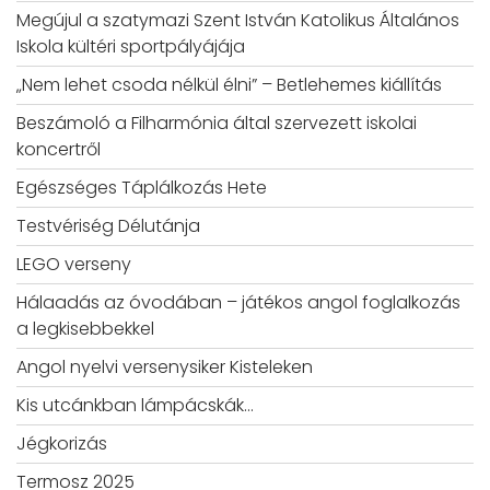
Megújul a szatymazi Szent István Katolikus Általános
Iskola kültéri sportpályájája
„Nem lehet csoda nélkül élni” – Betlehemes kiállítás
Beszámoló a Filharmónia által szervezett iskolai
koncertről
Egészséges Táplálkozás Hete
Testvériség Délutánja
LEGO verseny
Hálaadás az óvodában – játékos angol foglalkozás
a legkisebbekkel
Angol nyelvi versenysiker Kisteleken
Kis utcánkban lámpácskák…
Jégkorizás
Termosz 2025