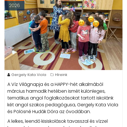
2026
Gergely Kata Viola
Híreink
A Víz Világnapja és a HAPPY-hét alkalmából
március harmadik hetében ismét különleges,
tematikus angol foglalkozásokat tartott iskolánk
két angol szakos pedagógusa, Gergely Kata Viola
és Pölösné Hudák Dóra az óvodában.
A lelkes, leendő kisiskolások tavasszal és vízzel