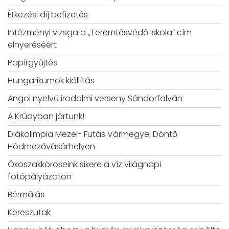
Étkezési díj befizetés
Intézményi vizsga a „Teremtésvédő iskola” cím
elnyeréséért
Papírgyűjtés
Hungarikumok kiállítás
Angol nyelvű irodalmi verseny Sándorfalván
A Krúdyban jártunk!
Diákolimpia Mezei- Futás Vármegyei Döntő
Hódmezővásárhelyen
Ökoszakköröseink sikere a víz világnapi
fotópályázaton
Bérmálás
Kereszutak