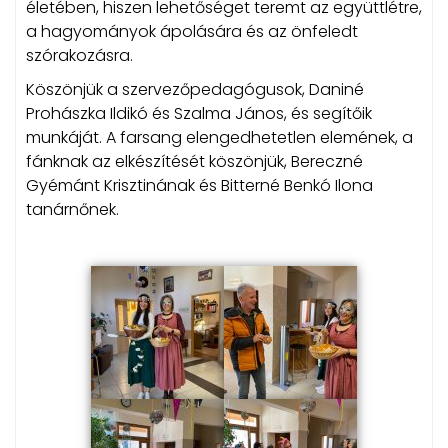
életében, hiszen lehetőséget teremt az együttlétre,
a hagyományok ápolására és az önfeledt
szórakozásra.
Köszönjük a szervezőpedagógusok, Daniné
Prohászka Ildikó és Szalma János, és segítőik
munkáját. A farsang elengedhetetlen elemének, a
fánknak az elkészítését köszönjük, Bereczné
Gyémánt Krisztinának és Bitterné Benkó Ilona
tanárnőnek.