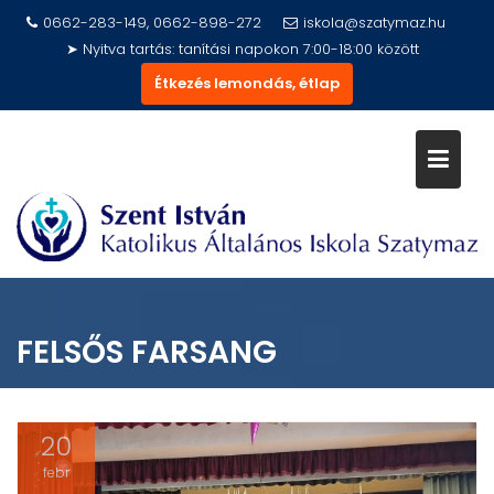
Skip
0662-283-149, 0662-898-272
iskola@szatymaz.hu
to
➤ Nyitva tartás: tanítási napokon 7:00-18:00 között
content
Étkezés lemondás, étlap
FELSŐS FARSANG
20
febr