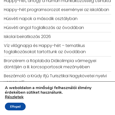
Happy-hét, ahogy a humán munkaközösség csinálta
Happy-hét programsorozat eseményei az iskolában
Húsvéti napok a második osztályban
Húsvéti angol foglalkozás az óvodában
Iskolai beiratkozás 2026
Víz világnapja és Happy-hét – tematikus
foglalkozásokat tartottunk az óvodában
Bronzérem a Röplabda Diákolimpia vármegyei
döntőjén a III. korcsoportosok mezőnyében
Beszámoló a Krúdy Ifjú Turisztikai Nagykövetei nyelvi
versenyről
A weboldalon a minőségi felhasználói élmény
Területi Tematikus Angol Verseny
érdekében sütiket használunk.
Részletek
Március 15 – Iskolai megemlékezés
Elfogad
Látogatás a szegedi Pártkontroll Múzeum Szobában