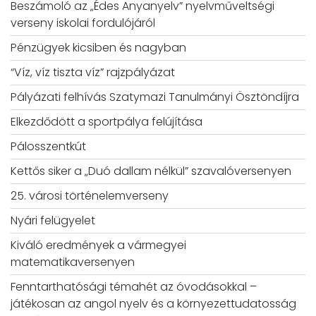
Beszámoló az „Édes Anyanyelv” nyelvműveltségi
verseny iskolai fordulójáról
Pénzügyek kicsiben és nagyban
“Víz, víz tiszta víz” rajzpályázat
Pályázati felhívás Szatymazi Tanulmányi Ösztöndíjra
Elkezdődött a sportpálya felújítása
Pálosszentkút
Kettős siker a „Duó dallam nélkül” szavalóversenyen
25. városi történelemverseny
Nyári felügyelet
Kiváló eredmények a vármegyei
matematikaversenyen
Fenntarthatósági témahét az óvodásokkal –
játékosan az angol nyelv és a környezettudatosság