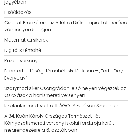
jegyében
Elsőáldozás
Csapat Bronzérem az Atlétika Diákolimpia Többpróba
vármegyei döntőjén
Matematika sikerek
Digitális témahét
Puzzle verseny
Fenntarthatósági témahét iskolánkban – „Earth Day
Everyday”
Szatymazi siker Csongrádon: első helyen végeztek az
Oskolások a honismereti versenyen
Iskolánk is részt vett a III. ÁGOTA Futáson Szegeden
A 34. Kaán Károly Országos Természet- és
Környezetismereti verseny iskolai fordulója került
megrendezésre a 6. osztályban