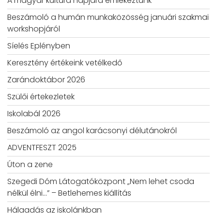
A magyar kultúra napjára emlékeztünk
Beszámoló a humán munkaközösség januári szakmai
workshopjáról
Síelés Eplényben
Keresztény értékeink vetélkedő
Zarándoktábor 2026
Szülői értekezletek
Iskolabál 2026
Beszámoló az angol karácsonyi délutánokról
ADVENTFESZT 2025
Úton a zene
Szegedi Dóm Látogatóközpont „Nem lehet csoda
nélkül élni…” – Betlehemes kiállítás
Hálaadás az iskolánkban