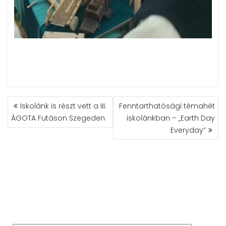
BEJEGYZÉS
Iskolánk is részt vett a III.
Fenntarthatósági témahét
NAVIGÁCIÓ
ÁGOTA Futáson Szegeden
iskolánkban – „Earth Day
Everyday”