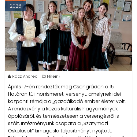
2026
Rácz Andrea
Híreink
Április 17-én rendezték meg Csongrádon a 15.
Határon túli honismereti versenyt, amelynek idei
központi témája a „gazdálkodó ember élete” volt.
A rendezvény a közös kulturális hagyományok
ápolásáról, és természetesen a versengésről is
szólt. Intézményünk csapata a „Szatymazi
Oskolások” kimagasló teljesítményt nyújtott.