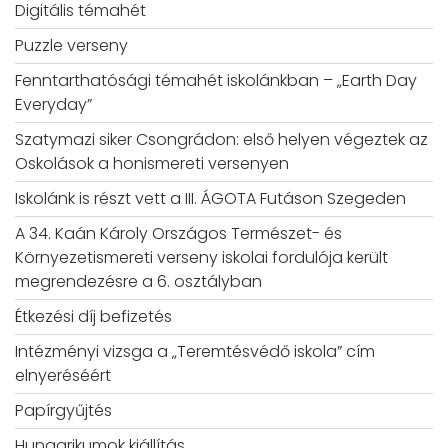
Digitális témahét
Puzzle verseny
Fenntarthatósági témahét iskolánkban – „Earth Day
Everyday”
Szatymazi siker Csongrádon: első helyen végeztek az
Oskolások a honismereti versenyen
Iskolánk is részt vett a III. ÁGOTA Futáson Szegeden
A 34. Kaán Károly Országos Természet- és
Környezetismereti verseny iskolai fordulója került
megrendezésre a 6. osztályban
Étkezési díj befizetés
Intézményi vizsga a „Teremtésvédő iskola” cím
elnyeréséért
Papírgyűjtés
Hungarikumok kiállítás