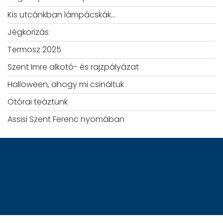
Kis utcánkban lámpácskák…
Jégkorizás
Termosz 2025
Szent Imre alkotó- és rajzpályázat
Halloween, ahogy mi csináltuk
Ötórai teáztunk
Assisi Szent Ferenc nyomában