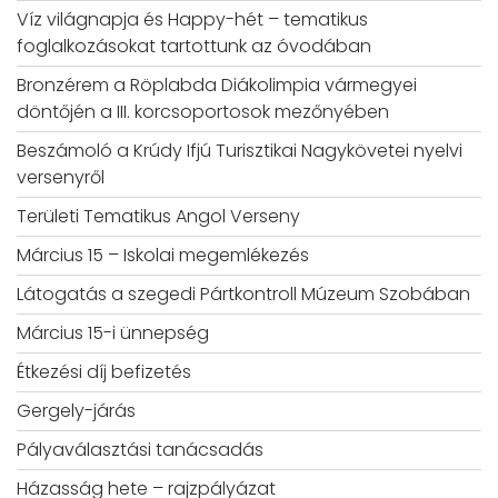
Víz világnapja és Happy-hét – tematikus
foglalkozásokat tartottunk az óvodában
Bronzérem a Röplabda Diákolimpia vármegyei
döntőjén a III. korcsoportosok mezőnyében
Beszámoló a Krúdy Ifjú Turisztikai Nagykövetei nyelvi
versenyről
Területi Tematikus Angol Verseny
Március 15 – Iskolai megemlékezés
Látogatás a szegedi Pártkontroll Múzeum Szobában
Március 15-i ünnepség
Étkezési díj befizetés
Gergely-járás
Pályaválasztási tanácsadás
Házasság hete – rajzpályázat