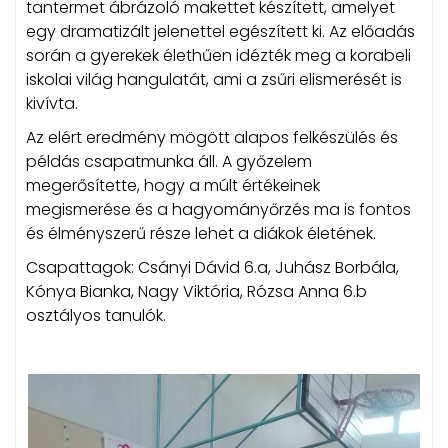
tantermet ábrázoló makettet készített, amelyet
egy dramatizált jelenettel egészített ki. Az előadás
során a gyerekek élethűen idézték meg a korabeli
iskolai világ hangulatát, ami a zsűri elismerését is
kivívta.
Az elért eredmény mögött alapos felkészülés és
példás csapatmunka áll. A győzelem
megerősítette, hogy a múlt értékeinek
megismerése és a hagyományőrzés ma is fontos
és élményszerű része lehet a diákok életének.
Csapattagok: Csányi Dávid 6.a, Juhász Borbála,
Kónya Bianka, Nagy Viktória, Rózsa Anna 6.b
osztályos tanulók.