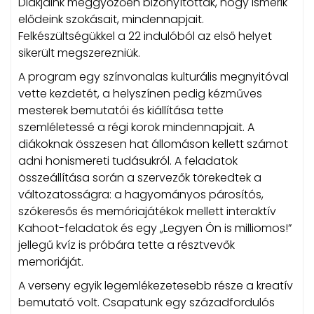
Diákjaink meggyőzően bizonyították, hogy ismerik
elődeink szokásait, mindennapjait.
Felkészültségükkel a 22 indulóból az első helyet
sikerült megszerezniük.
A program egy színvonalas kulturális megnyitóval
vette kezdetét, a helyszínen pedig kézműves
mesterek bemutatói és kiállítása tette
szemléletessé a régi korok mindennapjait. A
diákoknak összesen hat állomáson kellett számot
adni honismereti tudásukról. A feladatok
összeállítása során a szervezők törekedtek a
változatosságra: a hagyományos párosítós,
szókeresős és memóriajátékok mellett interaktív
Kahoot-feladatok és egy „Legyen Ön is milliomos!”
jellegű kvíz is próbára tette a résztvevők
memoriáját.
A verseny egyik legemlékezetesebb része a kreatív
bemutató volt. Csapatunk egy századfordulós