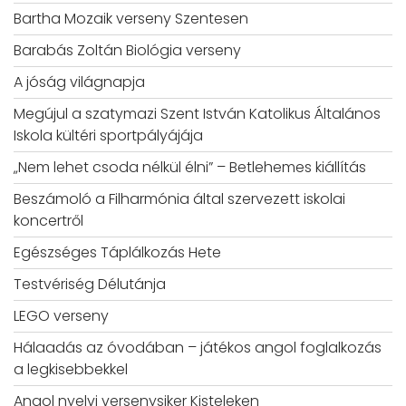
Bartha Mozaik verseny Szentesen
Barabás Zoltán Biológia verseny
A jóság világnapja
Megújul a szatymazi Szent István Katolikus Általános
Iskola kültéri sportpályájája
„Nem lehet csoda nélkül élni” – Betlehemes kiállítás
Beszámoló a Filharmónia által szervezett iskolai
koncertről
Egészséges Táplálkozás Hete
Testvériség Délutánja
LEGO verseny
Hálaadás az óvodában – játékos angol foglalkozás
a legkisebbekkel
Angol nyelvi versenysiker Kisteleken