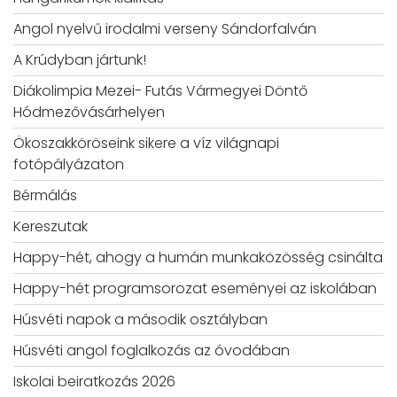
Angol nyelvű irodalmi verseny Sándorfalván
A Krúdyban jártunk!
Diákolimpia Mezei- Futás Vármegyei Döntő
Hódmezővásárhelyen
Ökoszakköröseink sikere a víz világnapi
fotópályázaton
Bérmálás
Kereszutak
Happy-hét, ahogy a humán munkaközösség csinálta
Happy-hét programsorozat eseményei az iskolában
Húsvéti napok a második osztályban
Húsvéti angol foglalkozás az óvodában
Iskolai beiratkozás 2026