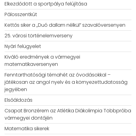
Elkezdődött a sportpálya felújítása
Pálosszentkút
Kettős siker a „Duó dallam nélkül” szavalóversenyen
25. városi történelemverseny
Nyári felügyelet
Kiváló eredmények a vármegyei
matematikaversenyen
Fenntarthatósági témahét az óvodásokkal –
játékosan az angol nyelv és a környezettudatosság
jegyében
Elsőáldozás
Csapat Bronzérem az Atlétika Diákolimpia Többpróba
vármegyei döntőjén
Matematika sikerek