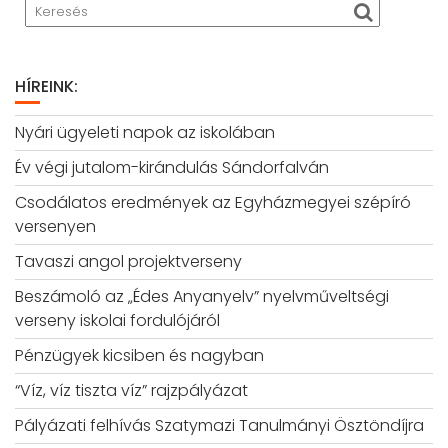
HÍREINK:
Nyári ügyeleti napok az iskolában
Év végi jutalom-kirándulás Sándorfalván
Csodálatos eredmények az Egyházmegyei szépíró
versenyen
Tavaszi angol projektverseny
Beszámoló az „Édes Anyanyelv” nyelvműveltségi
verseny iskolai fordulójáról
Pénzügyek kicsiben és nagyban
“Víz, víz tiszta víz” rajzpályázat
Pályázati felhívás Szatymazi Tanulmányi Ösztöndíjra