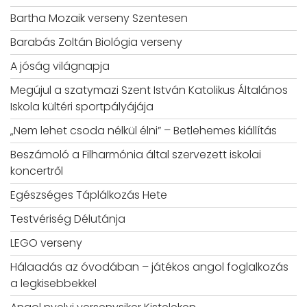
Bartha Mozaik verseny Szentesen
Barabás Zoltán Biológia verseny
A jóság világnapja
Megújul a szatymazi Szent István Katolikus Általános
Iskola kültéri sportpályájája
„Nem lehet csoda nélkül élni” – Betlehemes kiállítás
Beszámoló a Filharmónia által szervezett iskolai
koncertről
Egészséges Táplálkozás Hete
Testvériség Délutánja
LEGO verseny
Hálaadás az óvodában – játékos angol foglalkozás
a legkisebbekkel