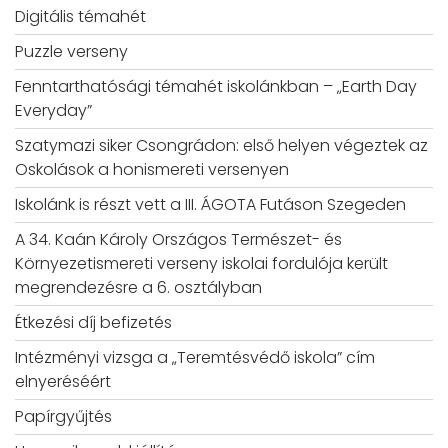
Digitális témahét
Puzzle verseny
Fenntarthatósági témahét iskolánkban – „Earth Day
Everyday”
Szatymazi siker Csongrádon: első helyen végeztek az
Oskolások a honismereti versenyen
Iskolánk is részt vett a III. ÁGOTA Futáson Szegeden
A 34. Kaán Károly Országos Természet- és
Környezetismereti verseny iskolai fordulója került
megrendezésre a 6. osztályban
Étkezési díj befizetés
Intézményi vizsga a „Teremtésvédő iskola” cím
elnyeréséért
Papírgyűjtés