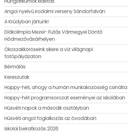
Hungarikumok kiállítás
Angol nyelvű irodalmi verseny Sándorfalván
A Krúdyban jártunk!
Diákolimpia Mezei- Futás Vármegyei Döntő
Hódmezővásárhelyen
Ökoszakköröseink sikere a víz világnapi
fotópályázaton
Bérmálás
Kereszutak
Happy-hét, ahogy a humán munkaközösség csinálta
Happy-hét programsorozat eseményei az iskolában
Húsvéti napok a második osztályban
Húsvéti angol foglalkozás az óvodában
Iskolai beiratkozás 2026