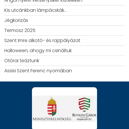
Angol nyelvi versenysiker Kisteleken
Kis utcánkban lámpácskák…
Jégkorizás
Termosz 2025
Szent Imre alkotó- és rajzpályázat
Halloween, ahogy mi csináltuk
Ötórai teáztunk
Assisi Szent Ferenc nyomában