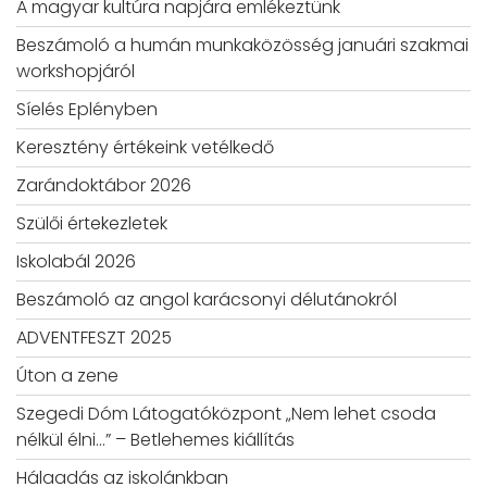
A magyar kultúra napjára emlékeztünk
Beszámoló a humán munkaközösség januári szakmai
workshopjáról
Síelés Eplényben
Keresztény értékeink vetélkedő
Zarándoktábor 2026
Szülői értekezletek
Iskolabál 2026
Beszámoló az angol karácsonyi délutánokról
ADVENTFESZT 2025
Úton a zene
Szegedi Dóm Látogatóközpont „Nem lehet csoda
nélkül élni…” – Betlehemes kiállítás
Hálaadás az iskolánkban