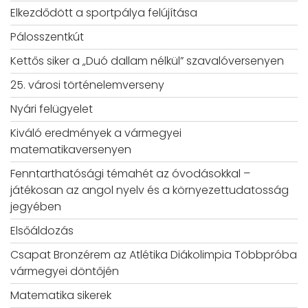
Elkezdődött a sportpálya felújítása
Pálosszentkút
Kettős siker a „Duó dallam nélkül” szavalóversenyen
25. városi történelemverseny
Nyári felügyelet
Kiváló eredmények a vármegyei
matematikaversenyen
Fenntarthatósági témahét az óvodásokkal –
játékosan az angol nyelv és a környezettudatosság
jegyében
Elsőáldozás
Csapat Bronzérem az Atlétika Diákolimpia Többpróba
vármegyei döntőjén
Matematika sikerek