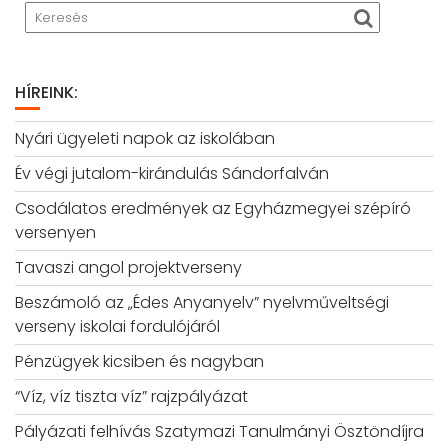
HÍREINK:
Nyári ügyeleti napok az iskolában
Év végi jutalom-kirándulás Sándorfalván
Csodálatos eredmények az Egyházmegyei szépíró
versenyen
Tavaszi angol projektverseny
Beszámoló az „Édes Anyanyelv” nyelvműveltségi
verseny iskolai fordulójáról
Pénzügyek kicsiben és nagyban
“Víz, víz tiszta víz” rajzpályázat
Pályázati felhívás Szatymazi Tanulmányi Ösztöndíjra