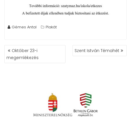
Gémes Antal
Plakát
BEJEGYZÉS
Október 23-i
Szent István Témahét
NAVIGÁCIÓ
megemlékezés