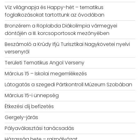
Víz világnapja és Happy-hét – tematikus
foglalkozásokat tartottunk az óvodában
Bronzérem a Röplabda Diákolimpia vármegyei
döntőjén a III. korcsoportosok mezőnyében
Beszámoló a Krúdy Ifjú Turisztikai Nagykövetei nyelvi
versenyről
Területi Tematikus Angol Verseny
Március 15 – Iskolai megemlékezés
Látogatás a szegedi Pártkontroll Múzeum Szobában
Március 15-i ünnepség
Étkezési díj befizetés
Gergely-járás
Pályaválasztási tanácsadás
Házasság hete – rajzpályázat