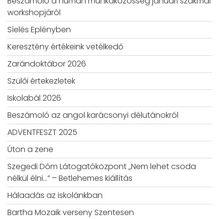
Beszámoló a humán munkaközösség januári szakmai
workshopjáról
Síelés Eplényben
Keresztény értékeink vetélkedő
Zarándoktábor 2026
Szülői értekezletek
Iskolabál 2026
Beszámoló az angol karácsonyi délutánokról
ADVENTFESZT 2025
Úton a zene
Szegedi Dóm Látogatóközpont „Nem lehet csoda
nélkül élni…” – Betlehemes kiállítás
Hálaadás az iskolánkban
Bartha Mozaik verseny Szentesen