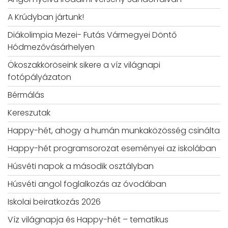
A Krúdyban jártunk!
Diákolimpia Mezei- Futás Vármegyei Döntő
Hódmezővásárhelyen
Ökoszakköröseink sikere a víz világnapi
fotópályázaton
Bérmálás
Kereszutak
Happy-hét, ahogy a humán munkaközösség csinálta
Happy-hét programsorozat eseményei az iskolában
Húsvéti napok a második osztályban
Húsvéti angol foglalkozás az óvodában
Iskolai beiratkozás 2026
Víz világnapja és Happy-hét – tematikus