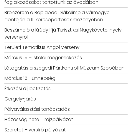
foglalkozásokat tartottunk az óvodában
Bronzérem a Röplabda Diákolimpia vármegyei
döntőjén a III. korcsoportosok mezőnyében
Beszámoló a Krúdy Ifjú Turisztikai Nagykövetei nyelvi
versenyről
Területi Tematikus Angol Verseny
Március 15 – Iskolai megemlékezés
Látogatás a szegedi Pártkontroll Múzeum Szobában
Március 15-i ünnepség
Étkezési díj befizetés
Gergely-járás
Pályaválasztási tanácsadás
Házasság hete – rajzpályázat
Szeretet – versíró pályázat