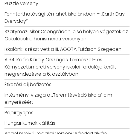
Puzzle verseny
Fenntarthatósági témahét iskolánkban – „Earth Day
Everyday”
Szatymazi siker Csongrádon: első helyen végeztek az
Oskolások a honismereti versenyen
Iskolánk is részt vett a III. ÁGOTA Futáson Szegeden
A 34. Kaán Károly Országos Természet- és
Környezetismereti verseny iskolai fordulója került
megrendezésre a 6. osztályban
Étkezési díj befizetés
Intézményi vizsga a „Teremtésvédő iskola” cím
elnyeréséért
Papírgyűjtés
Hungarikumok kiállítás
Angol nyelvű irodalmi verseny Sándorfalván