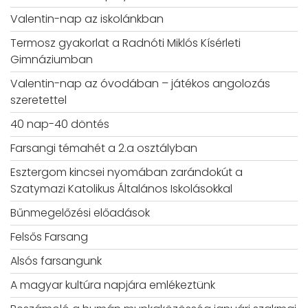
Valentin-nap az iskolánkban
Termosz gyakorlat a Radnóti Miklós Kísérleti
Gimnáziumban
Valentin-nap az óvodában – játékos angolozás
szeretettel
40 nap-40 döntés
Farsangi témahét a 2.a osztályban
Esztergom kincsei nyomában zarándokút a
Szatymazi Katolikus Általános Iskolásokkal
Bűnmegelőzési előadások
Felsős Farsang
Alsós farsangunk
A magyar kultúra napjára emlékeztünk