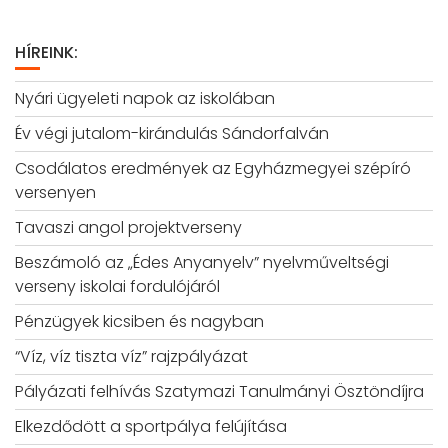
HÍREINK:
Nyári ügyeleti napok az iskolában
Év végi jutalom-kirándulás Sándorfalván
Csodálatos eredmények az Egyházmegyei szépíró
versenyen
Tavaszi angol projektverseny
Beszámoló az „Édes Anyanyelv” nyelvműveltségi
verseny iskolai fordulójáról
Pénzügyek kicsiben és nagyban
“Víz, víz tiszta víz” rajzpályázat
Pályázati felhívás Szatymazi Tanulmányi Ösztöndíjra
Elkezdődött a sportpálya felújítása