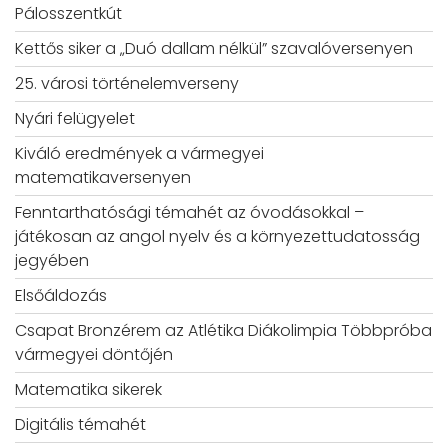
Pálosszentkút
Kettős siker a „Duó dallam nélkül” szavalóversenyen
25. városi történelemverseny
Nyári felügyelet
Kiváló eredmények a vármegyei
matematikaversenyen
Fenntarthatósági témahét az óvodásokkal –
játékosan az angol nyelv és a környezettudatosság
jegyében
Elsőáldozás
Csapat Bronzérem az Atlétika Diákolimpia Többpróba
vármegyei döntőjén
Matematika sikerek
Digitális témahét