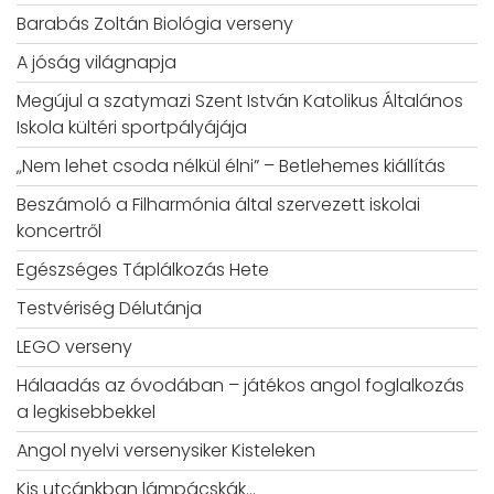
Barabás Zoltán Biológia verseny
A jóság világnapja
Megújul a szatymazi Szent István Katolikus Általános
Iskola kültéri sportpályájája
„Nem lehet csoda nélkül élni” – Betlehemes kiállítás
Beszámoló a Filharmónia által szervezett iskolai
koncertről
Egészséges Táplálkozás Hete
Testvériség Délutánja
LEGO verseny
Hálaadás az óvodában – játékos angol foglalkozás
a legkisebbekkel
Angol nyelvi versenysiker Kisteleken
Kis utcánkban lámpácskák…