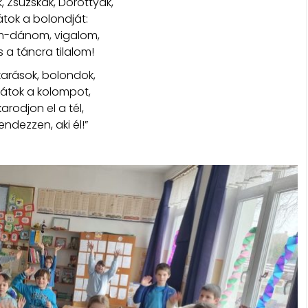
k, Zsuzskák, Dorottyák,
játok a bolondját:
m-dánom, vigalom,
s a táncra tilalom!
arások, bolondok,
zátok a kolompot,
arodjon el a tél,
endezzen, aki él!”