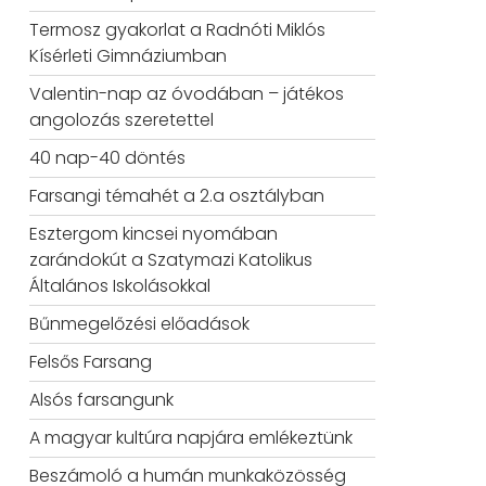
Termosz gyakorlat a Radnóti Miklós
Kísérleti Gimnáziumban
Valentin-nap az óvodában – játékos
angolozás szeretettel
40 nap-40 döntés
Farsangi témahét a 2.a osztályban
Esztergom kincsei nyomában
zarándokút a Szatymazi Katolikus
Általános Iskolásokkal
Bűnmegelőzési előadások
Felsős Farsang
Alsós farsangunk
A magyar kultúra napjára emlékeztünk
Beszámoló a humán munkaközösség