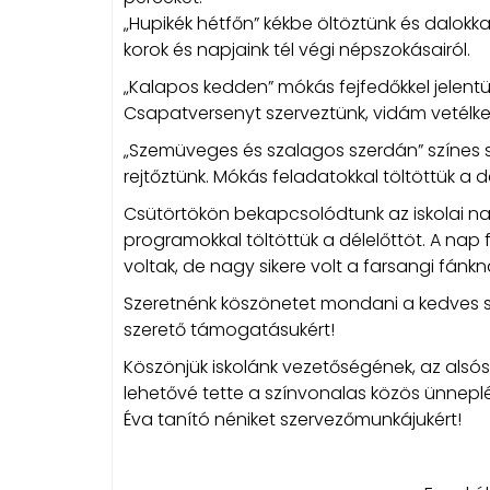
„Hupikék hétfőn” kékbe öltöztünk és dalokk
korok és napjaink tél végi népszokásairól.
„Kalapos kedden” mókás fejfedőkkel jelentü
Csapatversenyt szerveztünk, vidám vetélke
„Szemüveges és szalagos szerdán” színes
rejtőztünk. Mókás feladatokkal töltöttük a
Csütörtökön bekapcsolódtunk az iskolai n
programokkal töltöttük a délelőttöt. A nap
voltak, de nagy sikere volt a farsangi fánk
Szeretnénk köszönetet mondani a kedves s
szerető támogatásukért!
Köszönjük iskolánk vezetőségének, az als
lehetővé tette a színvonalas közös ünneplé
Éva tanító néniket szervezőmunkájukért!