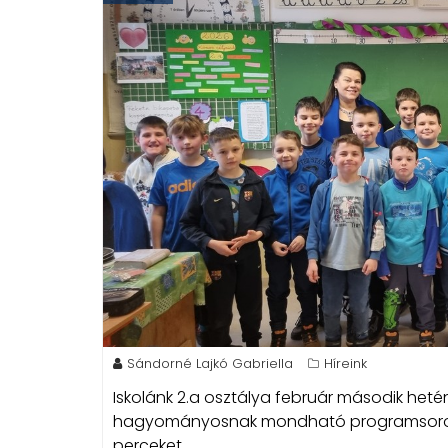
Sándorné Lajkó Gabriella
Híreink
Iskolánk 2.a osztálya február második heté
hagyományosnak mondható programsoroza
perceket.