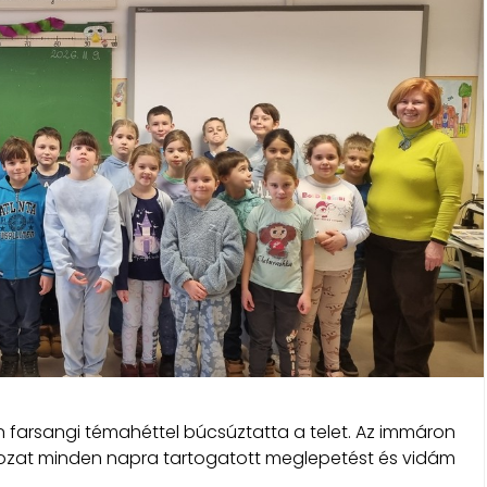
n farsangi témahéttel búcsúztatta a telet. Az immáron
t minden napra tartogatott meglepetést és vidám