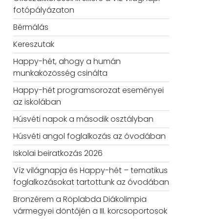
fotópályázaton
Bérmálás
Kereszutak
Happy-hét, ahogy a humán
munkaközösség csinálta
Happy-hét programsorozat eseményei
az iskolában
Húsvéti napok a második osztályban
Húsvéti angol foglalkozás az óvodában
Iskolai beiratkozás 2026
Víz világnapja és Happy-hét – tematikus
foglalkozásokat tartottunk az óvodában
Bronzérem a Röplabda Diákolimpia
vármegyei döntőjén a III. korcsoportosok