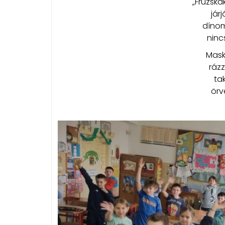
„Fruzská
jár
díno
ninc
Mask
ráz
tak
örv