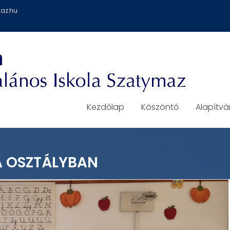
az.hu
Kezdőlap
Köszöntő
Alapítv
A OSZTÁLYBAN