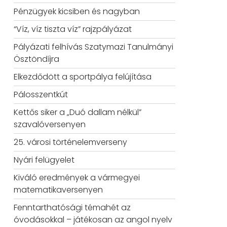
Pénzügyek kicsiben és nagyban
“Víz, víz tiszta víz” rajzpályázat
Pályázati felhívás Szatymazi Tanulmányi
Ösztöndíjra
Elkezdődött a sportpálya felújítása
Pálosszentkút
Kettős siker a „Duó dallam nélkül”
szavalóversenyen
25. városi történelemverseny
Nyári felügyelet
Kiváló eredmények a vármegyei
matematikaversenyen
Fenntarthatósági témahét az
óvodásokkal – játékosan az angol nyelv