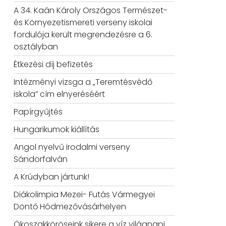
A 34. Kaán Károly Országos Természet-
és Környezetismereti verseny iskolai
fordulója került megrendezésre a 6.
osztályban
Étkezési díj befizetés
Intézményi vizsga a „Teremtésvédő
iskola” cím elnyeréséért
Papírgyűjtés
Hungarikumok kiállítás
Angol nyelvű irodalmi verseny
Sándorfalván
A Krúdyban jártunk!
Diákolimpia Mezei- Futás Vármegyei
Döntő Hódmezővásárhelyen
Ökoszakköröseink sikere a víz világnapi