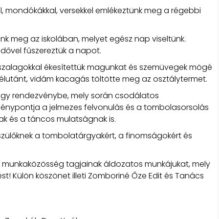
al, mondókákkal, versekkel emlékeztünk meg a régebbi
nk meg az iskolában, melyet egész nap viseltünk.
dővel fűszereztük a napot.
 szalagokkal ékesítettük magunkat és szemüvegek mögé
 délutánt, vidám kacagás töltötte meg az osztálytermet.
agy rendezvénybe, mely során csodálatos
 fénypontja a jelmezes felvonulás és a tombolasorsolás
nak és a táncos mulatságnak is.
zülőknek a tombolatárgyakért, a finomságokért és
ós munkaközösség tagjainak áldozatos munkájukat, mely
st! Külön köszönet illeti Zomboriné Őze Edit és Tanács