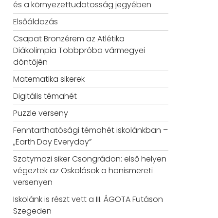
és a környezettudatosság jegyében
Elsőáldozás
Csapat Bronzérem az Atlétika
Diákolimpia Többpróba vármegyei
döntőjén
Matematika sikerek
Digitális témahét
Puzzle verseny
Fenntarthatósági témahét iskolánkban –
„Earth Day Everyday”
Szatymazi siker Csongrádon: első helyen
végeztek az Oskolások a honismereti
versenyen
Iskolánk is részt vett a III. ÁGOTA Futáson
Szegeden