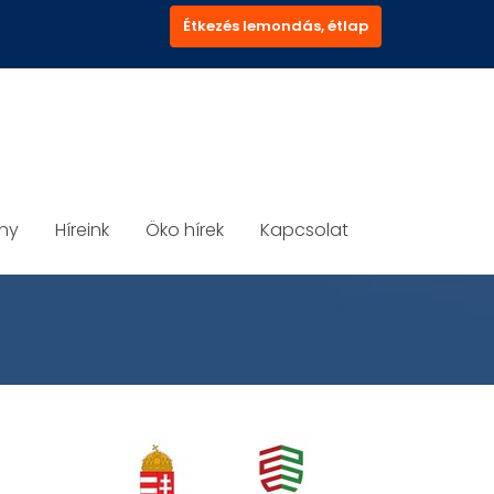
Étkezés lemondás, étlap
ány
Híreink
Öko hírek
Kapcsolat