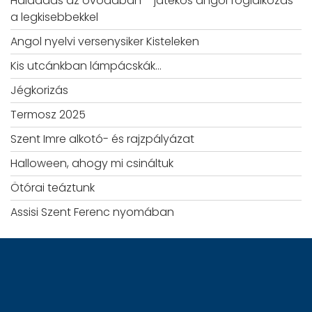
Hálaadás az óvodában – játékos angol foglalkozás
a legkisebbekkel
Angol nyelvi versenysiker Kisteleken
Kis utcánkban lámpácskák…
Jégkorizás
Termosz 2025
Szent Imre alkotó- és rajzpályázat
Halloween, ahogy mi csináltuk
Ötórai teáztunk
Assisi Szent Ferenc nyomában