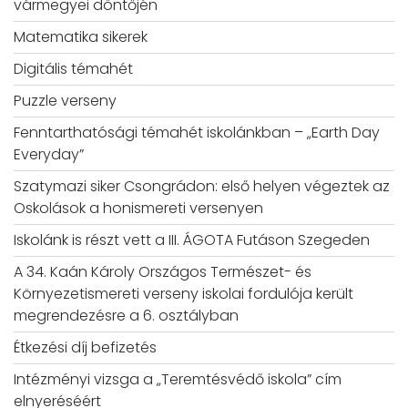
vármegyei döntőjén
Matematika sikerek
Digitális témahét
Puzzle verseny
Fenntarthatósági témahét iskolánkban – „Earth Day
Everyday”
Szatymazi siker Csongrádon: első helyen végeztek az
Oskolások a honismereti versenyen
Iskolánk is részt vett a III. ÁGOTA Futáson Szegeden
A 34. Kaán Károly Országos Természet- és
Környezetismereti verseny iskolai fordulója került
megrendezésre a 6. osztályban
Étkezési díj befizetés
Intézményi vizsga a „Teremtésvédő iskola” cím
elnyeréséért