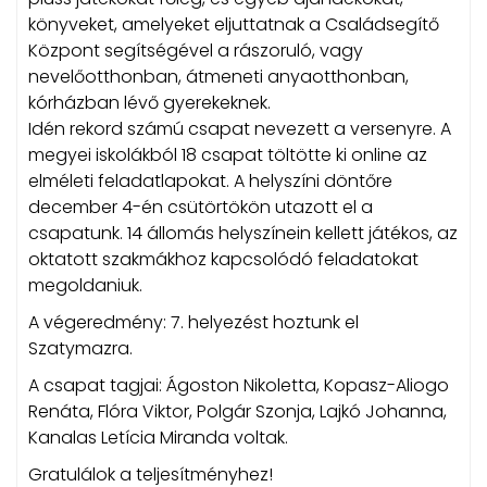
könyveket, amelyeket eljuttatnak a Családsegítő
Központ segítségével a rászoruló, vagy
nevelőotthonban, átmeneti anyaotthonban,
kórházban lévő gyerekeknek.
Idén rekord számú csapat nevezett a versenyre. A
megyei iskolákból 18 csapat töltötte ki online az
elméleti feladatlapokat. A helyszíni döntőre
december 4-én csütörtökön utazott el a
csapatunk. 14 állomás helyszínein kellett játékos, az
oktatott szakmákhoz kapcsolódó feladatokat
megoldaniuk.
A végeredmény: 7. helyezést hoztunk el
Szatymazra.
A csapat tagjai: Ágoston Nikoletta, Kopasz-Aliogo
Renáta, Flóra Viktor, Polgár Szonja, Lajkó Johanna,
Kanalas Letícia Miranda voltak.
Gratulálok a teljesítményhez!