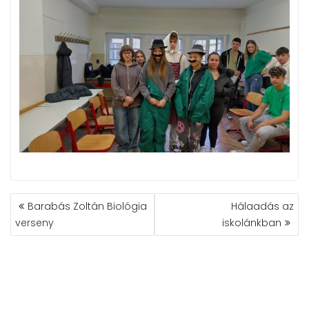
BEJEGYZÉS
Barabás Zoltán Biológia
Hálaadás az
NAVIGÁCIÓ
verseny
iskolánkban