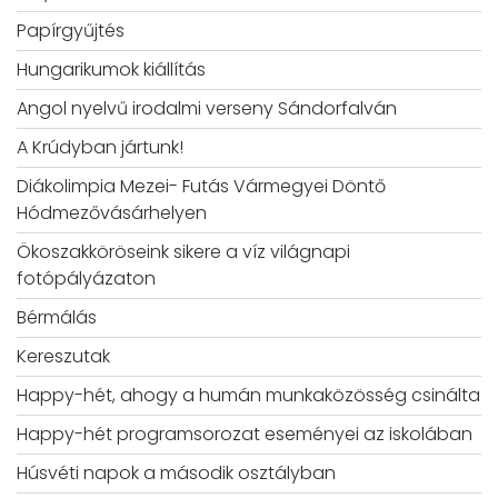
Papírgyűjtés
Hungarikumok kiállítás
Angol nyelvű irodalmi verseny Sándorfalván
A Krúdyban jártunk!
Diákolimpia Mezei- Futás Vármegyei Döntő
Hódmezővásárhelyen
Ökoszakköröseink sikere a víz világnapi
fotópályázaton
Bérmálás
Kereszutak
Happy-hét, ahogy a humán munkaközösség csinálta
Happy-hét programsorozat eseményei az iskolában
Húsvéti napok a második osztályban