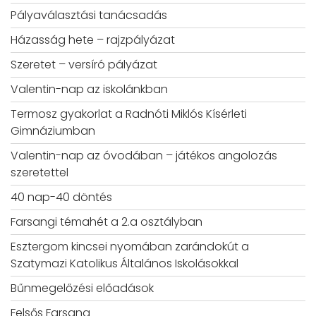
Pályaválasztási tanácsadás
Házasság hete – rajzpályázat
Szeretet – versíró pályázat
Valentin-nap az iskolánkban
Termosz gyakorlat a Radnóti Miklós Kísérleti
Gimnáziumban
Valentin-nap az óvodában – játékos angolozás
szeretettel
40 nap-40 döntés
Farsangi témahét a 2.a osztályban
Esztergom kincsei nyomában zarándokút a
Szatymazi Katolikus Általános Iskolásokkal
Bűnmegelőzési előadások
Felsős Farsang