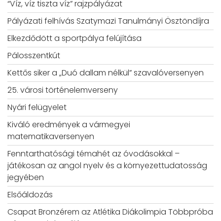
“Víz, víz tiszta víz” rajzpályázat
Pályázati felhívás Szatymazi Tanulmányi Ösztöndíjra
Elkezdődött a sportpálya felújítása
Pálosszentkút
Kettős siker a „Duó dallam nélkül” szavalóversenyen
25. városi történelemverseny
Nyári felügyelet
Kiváló eredmények a vármegyei
matematikaversenyen
Fenntarthatósági témahét az óvodásokkal –
játékosan az angol nyelv és a környezettudatosság
jegyében
Elsőáldozás
Csapat Bronzérem az Atlétika Diákolimpia Többpróba