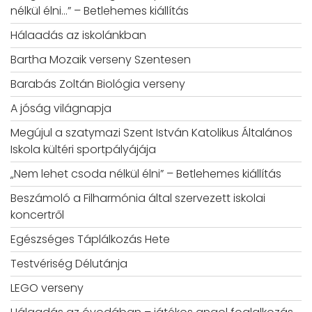
nélkül élni…” – Betlehemes kiállítás
Hálaadás az iskolánkban
Bartha Mozaik verseny Szentesen
Barabás Zoltán Biológia verseny
A jóság világnapja
Megújul a szatymazi Szent István Katolikus Általános
Iskola kültéri sportpályájája
„Nem lehet csoda nélkül élni” – Betlehemes kiállítás
Beszámoló a Filharmónia által szervezett iskolai
koncertről
Egészséges Táplálkozás Hete
Testvériség Délutánja
LEGO verseny