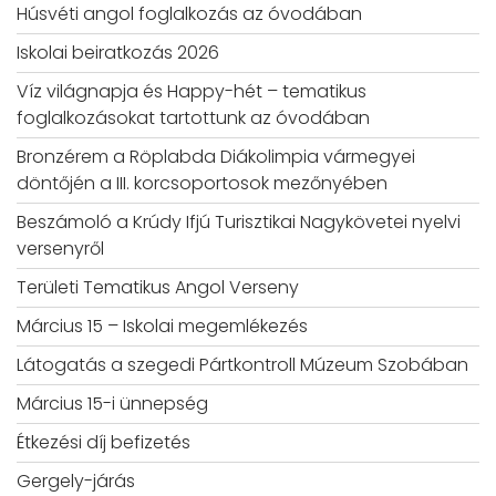
Húsvéti angol foglalkozás az óvodában
Iskolai beiratkozás 2026
Víz világnapja és Happy-hét – tematikus
foglalkozásokat tartottunk az óvodában
Bronzérem a Röplabda Diákolimpia vármegyei
döntőjén a III. korcsoportosok mezőnyében
Beszámoló a Krúdy Ifjú Turisztikai Nagykövetei nyelvi
versenyről
Területi Tematikus Angol Verseny
Március 15 – Iskolai megemlékezés
Látogatás a szegedi Pártkontroll Múzeum Szobában
Március 15-i ünnepség
Étkezési díj befizetés
Gergely-járás