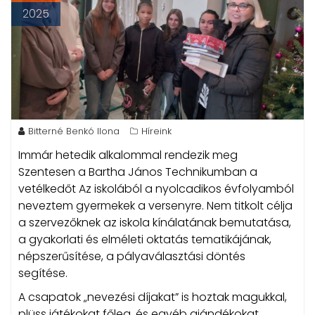
2025
Bitterné Benkó Ilona
Híreink
Immár hetedik alkalommal rendezik meg
Szentesen a Bartha János Technikumban a
vetélkedőt Az iskolából a nyolcadikos évfolyamból
neveztem gyermekek a versenyre.
Nem titkolt célja
a szervezőknek az iskola kínálatának bemutatása,
a gyakorlati és elméleti oktatás tematikájának,
népszerűsítése, a pályaválasztási döntés
segítése.
A csapatok „nevezési díjakat” is hoztak magukkal,
plüss játékokat főleg, és egyéb ajándékokat,