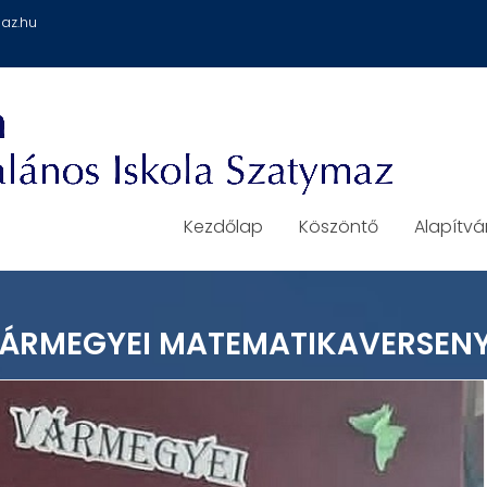
az.hu
Kezdőlap
Köszöntő
Alapítv
VÁRMEGYEI MATEMATIKAVERSEN