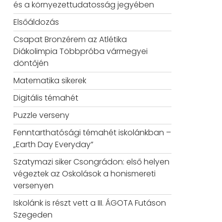
és a környezettudatosság jegyében
Elsőáldozás
Csapat Bronzérem az Atlétika
Diákolimpia Többpróba vármegyei
döntőjén
Matematika sikerek
Digitális témahét
Puzzle verseny
Fenntarthatósági témahét iskolánkban –
„Earth Day Everyday”
Szatymazi siker Csongrádon: első helyen
végeztek az Oskolások a honismereti
versenyen
Iskolánk is részt vett a III. ÁGOTA Futáson
Szegeden