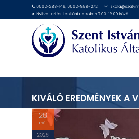
Skip
0662-283-149, 0662-898-272
iskola@szatym
to
➤ Nyitva tartás: tanítási napokon 7:00-18:00 között
content
KIVÁLÓ EREDMÉNYEK A 
28
máj
2026