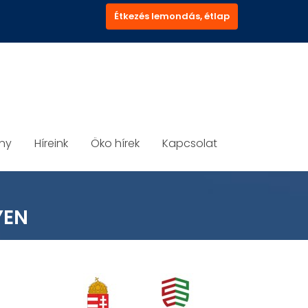
Étkezés lemondás, étlap
ány
Híreink
Öko hírek
Kapcsolat
YEN