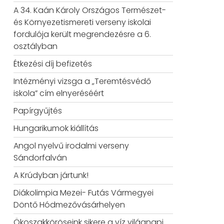
A 34. Kaán Károly Országos Természet-
és Környezetismereti verseny iskolai
fordulója került megrendezésre a 6.
osztályban
Étkezési díj befizetés
Intézményi vizsga a „Teremtésvédő
iskola” cím elnyeréséért
Papírgyűjtés
Hungarikumok kiállítás
Angol nyelvű irodalmi verseny
Sándorfalván
A Krúdyban jártunk!
Diákolimpia Mezei- Futás Vármegyei
Döntő Hódmezővásárhelyen
Ökoszakköröseink sikere a víz világnapi