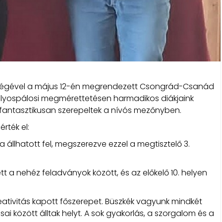
sségével a május 12-én megrendezett Csongrád-Csanád
lyospálosi megmérettetésen harmadikos diákjaink
 fantasztikusan szerepeltek a nívós mezőnyben.
rték el:
állhatott fel, megszerezve ezzel a megtisztelő 3.
tt a nehéz feladványok között, és az előkelő 10. helyen
eativitás kapott főszerepet. Büszkék vagyunk mindkét
ai között álltak helyt. A sok gyakorlás, a szorgalom és a