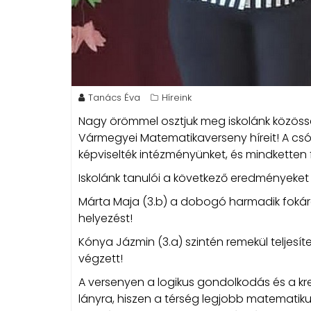
Tanács Éva
Híreink
Nagy örömmel osztjuk meg iskolánk közö
Vármegyei Matematikaverseny híreit!
A csó
képviselték intézményünket, és mindketten
Iskolánk tanulói a következő eredményeket é
Márta Maja (3.b) a dobogó harmadik fokára 
helyezést!
Kónya Jázmin (3.a) szintén remekül teljesíte
végzett!
A versenyen a logikus gondolkodás és a kr
lányra, hiszen a térség legjobb matematikus