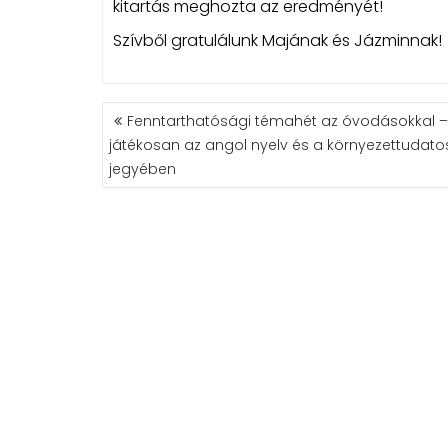
kitartás meghozta az eredményét!
Szívből gratulálunk Majának és Jázminnak!
BEJEGYZÉS
Fenntarthatósági témahét az óvodásokkal –
NAVIGÁCIÓ
játékosan az angol nyelv és a környezettudat
jegyében