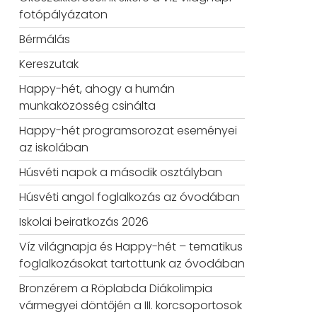
fotópályázaton
Bérmálás
Kereszutak
Happy-hét, ahogy a humán
munkaközösség csinálta
Happy-hét programsorozat eseményei
az iskolában
Húsvéti napok a második osztályban
Húsvéti angol foglalkozás az óvodában
Iskolai beiratkozás 2026
Víz világnapja és Happy-hét – tematikus
foglalkozásokat tartottunk az óvodában
Bronzérem a Röplabda Diákolimpia
vármegyei döntőjén a III. korcsoportosok