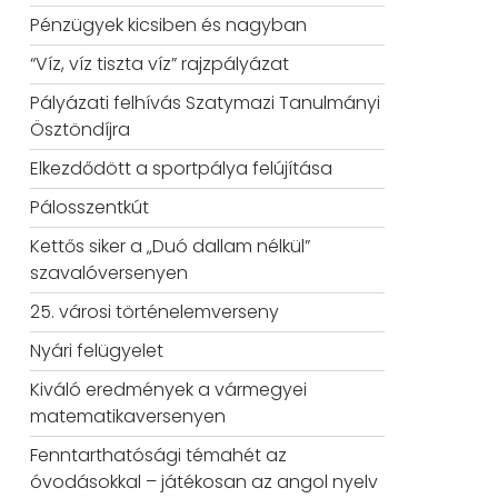
Pénzügyek kicsiben és nagyban
“Víz, víz tiszta víz” rajzpályázat
Pályázati felhívás Szatymazi Tanulmányi
Ösztöndíjra
Elkezdődött a sportpálya felújítása
Pálosszentkút
Kettős siker a „Duó dallam nélkül”
szavalóversenyen
25. városi történelemverseny
Nyári felügyelet
Kiváló eredmények a vármegyei
matematikaversenyen
Fenntarthatósági témahét az
óvodásokkal – játékosan az angol nyelv