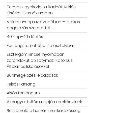
Termosz gyakorlat a Radnóti Miklós
Kísérleti Gimnáziumban
Valentin-nap az óvodában – játékos
angolozás szeretettel
40 nap-40 döntés
Farsangi témahét a 2.a osztályban
Esztergom kincsei nyomában
zarándokút a Szatymazi Katolikus
Általános Iskolásokkal
Bűnmegelőzési előadások
Felsős Farsang
Alsós farsangunk
A magyar kultúra napjára emlékeztünk
Beszámoló a humán munkaközösség