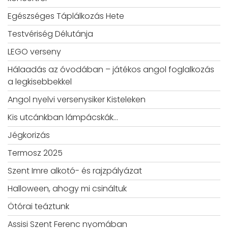
Egészséges Táplálkozás Hete
Testvériség Délutánja
LEGO verseny
Hálaadás az óvodában – játékos angol foglalkozás
a legkisebbekkel
Angol nyelvi versenysiker Kisteleken
Kis utcánkban lámpácskák…
Jégkorizás
Termosz 2025
Szent Imre alkotó- és rajzpályázat
Halloween, ahogy mi csináltuk
Ötórai teáztunk
Assisi Szent Ferenc nyomában