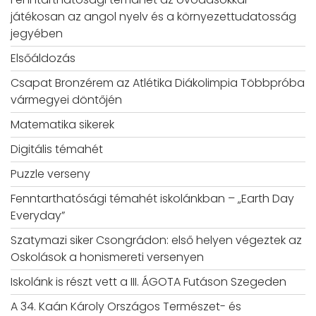
játékosan az angol nyelv és a környezettudatosság
jegyében
Elsőáldozás
Csapat Bronzérem az Atlétika Diákolimpia Többpróba
vármegyei döntőjén
Matematika sikerek
Digitális témahét
Puzzle verseny
Fenntarthatósági témahét iskolánkban – „Earth Day
Everyday”
Szatymazi siker Csongrádon: első helyen végeztek az
Oskolások a honismereti versenyen
Iskolánk is részt vett a III. ÁGOTA Futáson Szegeden
A 34. Kaán Károly Országos Természet- és