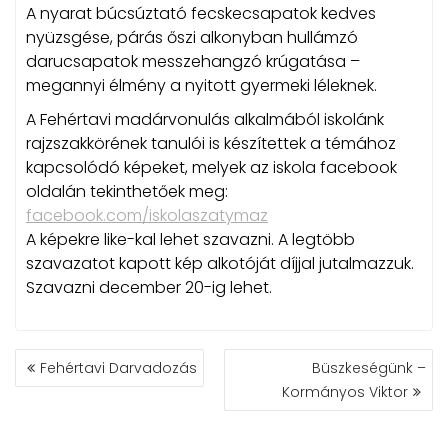
A nyarat búcsúztató fecskecsapatok kedves
nyüzsgése, párás őszi alkonyban hullámzó
darucsapatok messzehangzó krúgatása –
megannyi élmény a nyitott gyermeki léleknek.
A Fehértavi madárvonulás alkalmából iskolánk
rajzszakkörének tanulói is készítettek a témához
kapcsolódó képeket, melyek az iskola facebook
oldalán tekinthetőek meg:
facebook.com/iskolaszatymaz
A képekre like-kal lehet szavazni. A legtöbb
szavazatot kapott kép alkotóját díjjal jutalmazzuk.
Szavazni december 20-ig lehet.
BEJEGYZÉS
Fehértavi Darvadozás
Büszkeségünk –
NAVIGÁCIÓ
Kormányos Viktor