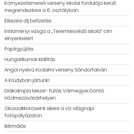
Környezetismereti verseny iskolai fordulója került
megrendezésre a 6. osztályban
Étkezési díj befizetés
Intézményi vizsga a „Teremtésvédő iskola” cím
elnyeréséért
Papírgyűjtés
Hungarikumok kiállítás
Angol nyelvű irodalmi verseny Sándorfalván
A Krúdyban jártunk!
Diákolimpia Mezei- Futás Vármegyei Döntő
Hódmezővásárhelyen
Ökoszakköröseink sikere a víz világnapi
fotópályázaton
Bérmálás