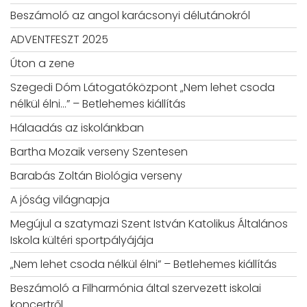
Beszámoló az angol karácsonyi délutánokról
ADVENTFESZT 2025
Úton a zene
Szegedi Dóm Látogatóközpont „Nem lehet csoda
nélkül élni…” – Betlehemes kiállítás
Hálaadás az iskolánkban
Bartha Mozaik verseny Szentesen
Barabás Zoltán Biológia verseny
A jóság világnapja
Megújul a szatymazi Szent István Katolikus Általános
Iskola kültéri sportpályájája
„Nem lehet csoda nélkül élni” – Betlehemes kiállítás
Beszámoló a Filharmónia által szervezett iskolai
koncertről