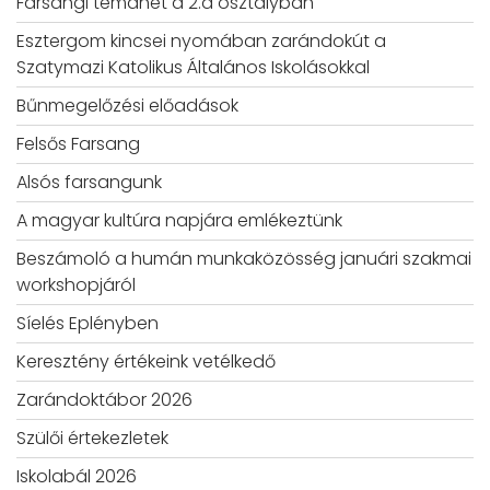
Farsangi témahét a 2.a osztályban
Esztergom kincsei nyomában zarándokút a
Szatymazi Katolikus Általános Iskolásokkal
Bűnmegelőzési előadások
Felsős Farsang
Alsós farsangunk
A magyar kultúra napjára emlékeztünk
Beszámoló a humán munkaközösség januári szakmai
workshopjáról
Síelés Eplényben
Keresztény értékeink vetélkedő
Zarándoktábor 2026
Szülői értekezletek
Iskolabál 2026