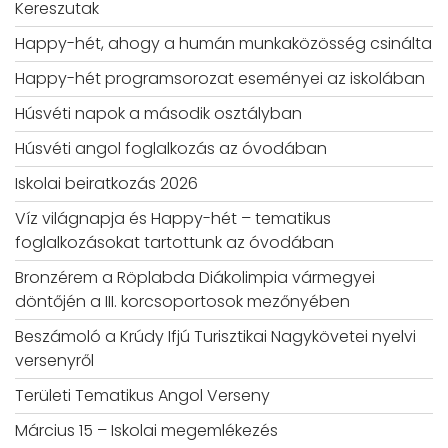
Kereszutak
Happy-hét, ahogy a humán munkaközösség csinálta
Happy-hét programsorozat eseményei az iskolában
Húsvéti napok a második osztályban
Húsvéti angol foglalkozás az óvodában
Iskolai beiratkozás 2026
Víz világnapja és Happy-hét – tematikus
foglalkozásokat tartottunk az óvodában
Bronzérem a Röplabda Diákolimpia vármegyei
döntőjén a III. korcsoportosok mezőnyében
Beszámoló a Krúdy Ifjú Turisztikai Nagykövetei nyelvi
versenyről
Területi Tematikus Angol Verseny
Március 15 – Iskolai megemlékezés