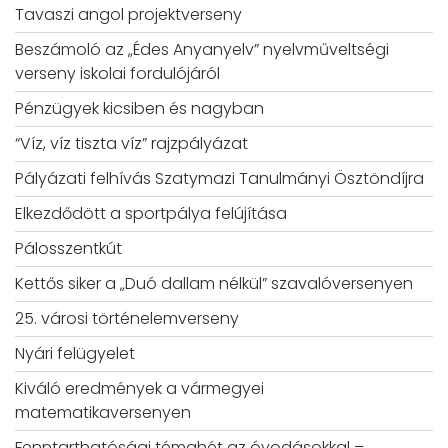
Tavaszi angol projektverseny
Beszámoló az „Édes Anyanyelv” nyelvműveltségi
verseny iskolai fordulójáról
Pénzügyek kicsiben és nagyban
“Víz, víz tiszta víz” rajzpályázat
Pályázati felhívás Szatymazi Tanulmányi Ösztöndíjra
Elkezdődött a sportpálya felújítása
Pálosszentkút
Kettős siker a „Duó dallam nélkül” szavalóversenyen
25. városi történelemverseny
Nyári felügyelet
Kiváló eredmények a vármegyei
matematikaversenyen
Fenntarthatósági témahét az óvodásokkal –