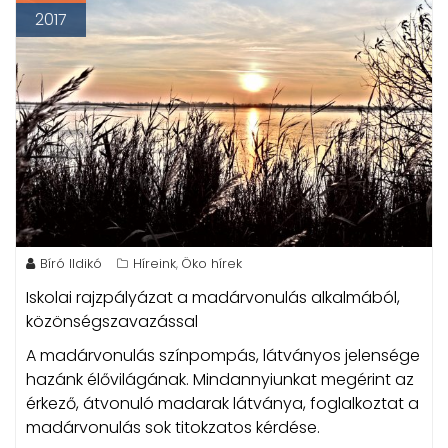
2017
Bíró Ildikó
Híreink
Öko hírek
,
Iskolai rajzpályázat a madárvonulás alkalmából,
közönségszavazással
A madárvonulás színpompás, látványos jelensége
hazánk élővilágának. Mindannyiunkat megérint az
érkező, átvonuló madarak látványa, foglalkoztat a
madárvonulás sok titokzatos kérdése.