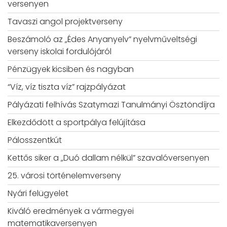
versenyen
Tavaszi angol projektverseny
Beszámoló az „Édes Anyanyelv” nyelvműveltségi
verseny iskolai fordulójáról
Pénzügyek kicsiben és nagyban
“Víz, víz tiszta víz” rajzpályázat
Pályázati felhívás Szatymazi Tanulmányi Ösztöndíjra
Elkezdődött a sportpálya felújítása
Pálosszentkút
Kettős siker a „Duó dallam nélkül” szavalóversenyen
25. városi történelemverseny
Nyári felügyelet
Kiváló eredmények a vármegyei
matematikaversenyen