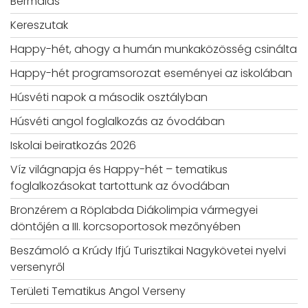
Bérmálás
Kereszutak
Happy-hét, ahogy a humán munkaközösség csinálta
Happy-hét programsorozat eseményei az iskolában
Húsvéti napok a második osztályban
Húsvéti angol foglalkozás az óvodában
Iskolai beiratkozás 2026
Víz világnapja és Happy-hét – tematikus
foglalkozásokat tartottunk az óvodában
Bronzérem a Röplabda Diákolimpia vármegyei
döntőjén a III. korcsoportosok mezőnyében
Beszámoló a Krúdy Ifjú Turisztikai Nagykövetei nyelvi
versenyről
Területi Tematikus Angol Verseny