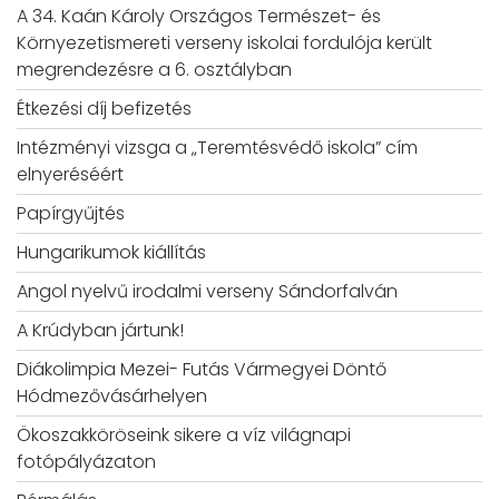
A 34. Kaán Károly Országos Természet- és
Környezetismereti verseny iskolai fordulója került
megrendezésre a 6. osztályban
Étkezési díj befizetés
Intézményi vizsga a „Teremtésvédő iskola” cím
elnyeréséért
Papírgyűjtés
Hungarikumok kiállítás
Angol nyelvű irodalmi verseny Sándorfalván
A Krúdyban jártunk!
Diákolimpia Mezei- Futás Vármegyei Döntő
Hódmezővásárhelyen
Ökoszakköröseink sikere a víz világnapi
fotópályázaton