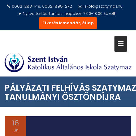
Skip
0662-283-149, 0662-898-272
iskola@szatymaz.hu
to
➤ Nyitva tartás: tanítási napokon 7:00-18:00 között
content
Étkezés lemondás, étlap
PÁLYÁZATI FELHÍVÁS SZATYMAZ
TANULMÁNYI ÖSZTÖNDÍJRA
16
jún