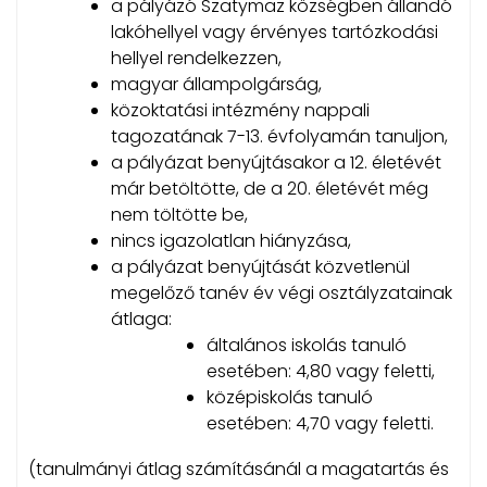
a pályázó Szatymaz községben állandó
lakóhellyel vagy érvényes tartózkodási
hellyel rendelkezzen,
magyar állampolgárság,
közoktatási intézmény nappali
tagozatának 7-13. évfolyamán tanuljon,
a pályázat benyújtásakor a 12. életévét
már betöltötte, de a 20. életévét még
nem töltötte be,
nincs igazolatlan hiányzása,
a pályázat benyújtását közvetlenül
megelőző tanév év végi osztályzatainak
átlaga:
általános iskolás tanuló
esetében: 4,80 vagy feletti,
középiskolás tanuló
esetében: 4,70 vagy feletti.
(tanulmányi átlag számításánál a magatartás és