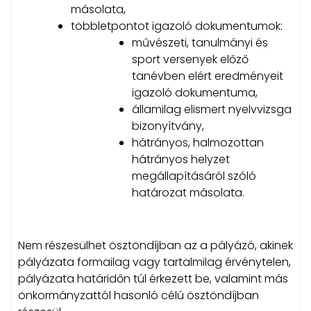
másolata,
többletpontot igazoló dokumentumok:
művészeti, tanulmányi és
sport versenyek előző
tanévben elért eredményeit
igazoló dokumentuma,
államilag elismert nyelvvizsga
bizonyítvány,
hátrányos, halmozottan
hátrányos helyzet
megállapításáról szóló
határozat másolata.
Nem részesülhet ösztöndíjban az a pályázó, akinek
pályázata formailag vagy tartalmilag érvénytelen,
pályázata határidőn túl érkezett be, valamint más
önkormányzattól hasonló célú ösztöndíjban