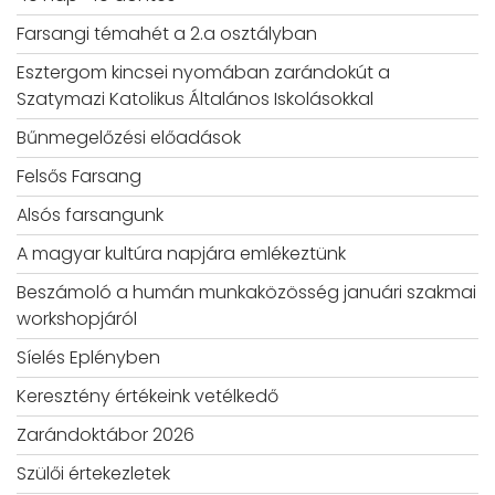
Farsangi témahét a 2.a osztályban
Esztergom kincsei nyomában zarándokút a
Szatymazi Katolikus Általános Iskolásokkal
Bűnmegelőzési előadások
Felsős Farsang
Alsós farsangunk
A magyar kultúra napjára emlékeztünk
Beszámoló a humán munkaközösség januári szakmai
workshopjáról
Síelés Eplényben
Keresztény értékeink vetélkedő
Zarándoktábor 2026
Szülői értekezletek