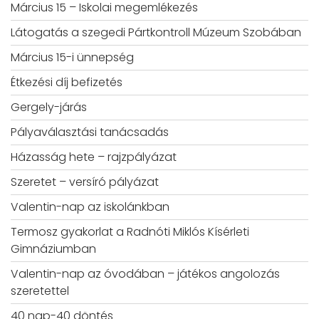
Március 15 – Iskolai megemlékezés
Látogatás a szegedi Pártkontroll Múzeum Szobában
Március 15-i ünnepség
Étkezési díj befizetés
Gergely-járás
Pályaválasztási tanácsadás
Házasság hete – rajzpályázat
Szeretet – versíró pályázat
Valentin-nap az iskolánkban
Termosz gyakorlat a Radnóti Miklós Kísérleti
Gimnáziumban
Valentin-nap az óvodában – játékos angolozás
szeretettel
40 nap-40 döntés