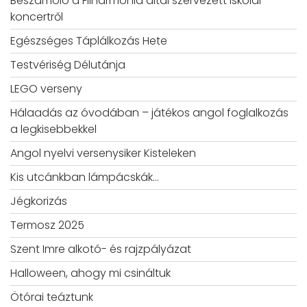
Beszámoló a Filharmónia által szervezett iskolai
koncertről
Egészséges Táplálkozás Hete
Testvériség Délutánja
LEGO verseny
Hálaadás az óvodában – játékos angol foglalkozás
a legkisebbekkel
Angol nyelvi versenysiker Kisteleken
Kis utcánkban lámpácskák…
Jégkorizás
Termosz 2025
Szent Imre alkotó- és rajzpályázat
Halloween, ahogy mi csináltuk
Ötórai teáztunk