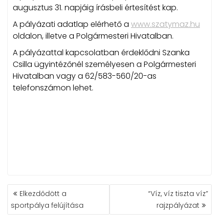
augusztus 31. napjáig írásbeli értesítést kap.
A pályázati adatlap elérhető a
www.szatymaz.hu
oldalon, illetve a Polgármesteri Hivatalban.
A pályázattal kapcsolatban érdeklődni Szanka
Csilla ügyintézőnél személyesen a Polgármesteri
Hivatalban vagy a 62/583-560/20-as
telefonszámon lehet.
BEJEGYZÉS
Elkezdődött a
“Víz, víz tiszta víz”
NAVIGÁCIÓ
sportpálya felújítása
rajzpályázat