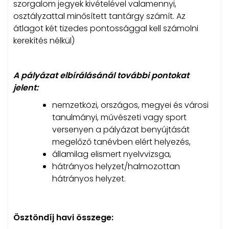
szorgalom jegyek kivételével valamennyi,
osztályzattal minősített tantárgy számít. Az
átlagot két tizedes pontossággal kell számolni
kerekítés nélkül)
A pályázat elbírálásánál további pontokat
jelent:
nemzetközi, országos, megyei és városi
tanulmányi, művészeti vagy sport
versenyen a pályázat benyújtását
megelőző tanévben elért helyezés,
államilag elismert nyelvvizsga,
hátrányos helyzet/halmozottan
hátrányos helyzet.
Ösztöndíj havi összege: