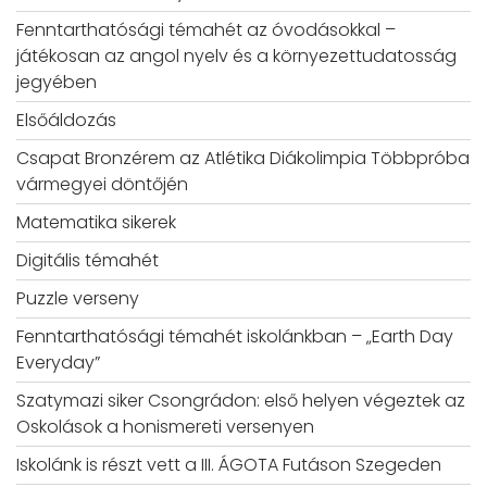
Fenntarthatósági témahét az óvodásokkal –
játékosan az angol nyelv és a környezettudatosság
jegyében
Elsőáldozás
Csapat Bronzérem az Atlétika Diákolimpia Többpróba
vármegyei döntőjén
Matematika sikerek
Digitális témahét
Puzzle verseny
Fenntarthatósági témahét iskolánkban – „Earth Day
Everyday”
Szatymazi siker Csongrádon: első helyen végeztek az
Oskolások a honismereti versenyen
Iskolánk is részt vett a III. ÁGOTA Futáson Szegeden