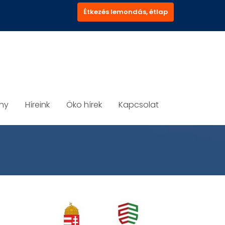
Étkezés lemondás, étlap
ány
Híreink
Öko hírek
Kapcsolat