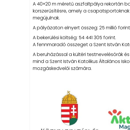
A 40×20 m méretű aszfaltpálya rekortán bor
korszerűsítésre, amely a csapatsportoknak 
megújulnak.
A pályázaton elnyert összeg: 25 millió forint
A bekerülési költség: 54 441 305 forint.
A fennmaradó összeget a Szent István Katol
A beruházással a kültéri testnevelésórák é
mind a Szent István Katolikus Általános Isk
mozgáskedvelői számára.