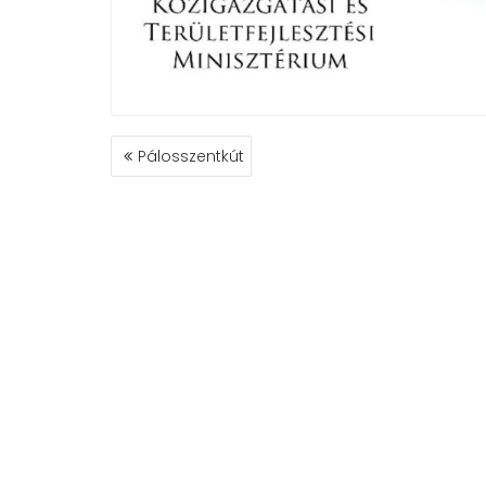
BEJEGYZÉS
Pálosszentkút
NAVIGÁCIÓ