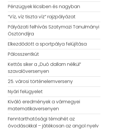
Pénzügyek kicsiben és nagyban
“Víz, víz tiszta víz” rajzpályázat
Pályázati felhívás Szatymazi Tanulmányi
Ösztöndíjra
Elkezdődött a sportpálya felújítása
Pálosszentkút
Kettős siker a „Duó dallam nélkül”
szavalóversenyen
25. városi történelemverseny
Nyári felügyelet
Kiváló eredmények a vármegyei
matematikaversenyen
Fenntarthatósági témahét az
óvodásokkal – játékosan az angol nyelv