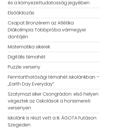
és a környezettudatosság jegyében
Elsőáldozás
Csapat Bronzérem az Atlétika
Diákolimpia Többpróba vármegyei
döntőjén
Matematika sikerek
Digitális témahét
Puzzle verseny
Fenntarthatósági témahét iskolánkban –
„Earth Day Everyday”
Szatymazi siker Csongrádon: első helyen
végeztek az Oskolások a honismereti
versenyen
Iskolánk is részt vett a III. ÁGOTA Futáson
Szegeden