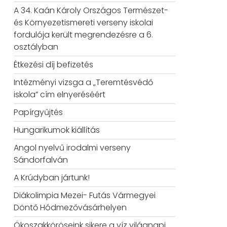
A 34. Kaán Károly Országos Természet-
és Környezetismereti verseny iskolai
fordulója került megrendezésre a 6.
osztályban
Étkezési díj befizetés
Intézményi vizsga a „Teremtésvédő
iskola” cím elnyeréséért
Papírgyűjtés
Hungarikumok kiállítás
Angol nyelvű irodalmi verseny
Sándorfalván
A Krúdyban jártunk!
Diákolimpia Mezei- Futás Vármegyei
Döntő Hódmezővásárhelyen
Ökoszakköröseink sikere a víz világnapi