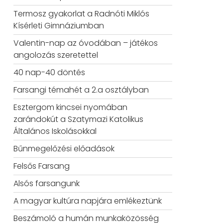
Termosz gyakorlat a Radnóti Miklós
Kísérleti Gimnáziumban
Valentin-nap az óvodában – játékos
angolozás szeretettel
40 nap-40 döntés
Farsangi témahét a 2.a osztályban
Esztergom kincsei nyomában
zarándokút a Szatymazi Katolikus
Általános Iskolásokkal
Bűnmegelőzési előadások
Felsős Farsang
Alsós farsangunk
A magyar kultúra napjára emlékeztünk
Beszámoló a humán munkaközösség