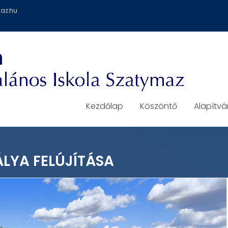
az.hu
Kezdőlap
Köszöntő
Alapítv
LYA FELÚJÍTÁSA