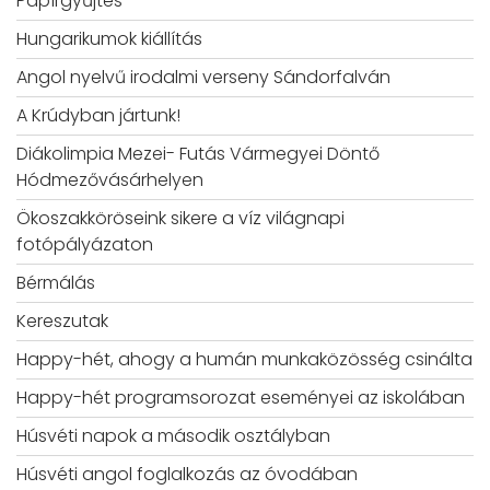
Papírgyűjtés
Hungarikumok kiállítás
Angol nyelvű irodalmi verseny Sándorfalván
A Krúdyban jártunk!
Diákolimpia Mezei- Futás Vármegyei Döntő
Hódmezővásárhelyen
Ökoszakköröseink sikere a víz világnapi
fotópályázaton
Bérmálás
Kereszutak
Happy-hét, ahogy a humán munkaközösség csinálta
Happy-hét programsorozat eseményei az iskolában
Húsvéti napok a második osztályban
Húsvéti angol foglalkozás az óvodában