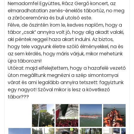
Nemadomfel Együttes, Rácz Gergő koncert, az
elmaradhatatlan zenés-éneklős tábortűz, no meg
a záróceremónia és buli utolsó este.
Félve, de őszintén írom le, kedves naplóm, hogy a
tábor „csak” annyira volt jó, hogy alig akadt valaki,
aki péntek reggel haza akart indulni. Az biztos,
hogy tele vagyunk életre szóló élményekkel, na és
az sem kérdés, hogy máris várjuk, mikor mehetünk
újra táborozni!
Utóirat: majd elfelejtettem, hogy a hazafelé vezető
úton megálltunk megnézni a szép simontornyai
várat és ami legalább annyira tetszett: fagyiztunk
egy nagyot! Szóval mikor is lesz a következő
tábor???