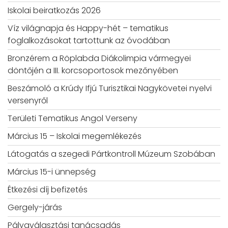
Iskolai beiratkozás 2026
Víz világnapja és Happy-hét – tematikus
foglalkozásokat tartottunk az óvodában
Bronzérem a Röplabda Diákolimpia vármegyei
döntőjén a III. korcsoportosok mezőnyében
Beszámoló a Krúdy Ifjú Turisztikai Nagykövetei nyelvi
versenyről
Területi Tematikus Angol Verseny
Március 15 – Iskolai megemlékezés
Látogatás a szegedi Pártkontroll Múzeum Szobában
Március 15-i ünnepség
Étkezési díj befizetés
Gergely-járás
Pályaválasztási tanácsadás