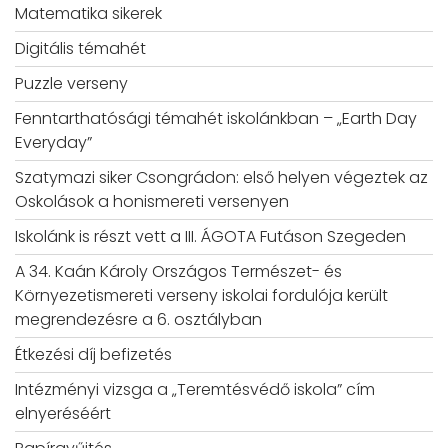
Matematika sikerek
Digitális témahét
Puzzle verseny
Fenntarthatósági témahét iskolánkban – „Earth Day
Everyday”
Szatymazi siker Csongrádon: első helyen végeztek az
Oskolások a honismereti versenyen
Iskolánk is részt vett a III. ÁGOTA Futáson Szegeden
A 34. Kaán Károly Országos Természet- és
Környezetismereti verseny iskolai fordulója került
megrendezésre a 6. osztályban
Étkezési díj befizetés
Intézményi vizsga a „Teremtésvédő iskola” cím
elnyeréséért