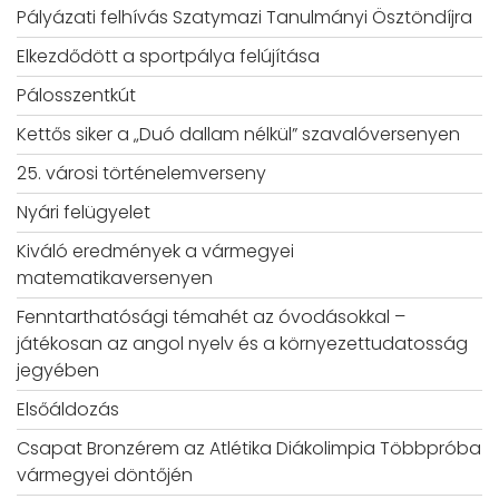
Pályázati felhívás Szatymazi Tanulmányi Ösztöndíjra
Elkezdődött a sportpálya felújítása
Pálosszentkút
Kettős siker a „Duó dallam nélkül” szavalóversenyen
25. városi történelemverseny
Nyári felügyelet
Kiváló eredmények a vármegyei
matematikaversenyen
Fenntarthatósági témahét az óvodásokkal –
játékosan az angol nyelv és a környezettudatosság
jegyében
Elsőáldozás
Csapat Bronzérem az Atlétika Diákolimpia Többpróba
vármegyei döntőjén