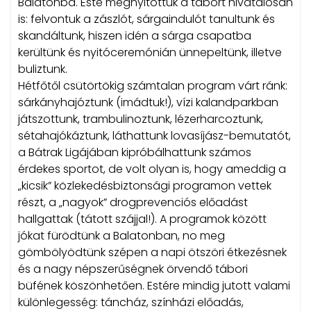
Balatonba.
Este megnyitottuk a tábort hivatalosan
is: felvontuk a zászlót, sárgaindulót tanultunk és
skandáltunk, hiszen idén a sárga csapatba
kerültünk és nyitóceremónián ünnepeltünk, illetve
buliztunk.
Hétfőtől csütörtökig számtalan program várt ránk:
sárkányhajóztunk (imádtuk!), vízi kalandparkban
játszottunk, trambulinoztunk, lézerharcoztunk,
sétahajókáztunk, láthattunk lovasíjász-bemutatót,
a Bátrak Ligájában kipróbálhattunk számos
érdekes sportot, de volt olyan is, hogy ameddig a
„kicsik” közlekedésbiztonsági programon vettek
részt, a „nagyok” drogprevenciós előadást
hallgattak (tátott szájjal!). A programok között
jókat fürödtünk a Balatonban, no meg
gömbölyödtünk szépen a napi ötszöri étkezésnek
és a nagy népszerűségnek örvendő tábori
büfének köszönhetően. Estére mindig jutott valami
különlegesség: táncház, színházi előadás,