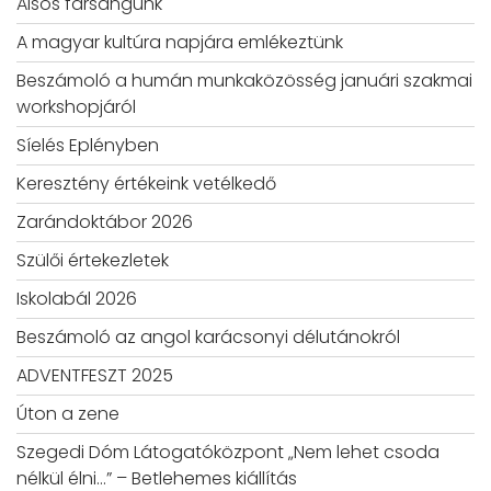
Alsós farsangunk
A magyar kultúra napjára emlékeztünk
Beszámoló a humán munkaközösség januári szakmai
workshopjáról
Síelés Eplényben
Keresztény értékeink vetélkedő
Zarándoktábor 2026
Szülői értekezletek
Iskolabál 2026
Beszámoló az angol karácsonyi délutánokról
ADVENTFESZT 2025
Úton a zene
Szegedi Dóm Látogatóközpont „Nem lehet csoda
nélkül élni…” – Betlehemes kiállítás