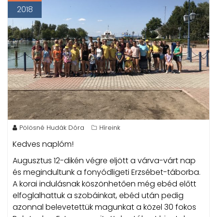
2018
Pölösné Hudák Dóra
Híreink
Kedves naplóm!
Augusztus 12-dikén végre eljött a várva-várt nap
és megindultunk a fonyódligeti Erzsébet-táborba.
A korai indulásnak köszönhetően még ebéd előtt
elfoglalhattuk a szobáinkat, ebéd után pedig
azonnal belevetettük magunkat a közel 30 fokos