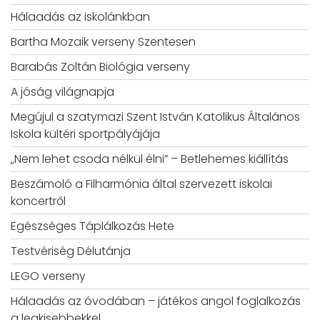
Hálaadás az iskolánkban
Bartha Mozaik verseny Szentesen
Barabás Zoltán Biológia verseny
A jóság világnapja
Megújul a szatymazi Szent István Katolikus Általános
Iskola kültéri sportpályájája
„Nem lehet csoda nélkül élni” – Betlehemes kiállítás
Beszámoló a Filharmónia által szervezett iskolai
koncertről
Egészséges Táplálkozás Hete
Testvériség Délutánja
LEGO verseny
Hálaadás az óvodában – játékos angol foglalkozás
a legkisebbekkel