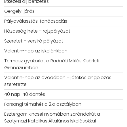
Étkezési díj befizetés
Gergely-járás
Pályaválasztási tanácsadás
Házasság hete – rajzpályázat
Szeretet – versíró pályázat
Valentin-nap az iskolánkban
Termosz gyakorlat a Radnóti Miklós Kísérleti
Gimnáziumban
Valentin-nap az óvodában – játékos angolozás
szeretettel
40 nap-40 döntés
Farsangi témahét a 2.a osztályban
Esztergom kincsei nyomában zarándokút a
Szatymazi Katolikus Általános Iskolásokkal