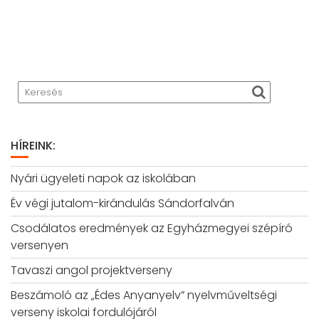
HÍREINK:
Nyári ügyeleti napok az iskolában
Év végi jutalom-kirándulás Sándorfalván
Csodálatos eredmények az Egyházmegyei szépíró
versenyen
Tavaszi angol projektverseny
Beszámoló az „Édes Anyanyelv” nyelvműveltségi
verseny iskolai fordulójáról