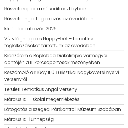
Húsvéti napok a második osztályban
Húsvéti angol foglalkozás az óvodában
Iskolai beiratkozás 2026
Víz világnapja és Happy-hét – tematikus
foglalkozásokat tartottunk az óvodában
Bronzérem a Röplabda Diákolimpia vármegyei
döntőjén a III. korcsoportosok mezőnyében
Beszámoló a Krúdy Ifjú Turisztikai Nagykövetei nyelvi
versenyről
Területi Tematikus Angol Verseny
Március 15 – Iskolai megemlékezés
Látogatás a szegedi Pártkontroll Múzeum Szobában
Március 15-i ünnepség