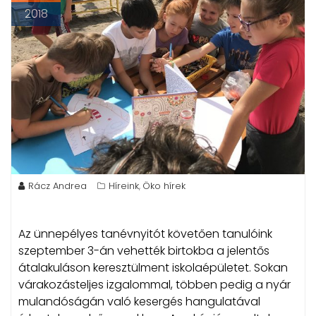
2018
Rácz Andrea
Híreink
Öko hírek
,
Az ünnepélyes tanévnyitót követően tanulóink
szeptember 3-án vehették birtokba a jelentős
átalakuláson keresztülment iskolaépületet. Sokan
várakozásteljes izgalommal, többen pedig a nyár
mulandóságán való kesergés hangulatával