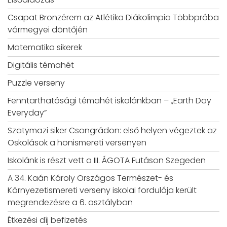
Csapat Bronzérem az Atlétika Diákolimpia Többpróba
vármegyei döntőjén
Matematika sikerek
Digitális témahét
Puzzle verseny
Fenntarthatósági témahét iskolánkban – „Earth Day
Everyday”
Szatymazi siker Csongrádon: első helyen végeztek az
Oskolások a honismereti versenyen
Iskolánk is részt vett a III. ÁGOTA Futáson Szegeden
A 34. Kaán Károly Országos Természet- és
Környezetismereti verseny iskolai fordulója került
megrendezésre a 6. osztályban
Étkezési díj befizetés