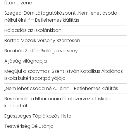
Úton a zene
Szegedi Dóm Látogatóközpont „Nem lehet csoda
nélkül élni…” – Betlehemes kiállítás
Hálaadás az iskolánkban
Bartha Mozaik verseny Szentesen
Barabás Zoltán Biológia verseny
A jóság világnapja
Megújul a szatymazi Szent István Katolikus Általános
Iskola kültéri sportpályájája
„Nem lehet csoda nélkül élni” – Betlehemes kiállítás
Beszámoló a Filharmónia által szervezett iskolai
koncertről
Egészséges Táplálkozás Hete
Testvériség Délutánja