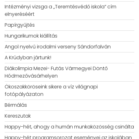
Intézményi vizsga a „Teremtésvédő iskola” cím
elnyeréséért
Papírgyűjtés
Hungarikumok kiállítás
Angol nyelvű irodalmi verseny Sándorfalván
A Krúdyban jártunk!
Diákolimpia Mezei- Futás Vármegyei Döntő
Hódmezővásárhelyen
Ökoszakköröseink sikere a víz világnapi
fotópályázaton
Bérmálás
Kereszutak
Happy-hét, ahogy a humán munkaközösség csinálta
Happy-hét programsorozat eseményei az iskolában