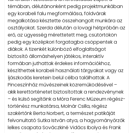
témában, délutánonként pedig projektmunkában
egy korabeli falu megformálása, földvárak
megalkotása késztette összehangolt munkára az
osztályokat. Szerda délután a lovagi hétpróbán az
erő, az ügyesség mérettetett meg, csütörtökön
pedig egy középkori forgatagba csöppentek a
diákok. A tizenkét különböző elfoglaltságot
biztosító állomáshelyen játékos, interaktív
formában juthattak érdekes információkhoz,
készíthettek korabeli használati tárgyakat vagy az
íjászkodás keretein belül célba találhattak. A
Pinceszínház művészeinek közreműködésével –
akik kerettörténetet biztosítottak a rendezvénynek
– és külső segítőink a Móra Ferenc Múzeum régész-
történész munkatársa, Molnár Csilla, régész
szakértőnk Berta Norbert, a természet patikáját
felvonultató Sutka István atya, a hagyományőrzők
lelkes csapata Sováczkiné Vidács Ibolya és Frank