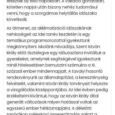
érkeztek az első napokban.
A vakáció gondtalan,
kötetlen napjai után bizony nehéz tudomásul
venni, hogy a szorgalmas helytállás időszaka
következik.
Az átmenet, az akklimatizáció időszakának
nehézségeit az idei tanév kezdetén is egy
tematikus programsorozattal igyekeztünk
megkönnyíteni. Iskolánk névadója, Szent István
király előtt tisztelegve egy időutazásra invitáltuk a
gyerekeket, amelynek segítségével igyekeztünk
minél hitelesebben bemutatni számukra a XI.
századi ember mindennapjait. A tavalyi hasonló
rendezvényünk az államalapítást, a kereszténység
felvételét, valamint István király törvényeit helyezte
a vizsgálódás középpontjába. Az idei évben pedig
érzékeltetni kívántuk, hogy az István király által
generált változások milyen hatással voltak az
egyszerű ember hétköznapjaira. A délelőtti
tanórákon széleskörű ismeretátadás zajlott a