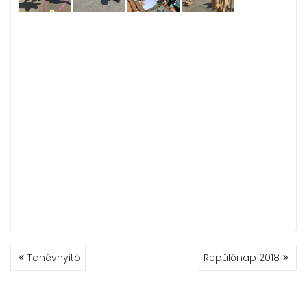
BEJEGYZÉS
Tanévnyitó
Repülőnap 2018
NAVIGÁCIÓ