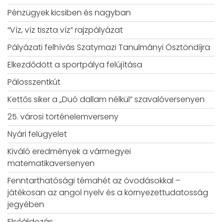
Pénzügyek kicsiben és nagyban
“Víz, víz tiszta víz” rajzpályázat
Pályázati felhívás Szatymazi Tanulmányi Ösztöndíjra
Elkezdődött a sportpálya felújítása
Pálosszentkút
Kettős siker a „Duó dallam nélkül” szavalóversenyen
25. városi történelemverseny
Nyári felügyelet
Kiváló eredmények a vármegyei
matematikaversenyen
Fenntarthatósági témahét az óvodásokkal –
játékosan az angol nyelv és a környezettudatosság
jegyében
Elsőáldozás