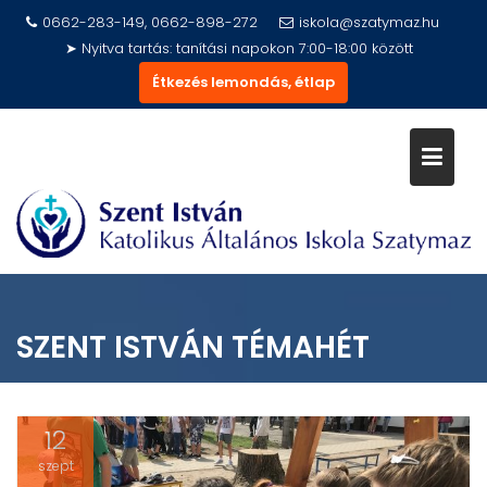
Skip
0662-283-149, 0662-898-272
iskola@szatymaz.hu
to
➤ Nyitva tartás: tanítási napokon 7:00-18:00 között
content
Étkezés lemondás, étlap
SZENT ISTVÁN TÉMAHÉT
12
szept