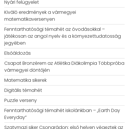
Nyári felügyelet
Kiváló eredmények a vármegyei
matematikaversenyen
Fenntarthatósági témahét az óvodásokkal –
játékosan az angol nyelv és a környezettudatosság
jegyében
Elsőáldozás
Csapat Bronzérem az Atlétika Diákolimpia Többpróba
vármegyei döntőjén
Matematika sikerek
Digitális témahét
Puzzle verseny
Fenntarthatósági témahét iskolánkban – „Earth Day
Everyday”
Szatymazi siker Csongrádon: első helyen végeztek az