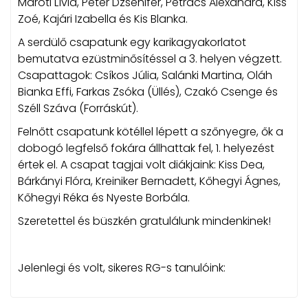
Maróti Lívia, Péter Dzsenifer, Petrács Alexandra, Kiss
Zoé, Kajári Izabella és Kis Blanka.
A serdülő csapatunk egy karikagyakorlatot
bemutatva ezüstminősítéssel a 3. helyen végzett.
Csapattagok: Csíkos Júlia, Salánki Martina, Oláh
Bianka Effi, Farkas Zsóka (Üllés), Czakó Csenge és
Széll Száva (Forráskút).
Felnőtt csapatunk kötéllel lépett a szőnyegre, ők a
dobogó legfelső fokára állhattak fel, 1. helyezést
értek el. A csapat tagjai volt diákjaink: Kiss Dea,
Bárkányi Flóra, Kreiniker Bernadett, Kőhegyi Ágnes,
Kőhegyi Réka és Nyeste Borbála.
Szeretettel és büszkén gratulálunk mindenkinek!
Jelenlegi és volt, sikeres RG-s tanulóink: