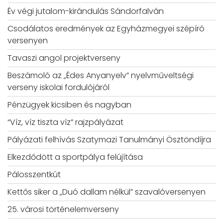
Év végi jutalom-kirándulás Sándorfalván
Csodálatos eredmények az Egyházmegyei szépíró
versenyen
Tavaszi angol projektverseny
Beszámoló az „Édes Anyanyelv” nyelvműveltségi
verseny iskolai fordulójáról
Pénzügyek kicsiben és nagyban
“Víz, víz tiszta víz” rajzpályázat
Pályázati felhívás Szatymazi Tanulmányi Ösztöndíjra
Elkezdődött a sportpálya felújítása
Pálosszentkút
Kettős siker a „Duó dallam nélkül” szavalóversenyen
25. városi történelemverseny