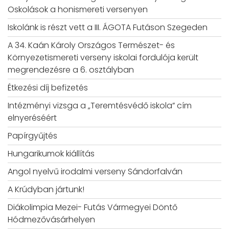
Oskolások a honismereti versenyen
Iskolánk is részt vett a III. ÁGOTA Futáson Szegeden
A 34. Kaán Károly Országos Természet- és
Környezetismereti verseny iskolai fordulója került
megrendezésre a 6. osztályban
Étkezési díj befizetés
Intézményi vizsga a „Teremtésvédő iskola” cím
elnyeréséért
Papírgyűjtés
Hungarikumok kiállítás
Angol nyelvű irodalmi verseny Sándorfalván
A Krúdyban jártunk!
Diákolimpia Mezei- Futás Vármegyei Döntő
Hódmezővásárhelyen