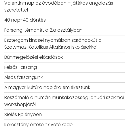
Valentin-nap az óvodában – játékos angolozás
szeretettel
40 nap-40 döntés
Farsangi témahét a 2.a osztályban
Esztergom kincsei nyomában zarándokút a
Szatymazi Katolikus Általános Iskolásokkal
Bűnmegelőzési előadások
Felsős Farsang
Alsós farsangunk
A magyar kultúra napjára emlékeztünk
Beszámoló a humán munkaközösség januári szakmai
workshopjáról
Síelés Eplényben
Keresztény értékeink vetélkedő