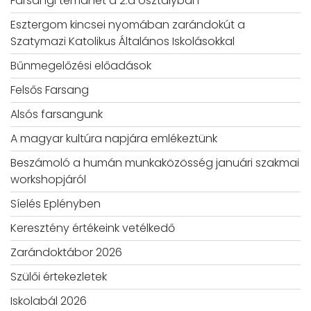
Farsangi témahét a 2.a osztályban
Esztergom kincsei nyomában zarándokút a
Szatymazi Katolikus Általános Iskolásokkal
Bűnmegelőzési előadások
Felsős Farsang
Alsós farsangunk
A magyar kultúra napjára emlékeztünk
Beszámoló a humán munkaközösség januári szakmai
workshopjáról
Síelés Eplényben
Keresztény értékeink vetélkedő
Zarándoktábor 2026
Szülői értekezletek
Iskolabál 2026