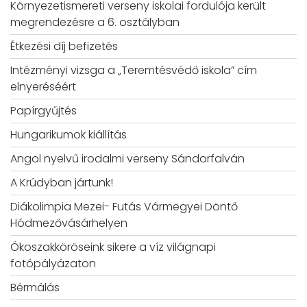
Környezetismereti verseny iskolai fordulója került
megrendezésre a 6. osztályban
Étkezési díj befizetés
Intézményi vizsga a „Teremtésvédő iskola” cím
elnyeréséért
Papírgyűjtés
Hungarikumok kiállítás
Angol nyelvű irodalmi verseny Sándorfalván
A Krúdyban jártunk!
Diákolimpia Mezei- Futás Vármegyei Döntő
Hódmezővásárhelyen
Ökoszakköröseink sikere a víz világnapi
fotópályázaton
Bérmálás