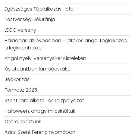
Egészséges Táplálkozás Hete
Testvériség Délutánja
LEGO verseny
Hálaadás az óvodában – játékos angol foglalkozás
a legkisebbekkel
Angol nyelvi versenysiker Kisteleken
Kis utcánkban lámpácskák…
Jégkorizás
Termosz 2025
Szent Imre alkotó- és rajzpályázat
Halloween, ahogy mi csináltuk
Ötórai teáztunk
Assisi Szent Ferenc nyomában