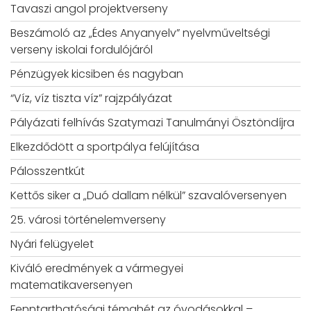
Tavaszi angol projektverseny
Beszámoló az „Édes Anyanyelv” nyelvműveltségi
verseny iskolai fordulójáról
Pénzügyek kicsiben és nagyban
“Víz, víz tiszta víz” rajzpályázat
Pályázati felhívás Szatymazi Tanulmányi Ösztöndíjra
Elkezdődött a sportpálya felújítása
Pálosszentkút
Kettős siker a „Duó dallam nélkül” szavalóversenyen
25. városi történelemverseny
Nyári felügyelet
Kiváló eredmények a vármegyei
matematikaversenyen
Fenntarthatósági témahét az óvodásokkal –