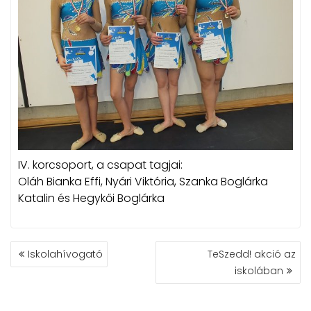
IV. korcsoport, a csapat tagjai:
Oláh Bianka Effi, Nyári Viktória, Szanka Boglárka
Katalin és Hegykői Boglárka
BEJEGYZÉS
Iskolahívogató
TeSzedd! akció az
NAVIGÁCIÓ
iskolában