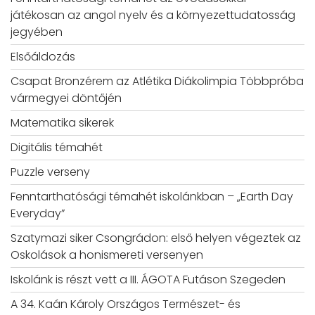
játékosan az angol nyelv és a környezettudatosság
jegyében
Elsőáldozás
Csapat Bronzérem az Atlétika Diákolimpia Többpróba
vármegyei döntőjén
Matematika sikerek
Digitális témahét
Puzzle verseny
Fenntarthatósági témahét iskolánkban – „Earth Day
Everyday”
Szatymazi siker Csongrádon: első helyen végeztek az
Oskolások a honismereti versenyen
Iskolánk is részt vett a III. ÁGOTA Futáson Szegeden
A 34. Kaán Károly Országos Természet- és