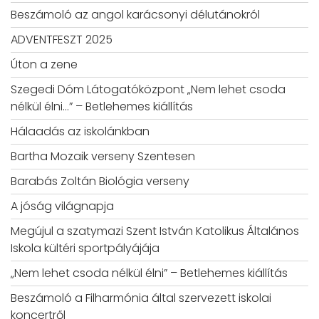
Beszámoló az angol karácsonyi délutánokról
ADVENTFESZT 2025
Úton a zene
Szegedi Dóm Látogatóközpont „Nem lehet csoda
nélkül élni…” – Betlehemes kiállítás
Hálaadás az iskolánkban
Bartha Mozaik verseny Szentesen
Barabás Zoltán Biológia verseny
A jóság világnapja
Megújul a szatymazi Szent István Katolikus Általános
Iskola kültéri sportpályájája
„Nem lehet csoda nélkül élni” – Betlehemes kiállítás
Beszámoló a Filharmónia által szervezett iskolai
koncertről