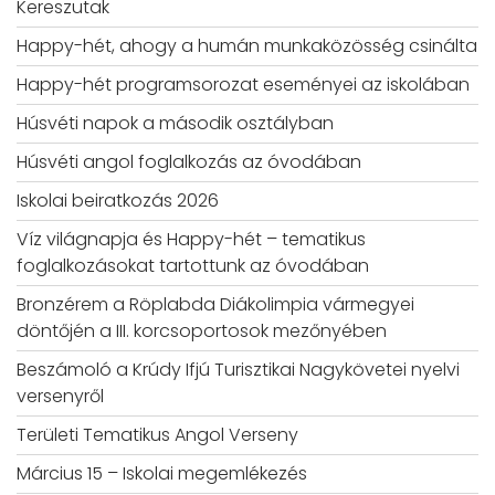
Kereszutak
Happy-hét, ahogy a humán munkaközösség csinálta
Happy-hét programsorozat eseményei az iskolában
Húsvéti napok a második osztályban
Húsvéti angol foglalkozás az óvodában
Iskolai beiratkozás 2026
Víz világnapja és Happy-hét – tematikus
foglalkozásokat tartottunk az óvodában
Bronzérem a Röplabda Diákolimpia vármegyei
döntőjén a III. korcsoportosok mezőnyében
Beszámoló a Krúdy Ifjú Turisztikai Nagykövetei nyelvi
versenyről
Területi Tematikus Angol Verseny
Március 15 – Iskolai megemlékezés