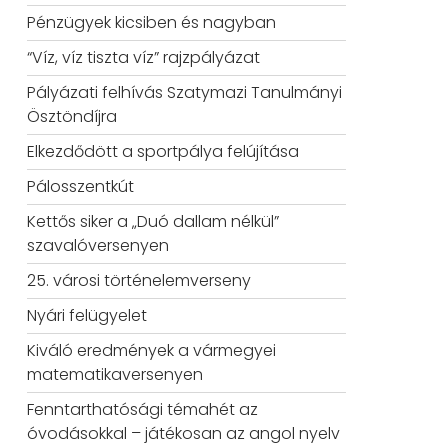
Pénzügyek kicsiben és nagyban
“Víz, víz tiszta víz” rajzpályázat
Pályázati felhívás Szatymazi Tanulmányi
Ösztöndíjra
Elkezdődött a sportpálya felújítása
Pálosszentkút
Kettős siker a „Duó dallam nélkül”
szavalóversenyen
25. városi történelemverseny
Nyári felügyelet
Kiváló eredmények a vármegyei
matematikaversenyen
Fenntarthatósági témahét az
óvodásokkal – játékosan az angol nyelv