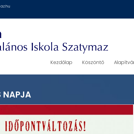
az.hu
Kezdőlap
Köszöntő
Alapítv
S NAPJA