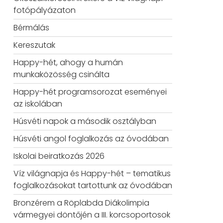
fotópályázaton
Bérmálás
Kereszutak
Happy-hét, ahogy a humán
munkaközösség csinálta
Happy-hét programsorozat eseményei
az iskolában
Húsvéti napok a második osztályban
Húsvéti angol foglalkozás az óvodában
Iskolai beiratkozás 2026
Víz világnapja és Happy-hét – tematikus
foglalkozásokat tartottunk az óvodában
Bronzérem a Röplabda Diákolimpia
vármegyei döntőjén a III. korcsoportosok