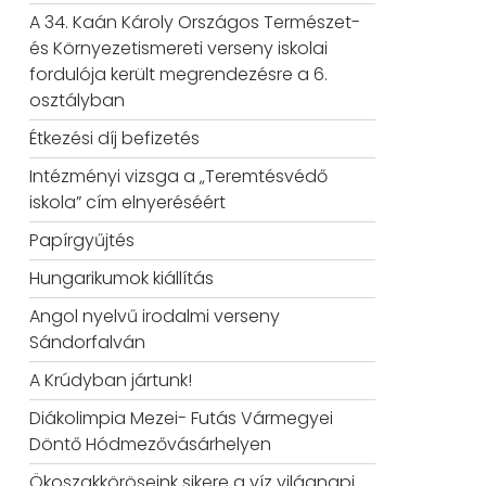
A 34. Kaán Károly Országos Természet-
és Környezetismereti verseny iskolai
fordulója került megrendezésre a 6.
osztályban
Étkezési díj befizetés
Intézményi vizsga a „Teremtésvédő
iskola” cím elnyeréséért
Papírgyűjtés
Hungarikumok kiállítás
Angol nyelvű irodalmi verseny
Sándorfalván
A Krúdyban jártunk!
Diákolimpia Mezei- Futás Vármegyei
Döntő Hódmezővásárhelyen
Ökoszakköröseink sikere a víz világnapi