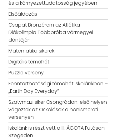
és a környezettudatosság jegyében
Elsőáldozás
Csapat Bronzérem az Atlétika
Diákolimpia Többpróba vármegyei
döntőjén
Matematika sikerek
Digitális témahét
Puzzle verseny
Fenntarthatósági témahét iskolánkban –
„Earth Day Everyday”
Szatymazi siker Csongrádon: első helyen
végeztek az Oskolások a honismereti
versenyen
Iskolánk is részt vett a III. ÁGOTA Futáson
Szegeden