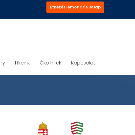
Étkezés lemondás, étlap
ány
Híreink
Öko hírek
Kapcsolat