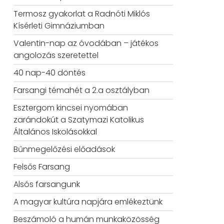
Termosz gyakorlat a Radnóti Miklós
Kísérleti Gimnáziumban
Valentin-nap az óvodában – játékos
angolozás szeretettel
40 nap-40 döntés
Farsangi témahét a 2.a osztályban
Esztergom kincsei nyomában
zarándokút a Szatymazi Katolikus
Általános Iskolásokkal
Bűnmegelőzési előadások
Felsős Farsang
Alsós farsangunk
A magyar kultúra napjára emlékeztünk
Beszámoló a humán munkaközösség