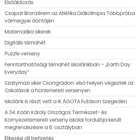
Elsőáldozás
Csapat Bronzérem az Atlétika Diákolimpia Többpróba
vármegyei döntőjén
Matematika sikerek
Digitális témahét
Puzzle verseny
Fenntarthatósági témahét iskolánkban – „Earth Day
Everyday”
Szatymazi siker Csongrádon: első helyen végeztek az
Oskolások a honismereti versenyen
Iskolánk is részt vett a III. ÁGOTA Futáson Szegeden
A 34. Kaán Károly Országos Természet- és
Környezetismereti verseny iskolai fordulója került
megrendezésre a 6. osztályban
Étkezési díj befizetés