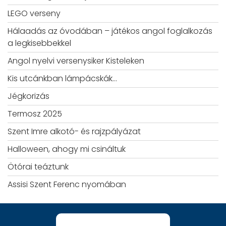
LEGO verseny
Hálaadás az óvodában – játékos angol foglalkozás
a legkisebbekkel
Angol nyelvi versenysiker Kisteleken
Kis utcánkban lámpácskák…
Jégkorizás
Termosz 2025
Szent Imre alkotó- és rajzpályázat
Halloween, ahogy mi csináltuk
Ötórai teáztunk
Assisi Szent Ferenc nyomában