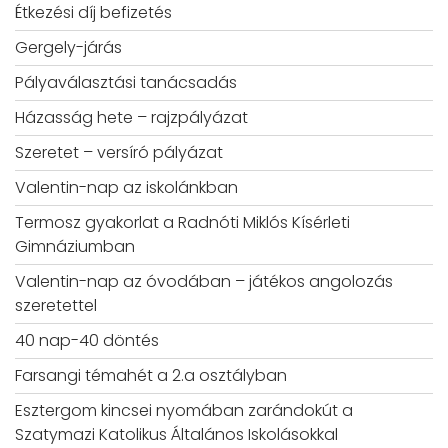
Étkezési díj befizetés
Gergely-járás
Pályaválasztási tanácsadás
Házasság hete – rajzpályázat
Szeretet – versíró pályázat
Valentin-nap az iskolánkban
Termosz gyakorlat a Radnóti Miklós Kísérleti
Gimnáziumban
Valentin-nap az óvodában – játékos angolozás
szeretettel
40 nap-40 döntés
Farsangi témahét a 2.a osztályban
Esztergom kincsei nyomában zarándokút a
Szatymazi Katolikus Általános Iskolásokkal