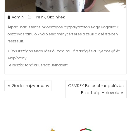
Admin
Híreink
Öko hírek
,
Árpád-házi szentjeink országos rajzpályázaton Nagy Boglárka 6.
osztályos tanuló kiváló eredményt ért el és a zsűri dicséretében
részesült.
Kiíró: Országos Mécs László Irodalmi Társaság és a Gyermekjóléti
Alapítvány
Felkészítő tanára: Berecz Bernadett
BEJEGYZÉS
Gedói rajzverseny
CSMRFK Balesetmegelőzési
NAVIGÁCIÓ
Bizottság Hírlevele