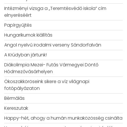
Intézményi vizsga a „Teremtésvédő iskola” cím
elnyeréséért
Papírgyűjtés
Hungarikumok kiállítás
Angol nyelvű irodalmi verseny Sándorfalván
A Krúdyban jártunk!
Diákolimpia Mezei- Futás Vármegyei Döntő
Hódmezővásárhelyen
Ökoszakköröseink sikere a víz világnapi
fotópályázaton
Bérmálás
Kereszutak
Happy-hét, ahogy a humán munkaközösség csinálta