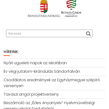
HÍREINK:
Nyári ügyeleti napok az iskolában
Év végi jutalom-kirándulás Sándorfalván
Csodálatos eredmények az Egyházmegyei szépíró
versenyen
Tavaszi angol projektverseny
Beszámoló az „Édes Anyanyelv” nyelvműveltségi
verseny iskolai fordulójáról