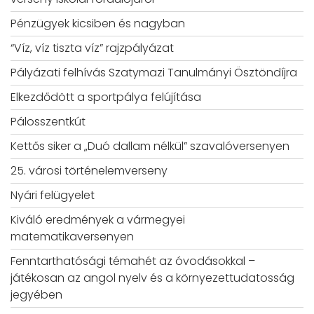
Pénzügyek kicsiben és nagyban
“Víz, víz tiszta víz” rajzpályázat
Pályázati felhívás Szatymazi Tanulmányi Ösztöndíjra
Elkezdődött a sportpálya felújítása
Pálosszentkút
Kettős siker a „Duó dallam nélkül” szavalóversenyen
25. városi történelemverseny
Nyári felügyelet
Kiváló eredmények a vármegyei
matematikaversenyen
Fenntarthatósági témahét az óvodásokkal –
játékosan az angol nyelv és a környezettudatosság
jegyében