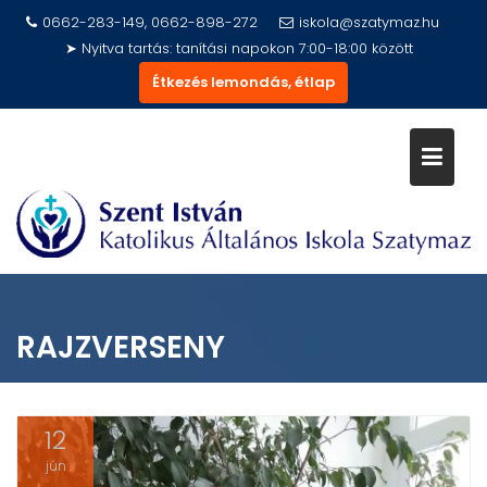
Skip
0662-283-149, 0662-898-272
iskola@szatymaz.hu
to
➤ Nyitva tartás: tanítási napokon 7:00-18:00 között
content
Étkezés lemondás, étlap
RAJZVERSENY
12
jún