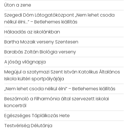
Úton a zene
Szegedi Dóm Látogatóközpont „Nem lehet csoda
nélkül élni…” – Betlehemes kiállítás
Hálaadás az iskolánkban
Bartha Mozaik verseny Szentesen
Barabás Zoltán Biológia verseny
A jóság világnapja
Megújul a szatymazi Szent István Katolikus Általános
Iskola kültéri sportpályájája
„Nem lehet csoda nélkül élni” – Betlehemes kiállítás
Beszámoló a Filharmónia által szervezett iskolai
koncertről
Egészséges Táplálkozás Hete
Testvériség Délutánja