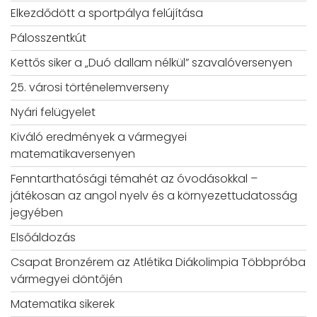
Elkezdődött a sportpálya felújítása
Pálosszentkút
Kettős siker a „Duó dallam nélkül” szavalóversenyen
25. városi történelemverseny
Nyári felügyelet
Kiváló eredmények a vármegyei
matematikaversenyen
Fenntarthatósági témahét az óvodásokkal –
játékosan az angol nyelv és a környezettudatosság
jegyében
Elsőáldozás
Csapat Bronzérem az Atlétika Diákolimpia Többpróba
vármegyei döntőjén
Matematika sikerek