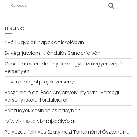
HÍREINK:
Nyári ügyeleti napok az iskolában
Év végi jutalom-kirándulás Sándorfalván
Csodálatos eredmények az Egyházmegyei szépíró
versenyen
Tavaszi angol projektverseny
Beszámoló az „Édes Anyanyelv” nyelvműveltségi
verseny iskolai fordulójáról
Pénzügyek kicsiben és nagyban
“Víz, víz tiszta víz” rajzpályázat
Pályázati felhívás Szatymazi Tanulmányi Ösztöndíjra