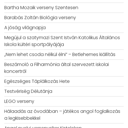
Bartha Mozaik verseny Szentesen
Barabás Zoltán Biológia verseny
A jóság világnapja
Megújul a szatymazi Szent István Katolikus Általános
Iskola kültéri sportpályájája
„Nem lehet csoda nélkül élni” – Betlehemes kiállítás
Beszámoló a Filharmónia által szervezett iskolai
koncertről
Egészséges Táplálkozás Hete
Testvériség Délutánja
LEGO verseny
Hálaadás az óvodában – játékos angol foglalkozás
a legkisebbekkel