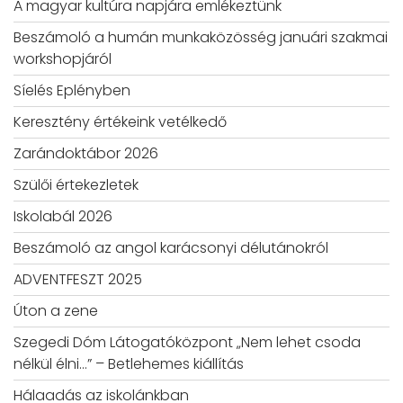
A magyar kultúra napjára emlékeztünk
Beszámoló a humán munkaközösség januári szakmai
workshopjáról
Síelés Eplényben
Keresztény értékeink vetélkedő
Zarándoktábor 2026
Szülői értekezletek
Iskolabál 2026
Beszámoló az angol karácsonyi délutánokról
ADVENTFESZT 2025
Úton a zene
Szegedi Dóm Látogatóközpont „Nem lehet csoda
nélkül élni…” – Betlehemes kiállítás
Hálaadás az iskolánkban