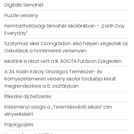
Digitális témahét
Puzzle verseny
Fenntarthatósági témahét iskolánkban – „Earth Day
Everyday”
Szatymazi siker Csongrádon: első helyen végeztek az
Oskolások a honismereti versenyen
Iskolánk is részt vett a III. ÁGOTA Futáson Szegeden
A 34. Kaán Károly Országos Természet- és
Környezetismereti verseny iskolai fordulója került
megrendezésre a 6. osztályban
Étkezési díj befizetés
Intézményi vizsga a „Teremtésvédő iskola” cím
elnyeréséért
Papírgyűjtés