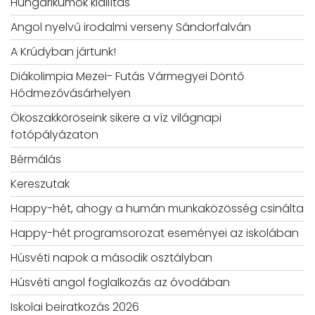
Hungarikumok kiállítás
Angol nyelvű irodalmi verseny Sándorfalván
A Krúdyban jártunk!
Diákolimpia Mezei- Futás Vármegyei Döntő
Hódmezővásárhelyen
Ökoszakköröseink sikere a víz világnapi
fotópályázaton
Bérmálás
Kereszutak
Happy-hét, ahogy a humán munkaközösség csinálta
Happy-hét programsorozat eseményei az iskolában
Húsvéti napok a második osztályban
Húsvéti angol foglalkozás az óvodában
Iskolai beiratkozás 2026