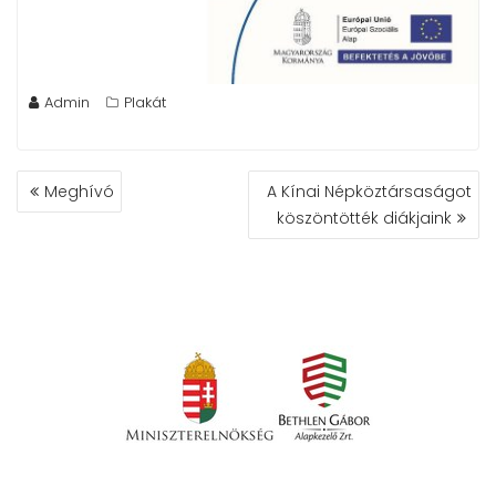
Admin
Plakát
BEJEGYZÉS
Meghívó
A Kínai Népköztársaságot
NAVIGÁCIÓ
köszöntötték diákjaink