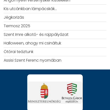
Angol nyelvi versenysiker Kisteleken
Kis utcánkban lámpácskák…
Jégkorizás
Termosz 2025
Szent Imre alkotó- és rajzpályázat
Halloween, ahogy mi csináltuk
Ötórai teáztunk
Assisi Szent Ferenc nyomában