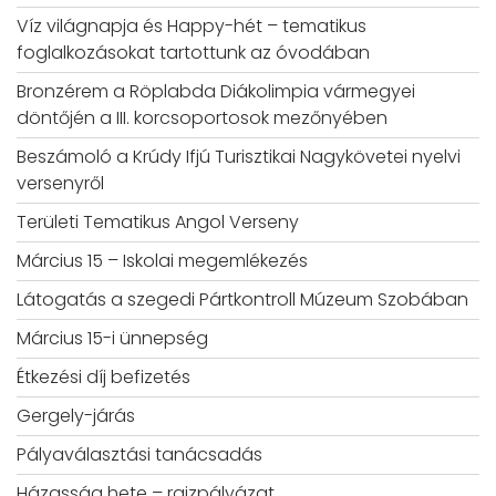
Víz világnapja és Happy-hét – tematikus
foglalkozásokat tartottunk az óvodában
Bronzérem a Röplabda Diákolimpia vármegyei
döntőjén a III. korcsoportosok mezőnyében
Beszámoló a Krúdy Ifjú Turisztikai Nagykövetei nyelvi
versenyről
Területi Tematikus Angol Verseny
Március 15 – Iskolai megemlékezés
Látogatás a szegedi Pártkontroll Múzeum Szobában
Március 15-i ünnepség
Étkezési díj befizetés
Gergely-járás
Pályaválasztási tanácsadás
Házasság hete – rajzpályázat