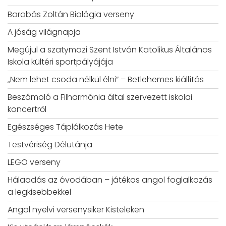
Barabás Zoltán Biológia verseny
A jóság világnapja
Megújul a szatymazi Szent István Katolikus Általános
Iskola kültéri sportpályájája
„Nem lehet csoda nélkül élni” – Betlehemes kiállítás
Beszámoló a Filharmónia által szervezett iskolai
koncertről
Egészséges Táplálkozás Hete
Testvériség Délutánja
LEGO verseny
Hálaadás az óvodában – játékos angol foglalkozás
a legkisebbekkel
Angol nyelvi versenysiker Kisteleken