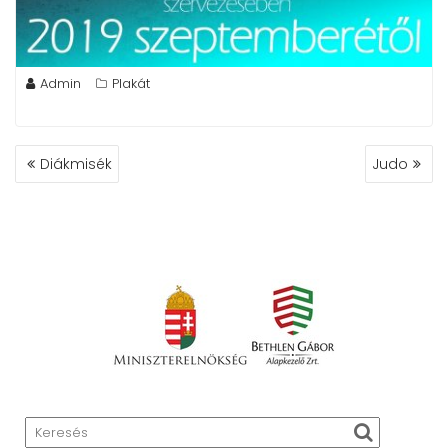
Admin
Plakát
BEJEGYZÉS
Diákmisék
Judo
NAVIGÁCIÓ