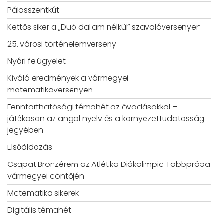
Pálosszentkút
Kettős siker a „Duó dallam nélkül” szavalóversenyen
25. városi történelemverseny
Nyári felügyelet
Kiváló eredmények a vármegyei
matematikaversenyen
Fenntarthatósági témahét az óvodásokkal –
játékosan az angol nyelv és a környezettudatosság
jegyében
Elsőáldozás
Csapat Bronzérem az Atlétika Diákolimpia Többpróba
vármegyei döntőjén
Matematika sikerek
Digitális témahét