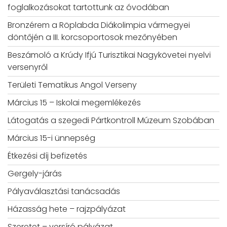
foglalkozásokat tartottunk az óvodában
Bronzérem a Röplabda Diákolimpia vármegyei
döntőjén a III. korcsoportosok mezőnyében
Beszámoló a Krúdy Ifjú Turisztikai Nagykövetei nyelvi
versenyről
Területi Tematikus Angol Verseny
Március 15 – Iskolai megemlékezés
Látogatás a szegedi Pártkontroll Múzeum Szobában
Március 15-i ünnepség
Étkezési díj befizetés
Gergely-járás
Pályaválasztási tanácsadás
Házasság hete – rajzpályázat
Szeretet – versíró pályázat