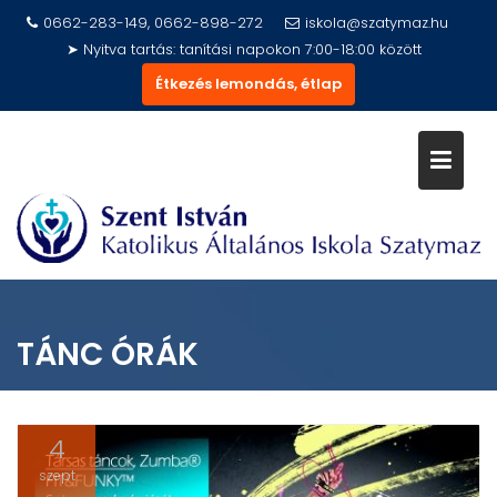
Skip
0662-283-149, 0662-898-272
iskola@szatymaz.hu
to
➤ Nyitva tartás: tanítási napokon 7:00-18:00 között
content
Étkezés lemondás, étlap
TÁNC ÓRÁK
4
szept