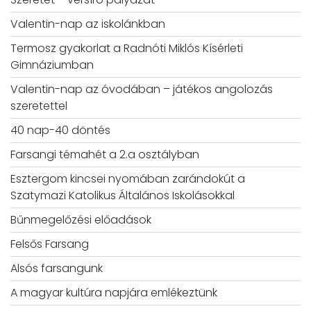
Valentin-nap az iskolánkban
Termosz gyakorlat a Radnóti Miklós Kísérleti
Gimnáziumban
Valentin-nap az óvodában – játékos angolozás
szeretettel
40 nap-40 döntés
Farsangi témahét a 2.a osztályban
Esztergom kincsei nyomában zarándokút a
Szatymazi Katolikus Általános Iskolásokkal
Bűnmegelőzési előadások
Felsős Farsang
Alsós farsangunk
A magyar kultúra napjára emlékeztünk