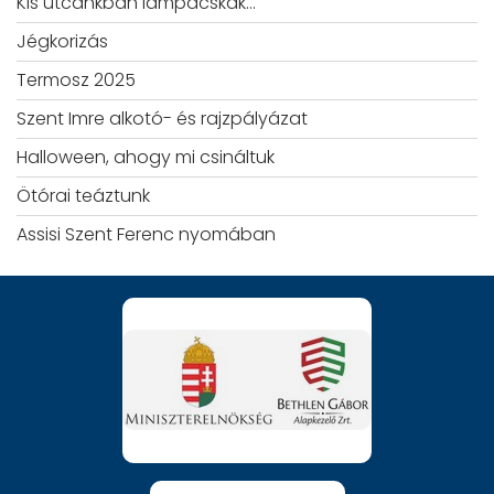
Kis utcánkban lámpácskák…
Jégkorizás
Termosz 2025
Szent Imre alkotó- és rajzpályázat
Halloween, ahogy mi csináltuk
Ötórai teáztunk
Assisi Szent Ferenc nyomában