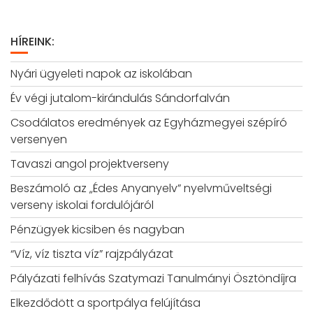
HÍREINK:
Nyári ügyeleti napok az iskolában
Év végi jutalom-kirándulás Sándorfalván
Csodálatos eredmények az Egyházmegyei szépíró
versenyen
Tavaszi angol projektverseny
Beszámoló az „Édes Anyanyelv” nyelvműveltségi
verseny iskolai fordulójáról
Pénzügyek kicsiben és nagyban
“Víz, víz tiszta víz” rajzpályázat
Pályázati felhívás Szatymazi Tanulmányi Ösztöndíjra
Elkezdődött a sportpálya felújítása