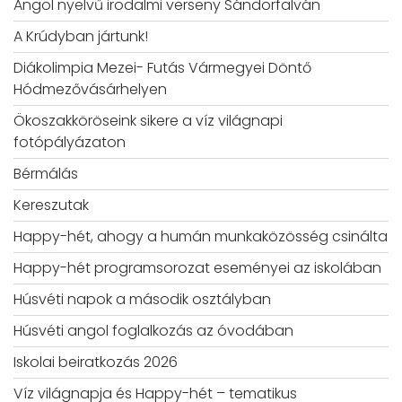
Angol nyelvű irodalmi verseny Sándorfalván
A Krúdyban jártunk!
Diákolimpia Mezei- Futás Vármegyei Döntő
Hódmezővásárhelyen
Ökoszakköröseink sikere a víz világnapi
fotópályázaton
Bérmálás
Kereszutak
Happy-hét, ahogy a humán munkaközösség csinálta
Happy-hét programsorozat eseményei az iskolában
Húsvéti napok a második osztályban
Húsvéti angol foglalkozás az óvodában
Iskolai beiratkozás 2026
Víz világnapja és Happy-hét – tematikus