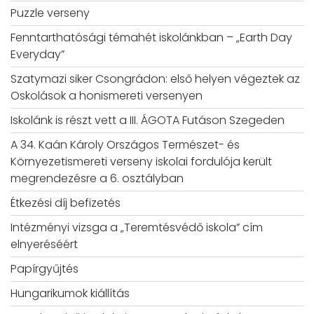
Puzzle verseny
Fenntarthatósági témahét iskolánkban – „Earth Day
Everyday”
Szatymazi siker Csongrádon: első helyen végeztek az
Oskolások a honismereti versenyen
Iskolánk is részt vett a III. ÁGOTA Futáson Szegeden
A 34. Kaán Károly Országos Természet- és
Környezetismereti verseny iskolai fordulója került
megrendezésre a 6. osztályban
Étkezési díj befizetés
Intézményi vizsga a „Teremtésvédő iskola” cím
elnyeréséért
Papírgyűjtés
Hungarikumok kiállítás