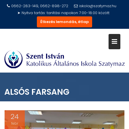
Skip
0662-283-149, 0662-898-272
iskola@szatymaz.hu
to
➤ Nyitva tartás: tanítási napokon 7:00-18:00 között
content
Étkezés lemondás, étlap
ALSÓS FARSANG
24
febr