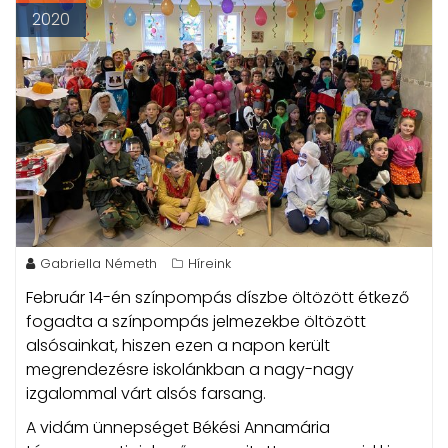
2020
Gabriella Németh
Híreink
Február 14-én színpompás díszbe öltözött étkező
fogadta a színpompás jelmezekbe öltözött
alsósainkat, hiszen ezen a napon került
megrendezésre iskolánkban a nagy-nagy
izgalommal várt alsós farsang.
A vidám ünnepséget Békési Annamária