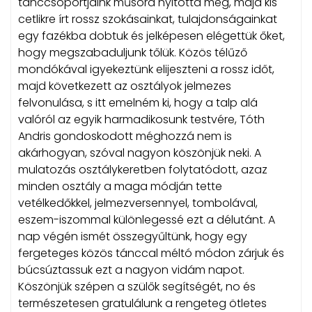
tánccsoportjaink műsora nyitotta meg, majd kis
cetlikre írt rossz szokásainkat, tulajdonságainkat
egy fazékba dobtuk és jelképesen elégettük őket,
hogy megszabaduljunk tőlük. Közös télűző
mondókával igyekeztünk elijeszteni a rossz időt,
majd következett az osztályok jelmezes
felvonulása, s itt emelném ki, hogy a talp alá
valóról az egyik harmadikosunk testvére, Tóth
Andris gondoskodott méghozzá nem is
akárhogyan, szóval nagyon köszönjük neki. A
mulatozás osztálykeretben folytatódott, azaz
minden osztály a maga módján tette
vetélkedőkkel, jelmezversennyel, tombolával,
eszem-iszommal különlegessé ezt a délutánt. A
nap végén ismét összegyűltünk, hogy egy
fergeteges közös tánccal méltó módon zárjuk és
búcsúztassuk ezt a nagyon vidám napot.
Köszönjük szépen a szülők segítségét, no és
természetesen gratulálunk a rengeteg ötletes