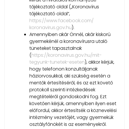
tájékoztató oldal („Koronavírus
tájékoztató oldal”,
https://www.facebook.com/
koronavirus.gov.hu
).
Amennyiben akár Önnél, akár kiskorú
gyermekénél a koronavírusra utaló
tüneteket tapasztalnak
(
https://koronavirus.gov.hu/
mit-
tegyunk-tunetek-eseten
), akkor kérjük,
hogy telefonon konzultáljanak
háziorvosukkal, aki szükség esetén a
mentők értesítéséről, és az ezt követő
protokoll szerinti intézkedések
megtételéről gondoskodni fog. Ezt
követően kérjük, amennyiben ilyen eset
előfordul, akkor értesítsék a köznevelési
intézmény vezetőjét, vagy gyermekük
osztályfőnökét is az eseményekről.