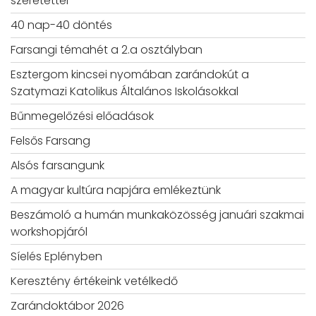
szeretettel
40 nap-40 döntés
Farsangi témahét a 2.a osztályban
Esztergom kincsei nyomában zarándokút a
Szatymazi Katolikus Általános Iskolásokkal
Bűnmegelőzési előadások
Felsős Farsang
Alsós farsangunk
A magyar kultúra napjára emlékeztünk
Beszámoló a humán munkaközösség januári szakmai
workshopjáról
Síelés Eplényben
Keresztény értékeink vetélkedő
Zarándoktábor 2026