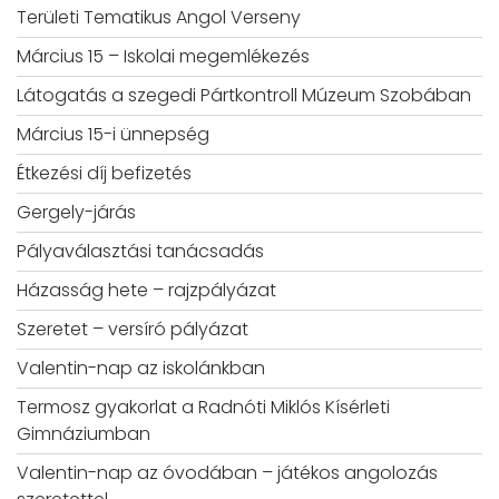
Területi Tematikus Angol Verseny
Március 15 – Iskolai megemlékezés
Látogatás a szegedi Pártkontroll Múzeum Szobában
Március 15-i ünnepség
Étkezési díj befizetés
Gergely-járás
Pályaválasztási tanácsadás
Házasság hete – rajzpályázat
Szeretet – versíró pályázat
Valentin-nap az iskolánkban
Termosz gyakorlat a Radnóti Miklós Kísérleti
Gimnáziumban
Valentin-nap az óvodában – játékos angolozás