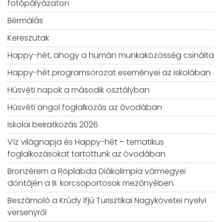
fotópályázaton
Bérmálás
Kereszutak
Happy-hét, ahogy a humán munkaközösség csinálta
Happy-hét programsorozat eseményei az iskolában
Húsvéti napok a második osztályban
Húsvéti angol foglalkozás az óvodában
Iskolai beiratkozás 2026
Víz világnapja és Happy-hét – tematikus
foglalkozásokat tartottunk az óvodában
Bronzérem a Röplabda Diákolimpia vármegyei
döntőjén a III. korcsoportosok mezőnyében
Beszámoló a Krúdy Ifjú Turisztikai Nagykövetei nyelvi
versenyről