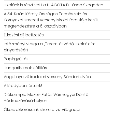
Iskolánk is részt vett a III. ÁGOTA Futáson Szegeden
A 34. Kaán Károly Országos Természet- és
Környezetismereti verseny iskolai fordulója került
megrendezésre a 6. osztályban
Étkezési díj befizetés
Intézményi vizsga a „Teremtésvédő iskola” cím
elnyeréséért
Papírgyűjtés
Hungarikumok kiállítás
Angol nyelvű irodalmi verseny Sándorfalván
A Krúdyban jártunk!
Diákolimpia Mezei- Futás Vármegyei Döntő
Hódmezővásárhelyen
Ökoszakköröseink sikere a víz világnapi