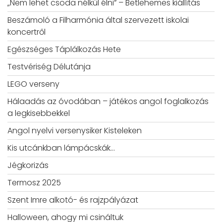
„Nem lehet csoda nélkül élni” – Betlehemes kiállítás
Beszámoló a Filharmónia által szervezett iskolai
koncertről
Egészséges Táplálkozás Hete
Testvériség Délutánja
LEGO verseny
Hálaadás az óvodában – játékos angol foglalkozás
a legkisebbekkel
Angol nyelvi versenysiker Kisteleken
Kis utcánkban lámpácskák…
Jégkorizás
Termosz 2025
Szent Imre alkotó- és rajzpályázat
Halloween, ahogy mi csináltuk