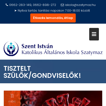
Skip
0662-283-149, 0662-898-272
iskola@szatymaz.hu
to
➤ Nyitva tartás: tanítási napokon 7:00-18:00 között
content
Étkezés lemondás, étlap
TISZTELT
SZÜLŐK/GONDVISELŐK!
11
márc