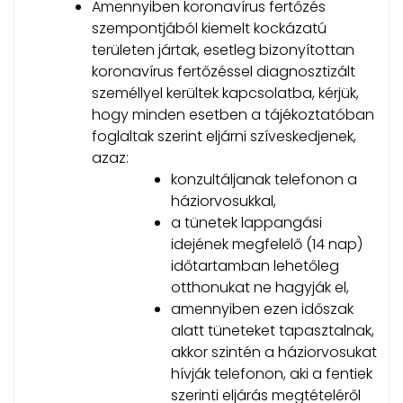
Amennyiben koronavírus fertőzés
szempontjából kiemelt kockázatú
területen jártak, esetleg bizonyítottan
koronavírus fertőzéssel diagnosztizált
személlyel kerültek kapcsolatba, kérjük,
hogy minden esetben a tájékoztatóban
foglaltak szerint eljárni szíveskedjenek,
azaz:
konzultáljanak telefonon a
háziorvosukkal,
a tünetek lappangási
idejének megfelelő (14 nap)
időtartamban lehetőleg
otthonukat ne hagyják el,
amennyiben ezen időszak
alatt tüneteket tapasztalnak,
akkor szintén a háziorvosukat
hívják telefonon, aki a fentiek
szerinti eljárás megtételéről