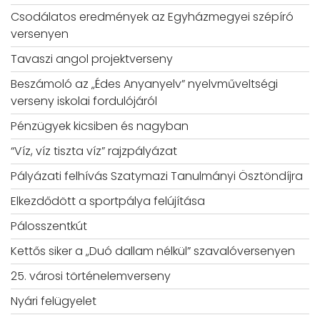
Csodálatos eredmények az Egyházmegyei szépíró
versenyen
Tavaszi angol projektverseny
Beszámoló az „Édes Anyanyelv” nyelvműveltségi
verseny iskolai fordulójáról
Pénzügyek kicsiben és nagyban
“Víz, víz tiszta víz” rajzpályázat
Pályázati felhívás Szatymazi Tanulmányi Ösztöndíjra
Elkezdődött a sportpálya felújítása
Pálosszentkút
Kettős siker a „Duó dallam nélkül” szavalóversenyen
25. városi történelemverseny
Nyári felügyelet