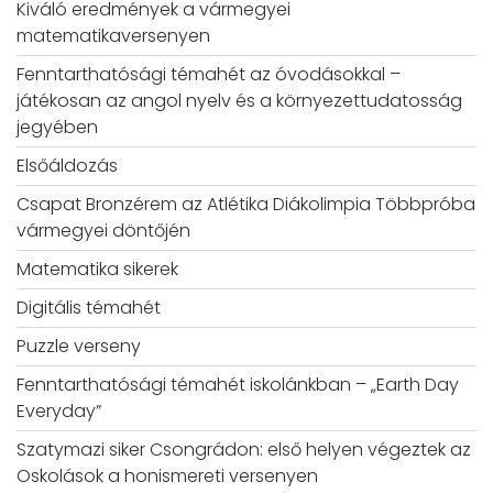
Kiváló eredmények a vármegyei
matematikaversenyen
Fenntarthatósági témahét az óvodásokkal –
játékosan az angol nyelv és a környezettudatosság
jegyében
Elsőáldozás
Csapat Bronzérem az Atlétika Diákolimpia Többpróba
vármegyei döntőjén
Matematika sikerek
Digitális témahét
Puzzle verseny
Fenntarthatósági témahét iskolánkban – „Earth Day
Everyday”
Szatymazi siker Csongrádon: első helyen végeztek az
Oskolások a honismereti versenyen