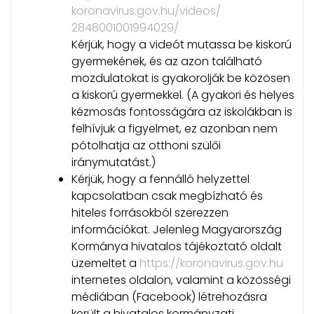
koronavirus.gov.hu/videos/
2848001001994029/
Kérjük, hogy a videót mutassa be kiskorú
gyermekének, és az azon található
mozdulatokat is gyakorolják be közösen
a kiskorú gyermekkel. (A gyakori és helyes
kézmosás fontosságára az iskolákban is
felhívjuk a figyelmet, ez azonban nem
pótolhatja az otthoni szülői
iránymutatást.)
Kérjük, hogy a fennálló helyzettel
kapcsolatban csak megbízható és
hiteles forrásokból szerezzen
információkat. Jelenleg Magyarország
Kormánya hivatalos tájékoztató oldalt
üzemeltet a
https://koronavirus.gov.hu
internetes oldalon, valamint a közösségi
médiában (Facebook) létrehozásra
került a hivatalos kormányzati