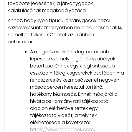
továbbterjedésének, a járványgócok
kialakulásának megakadályozása.
Ahhoz, hogy ilyen típusú járványgócok hazai
köznevelési intézményekben ne alakulhassanak ki,
kiemelten felkérjük Önöket az alábbiak
betartására:
A megelőzés első és legfontosabb
lépése a személyi higiénés szabályok
betartása. Ennek egyik legfontosabb
eszköze – főleg kisgyerekek esetében – a
rendszeres és kézmosószerrel negyven
másodpercen keresztül történő,
hatékony kézmosás. Ennek módjáról a
hivatalos kormányzati tájékoztató
oldalon elérhetővé tettek egy
tájékoztató videót, amelynek
elérhetősége a következő:
https://www.facebook.com/