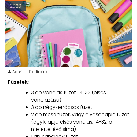
2020
Admin
Híreink
Füzetek
:
3 db vonalas füzet 14-32 (elsős
vonalazású)
3 db négyzetrácsos füzet
2 db mese füzet, vagy olvasónapló füzet
(egyik lapja elsős vonalas, 14-32, a
mellette lévő sima)
1 db hangjegy füzet