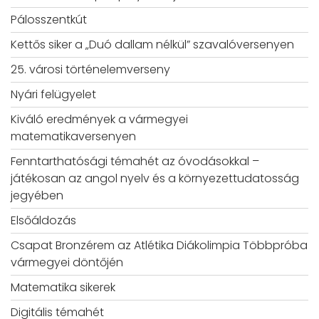
Pálosszentkút
Kettős siker a „Duó dallam nélkül” szavalóversenyen
25. városi történelemverseny
Nyári felügyelet
Kiváló eredmények a vármegyei
matematikaversenyen
Fenntarthatósági témahét az óvodásokkal –
játékosan az angol nyelv és a környezettudatosság
jegyében
Elsőáldozás
Csapat Bronzérem az Atlétika Diákolimpia Többpróba
vármegyei döntőjén
Matematika sikerek
Digitális témahét