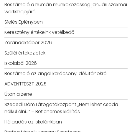
Beszámoló a humán munkaközösség januári szakmai
workshopjáról
Síelés Eplényben
Keresztény értékeink vetélkedő
Zarándoktábor 2026
Szülői értekezletek
Iskolabál 2026
Beszámoló az angol karácsonyi délutánokról
ADVENTFESZT 2025
Úton a zene
Szegedi Dóm Látogatóközpont „Nem lehet csoda
nélkül élni…” – Betlehemes kiállítás
Hálaadás az iskolánkban