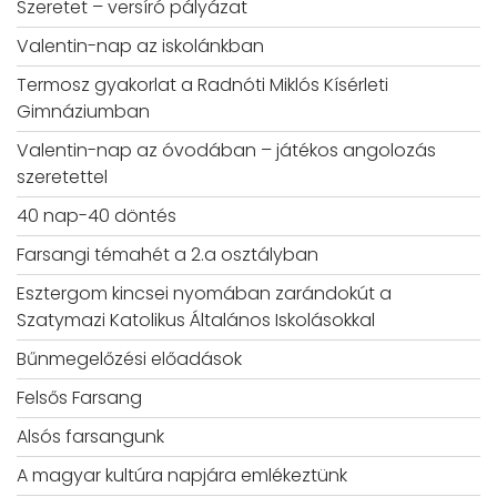
Szeretet – versíró pályázat
Valentin-nap az iskolánkban
Termosz gyakorlat a Radnóti Miklós Kísérleti
Gimnáziumban
Valentin-nap az óvodában – játékos angolozás
szeretettel
40 nap-40 döntés
Farsangi témahét a 2.a osztályban
Esztergom kincsei nyomában zarándokút a
Szatymazi Katolikus Általános Iskolásokkal
Bűnmegelőzési előadások
Felsős Farsang
Alsós farsangunk
A magyar kultúra napjára emlékeztünk