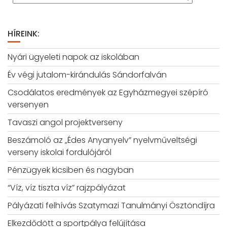
HÍREINK:
Nyári ügyeleti napok az iskolában
Év végi jutalom-kirándulás Sándorfalván
Csodálatos eredmények az Egyházmegyei szépíró
versenyen
Tavaszi angol projektverseny
Beszámoló az „Édes Anyanyelv” nyelvműveltségi
verseny iskolai fordulójáról
Pénzügyek kicsiben és nagyban
“Víz, víz tiszta víz” rajzpályázat
Pályázati felhívás Szatymazi Tanulmányi Ösztöndíjra
Elkezdődött a sportpálya felújítása