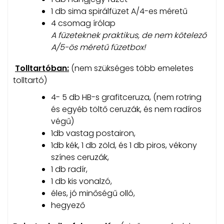
1 db sima spirálfüzet A/4-es méretű
4 csomag írólap
A füzeteknek praktikus, de nem kötelező
A/5-ös méretű füzetbox!
Tolltartóban
:
(nem szükséges több emeletes
tolltartó)
4- 5 db HB-s grafitceruza, (nem rotring
és egyéb töltő ceruzák, és nem radíros
végű)
1db vastag postairon,
1db kék, 1 db zöld, és 1 db piros, vékony
színes ceruzák,
1 db radír,
1 db kis vonalzó,
éles, jó minőségű olló,
hegyező