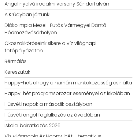
Angol nyelvű irodalmi verseny Sándorfalván
A Krúdyban jártunk!
Diákolimpia Mezei- Futás Vármegyei Döntő
Hódmezővásárhelyen
Ökoszakköröseink sikere a víz világnapi
fotópályázaton
Bérmálás
Kereszutak
Happy-hét, ahogy a humán munkaközösség csinálta
Happy-hét programsorozat eseményei az iskolában
Húsvéti napok a második osztályban
Húsvéti angol foglalkozás az óvodában
Iskolai beiratkozás 2026
Víz világnapja és Happy-hét – tematikus