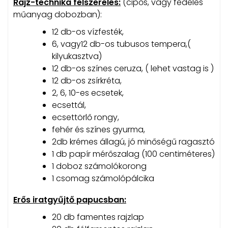
Rajz-technika felszerelés:
(cipős, vagy fedeles
műanyag dobozban):
12 db-os vízfesték,
6, vagy12 db-os tubusos tempera,(
kilyukasztva)
12 db-os színes ceruza, ( lehet vastag is )
12 db-os zsírkréta,
2, 6, 10-es ecsetek,
ecsettál,
ecsettörlő rongy,
fehér és színes gyurma,
2db krémes állagú, jó minőségű ragasztó
1 db papír mérőszalag (100 centiméteres)
1 doboz számolókorong
1 csomag számolópálcika
Erős iratgyűjtő papucsban:
20 db famentes rajzlap