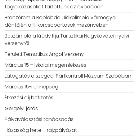
foglalkozásokat tartottunk az óvodában
Bronzérem a Röplabda Diákolimpia vármegyei
döntőjén a III. korcsoportosok mezőnyében
Beszámoló a Krúdy Ifjú Turisztikai Nagykövetei nyelvi
versenyről
Területi Tematikus Angol Verseny
Március 15 – Iskolai megemlékezés
Látogatás a szegedi Pártkontroll Múzeum Szobában
Március 15-i ünnepség
Étkezési díj befizetés
Gergely-járás
Pályaválasztási tanácsadás
Házasság hete – rajzpályázat