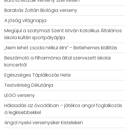
Bartha Mozaik verseny Szentesen
Barabás Zoltán Biológia verseny
A jóság világnapja
Megújul a szatymazi Szent István Katolikus Általános
Iskola kültéri sportpályájája
„Nem lehet csoda nélkül élni” – Betlehemes kiállítás
Beszámoló a Filharmónia által szervezett iskolai
koncertről
Egészséges Táplálkozás Hete
Testvériség Délutánja
LEGO verseny
Hálaadás az óvodában – játékos angol foglalkozás
a legkisebbekkel
Angol nyelvi versenysiker Kisteleken