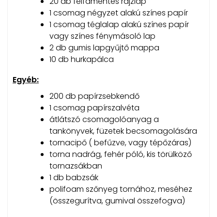
20 db félfamentes rajzlap
1 csomag négyzet alakú színes papír
1 csomag téglalap alakú színes papír
vagy színes fénymásoló lap
2 db gumis lapgyűjtő mappa
10 db hurkapálca
Egyéb:
200 db papírzsebkendő
1 csomag papírszalvéta
átlátszó csomagolóanyag a
tankönyvek, füzetek becsomagolására
tornacipő ( befűzve, vagy tépőzáras)
torna nadrág, fehér póló, kis törülköző
tornazsákban
1 db babzsák
polifoam szőnyeg tornához, meséhez
(összegurítva, gumival összefogva)