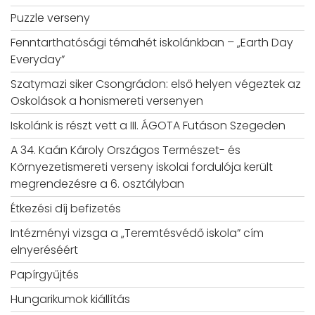
Puzzle verseny
Fenntarthatósági témahét iskolánkban – „Earth Day
Everyday”
Szatymazi siker Csongrádon: első helyen végeztek az
Oskolások a honismereti versenyen
Iskolánk is részt vett a III. ÁGOTA Futáson Szegeden
A 34. Kaán Károly Országos Természet- és
Környezetismereti verseny iskolai fordulója került
megrendezésre a 6. osztályban
Étkezési díj befizetés
Intézményi vizsga a „Teremtésvédő iskola” cím
elnyeréséért
Papírgyűjtés
Hungarikumok kiállítás