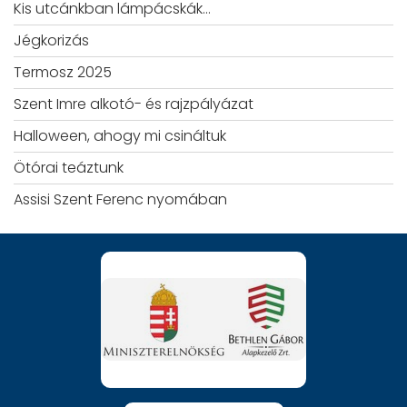
Kis utcánkban lámpácskák…
Jégkorizás
Termosz 2025
Szent Imre alkotó- és rajzpályázat
Halloween, ahogy mi csináltuk
Ötórai teáztunk
Assisi Szent Ferenc nyomában