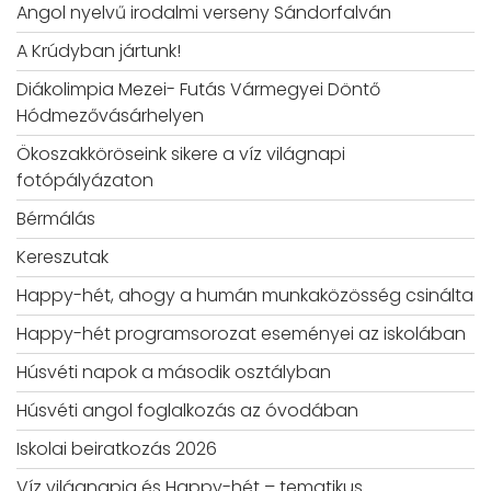
Angol nyelvű irodalmi verseny Sándorfalván
A Krúdyban jártunk!
Diákolimpia Mezei- Futás Vármegyei Döntő
Hódmezővásárhelyen
Ökoszakköröseink sikere a víz világnapi
fotópályázaton
Bérmálás
Kereszutak
Happy-hét, ahogy a humán munkaközösség csinálta
Happy-hét programsorozat eseményei az iskolában
Húsvéti napok a második osztályban
Húsvéti angol foglalkozás az óvodában
Iskolai beiratkozás 2026
Víz világnapja és Happy-hét – tematikus