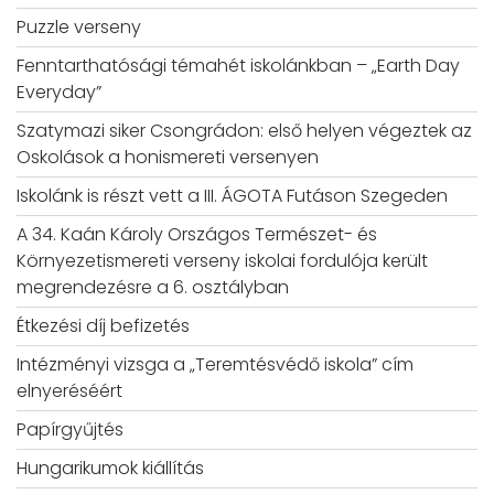
Puzzle verseny
Fenntarthatósági témahét iskolánkban – „Earth Day
Everyday”
Szatymazi siker Csongrádon: első helyen végeztek az
Oskolások a honismereti versenyen
Iskolánk is részt vett a III. ÁGOTA Futáson Szegeden
A 34. Kaán Károly Országos Természet- és
Környezetismereti verseny iskolai fordulója került
megrendezésre a 6. osztályban
Étkezési díj befizetés
Intézményi vizsga a „Teremtésvédő iskola” cím
elnyeréséért
Papírgyűjtés
Hungarikumok kiállítás