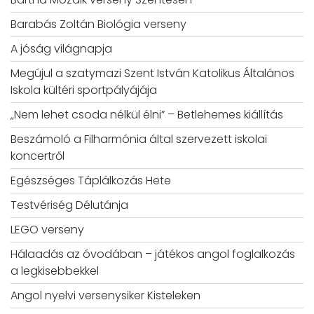
Barabás Zoltán Biológia verseny
A jóság világnapja
Megújul a szatymazi Szent István Katolikus Általános
Iskola kültéri sportpályájája
„Nem lehet csoda nélkül élni” – Betlehemes kiállítás
Beszámoló a Filharmónia által szervezett iskolai
koncertről
Egészséges Táplálkozás Hete
Testvériség Délutánja
LEGO verseny
Hálaadás az óvodában – játékos angol foglalkozás
a legkisebbekkel
Angol nyelvi versenysiker Kisteleken