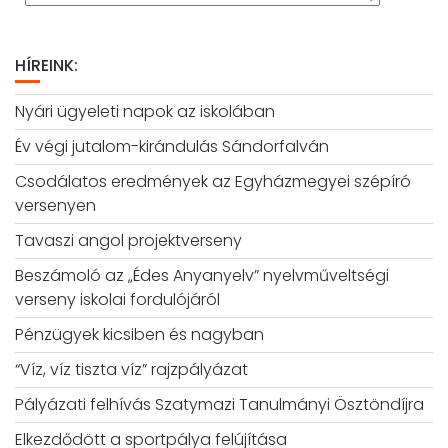
HÍREINK:
Nyári ügyeleti napok az iskolában
Év végi jutalom-kirándulás Sándorfalván
Csodálatos eredmények az Egyházmegyei szépíró
versenyen
Tavaszi angol projektverseny
Beszámoló az „Édes Anyanyelv” nyelvműveltségi
verseny iskolai fordulójáról
Pénzügyek kicsiben és nagyban
“Víz, víz tiszta víz” rajzpályázat
Pályázati felhívás Szatymazi Tanulmányi Ösztöndíjra
Elkezdődött a sportpálya felújítása