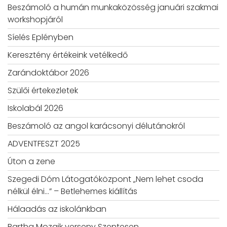
Beszámoló a humán munkaközösség januári szakmai
workshopjáról
Síelés Eplényben
Keresztény értékeink vetélkedő
Zarándoktábor 2026
Szülői értekezletek
Iskolabál 2026
Beszámoló az angol karácsonyi délutánokról
ADVENTFESZT 2025
Úton a zene
Szegedi Dóm Látogatóközpont „Nem lehet csoda
nélkül élni…” – Betlehemes kiállítás
Hálaadás az iskolánkban
Bartha Mozaik verseny Szentesen