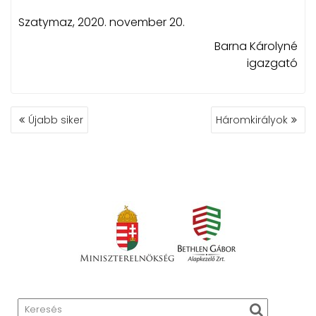
Szatymaz, 2020. november 20.
Barna Károlyné
igazgató
BEJEGYZÉS
Újabb siker
Háromkirályok
NAVIGÁCIÓ