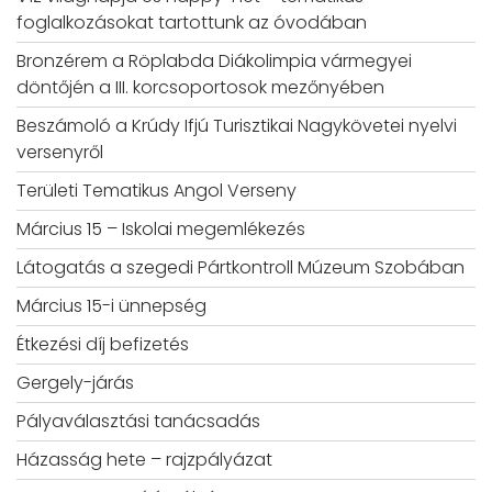
foglalkozásokat tartottunk az óvodában
Bronzérem a Röplabda Diákolimpia vármegyei
döntőjén a III. korcsoportosok mezőnyében
Beszámoló a Krúdy Ifjú Turisztikai Nagykövetei nyelvi
versenyről
Területi Tematikus Angol Verseny
Március 15 – Iskolai megemlékezés
Látogatás a szegedi Pártkontroll Múzeum Szobában
Március 15-i ünnepség
Étkezési díj befizetés
Gergely-járás
Pályaválasztási tanácsadás
Házasság hete – rajzpályázat