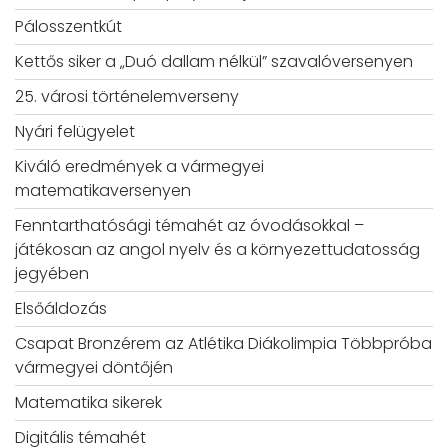
Pálosszentkút
Kettős siker a „Duó dallam nélkül” szavalóversenyen
25. városi történelemverseny
Nyári felügyelet
Kiváló eredmények a vármegyei
matematikaversenyen
Fenntarthatósági témahét az óvodásokkal –
játékosan az angol nyelv és a környezettudatosság
jegyében
Elsőáldozás
Csapat Bronzérem az Atlétika Diákolimpia Többpróba
vármegyei döntőjén
Matematika sikerek
Digitális témahét