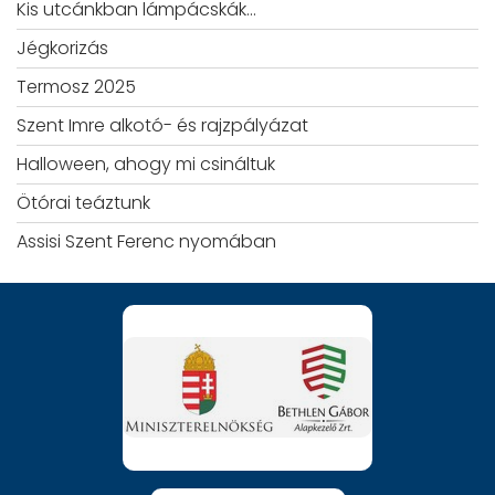
Kis utcánkban lámpácskák…
Jégkorizás
Termosz 2025
Szent Imre alkotó- és rajzpályázat
Halloween, ahogy mi csináltuk
Ötórai teáztunk
Assisi Szent Ferenc nyomában