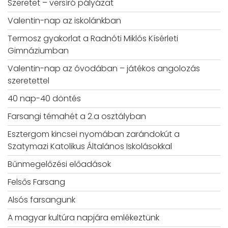
Szeretet – versíró pályázat
Valentin-nap az iskolánkban
Termosz gyakorlat a Radnóti Miklós Kísérleti
Gimnáziumban
Valentin-nap az óvodában – játékos angolozás
szeretettel
40 nap-40 döntés
Farsangi témahét a 2.a osztályban
Esztergom kincsei nyomában zarándokút a
Szatymazi Katolikus Általános Iskolásokkal
Bűnmegelőzési előadások
Felsős Farsang
Alsós farsangunk
A magyar kultúra napjára emlékeztünk