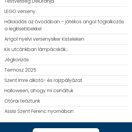
Testvériség Délutánja
LEGO verseny
Hálaadás az óvodában – játékos angol foglalkozás
a legkisebbekkel
Angol nyelvi versenysiker Kisteleken
Kis utcánkban lámpácskák…
Jégkorizás
Termosz 2025
Szent Imre alkotó- és rajzpályázat
Halloween, ahogy mi csináltuk
Ötórai teáztunk
Assisi Szent Ferenc nyomában