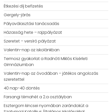
Étkezési díj befizetés
Gergely-járás
Pályaválasztási tanácsadás
Házasság hete – rajzpályázat
Szeretet – versíró pályázat
Valentin-nap az iskolánkban
Termosz gyakorlat a Radnóti Miklós Kísérleti
Gimnáziumban
Valentin-nap az óvodában – játékos angolozás
szeretettel
40 nap-40 döntés
Farsangi témahét a 2.a osztályban
Esztergom kincsei nyomában zarándokút a
Szatymazi Katolikus Általános Iskolásokkal