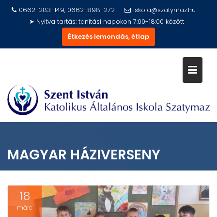
Skip
0662-283-149, 0662-898-272
iskola@szatymaz.hu
to
➤ Nyitva tartás: tanítási napokon 7:00-18:00 között
content
Étkezés lemondás, étlap
MAGYAR HÁZIVERSENY
18
márc