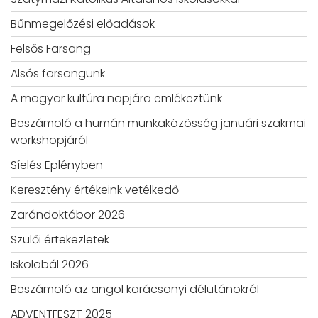
Bűnmegelőzési előadások
Felsős Farsang
Alsós farsangunk
A magyar kultúra napjára emlékeztünk
Beszámoló a humán munkaközösség januári szakmai
workshopjáról
Síelés Eplényben
Keresztény értékeink vetélkedő
Zarándoktábor 2026
Szülői értekezletek
Iskolabál 2026
Beszámoló az angol karácsonyi délutánokról
ADVENTFESZT 2025