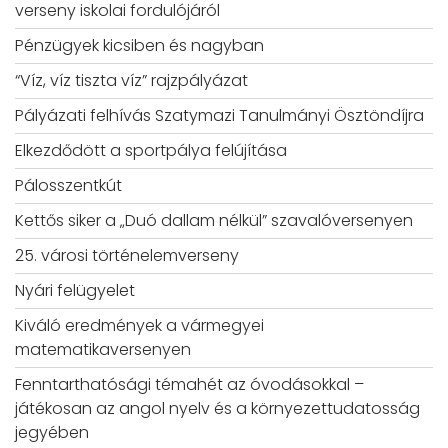
verseny iskolai fordulójáról
Pénzügyek kicsiben és nagyban
“Víz, víz tiszta víz” rajzpályázat
Pályázati felhívás Szatymazi Tanulmányi Ösztöndíjra
Elkezdődött a sportpálya felújítása
Pálosszentkút
Kettős siker a „Duó dallam nélkül” szavalóversenyen
25. városi történelemverseny
Nyári felügyelet
Kiváló eredmények a vármegyei
matematikaversenyen
Fenntarthatósági témahét az óvodásokkal –
játékosan az angol nyelv és a környezettudatosság
jegyében