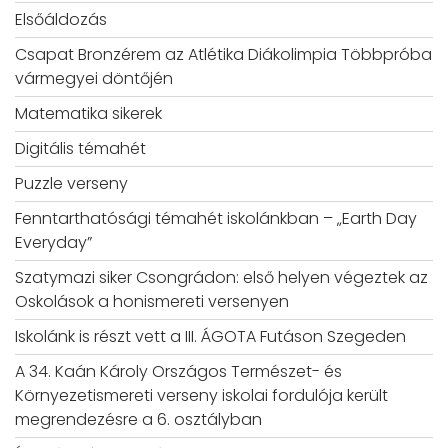
Elsőáldozás
Csapat Bronzérem az Atlétika Diákolimpia Többpróba
vármegyei döntőjén
Matematika sikerek
Digitális témahét
Puzzle verseny
Fenntarthatósági témahét iskolánkban – „Earth Day
Everyday”
Szatymazi siker Csongrádon: első helyen végeztek az
Oskolások a honismereti versenyen
Iskolánk is részt vett a III. ÁGOTA Futáson Szegeden
A 34. Kaán Károly Országos Természet- és
Környezetismereti verseny iskolai fordulója került
megrendezésre a 6. osztályban