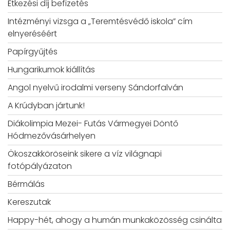
Étkezési díj befizetés
Intézményi vizsga a „Teremtésvédő iskola” cím
elnyeréséért
Papírgyűjtés
Hungarikumok kiállítás
Angol nyelvű irodalmi verseny Sándorfalván
A Krúdyban jártunk!
Diákolimpia Mezei- Futás Vármegyei Döntő
Hódmezővásárhelyen
Ökoszakköröseink sikere a víz világnapi
fotópályázaton
Bérmálás
Kereszutak
Happy-hét, ahogy a humán munkaközösség csinálta