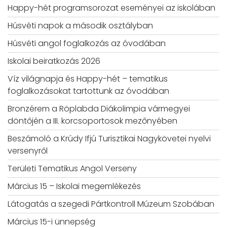
Happy-hét programsorozat eseményei az iskolában
Húsvéti napok a második osztályban
Húsvéti angol foglalkozás az óvodában
Iskolai beiratkozás 2026
Víz világnapja és Happy-hét – tematikus
foglalkozásokat tartottunk az óvodában
Bronzérem a Röplabda Diákolimpia vármegyei
döntőjén a III. korcsoportosok mezőnyében
Beszámoló a Krúdy Ifjú Turisztikai Nagykövetei nyelvi
versenyről
Területi Tematikus Angol Verseny
Március 15 – Iskolai megemlékezés
Látogatás a szegedi Pártkontroll Múzeum Szobában
Március 15-i ünnepség