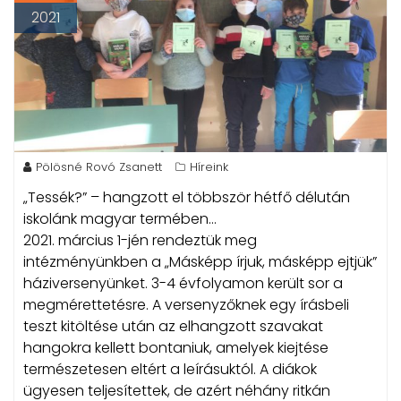
2021
Pölösné Rovó Zsanett
Híreink
„Tessék?” – hangzott el többször hétfő délután
iskolánk magyar termében…
2021. március 1-jén rendeztük meg
intézményünkben a „Másképp írjuk, másképp ejtjük”
háziversenyünket. 3-4 évfolyamon került sor a
megmérettetésre. A versenyzőknek egy írásbeli
teszt kitöltése után az elhangzott szavakat
hangokra kellett bontaniuk, amelyek kiejtése
természetesen eltért a leírásuktól. A diákok
ügyesen teljesítettek, de azért néhány ritkán