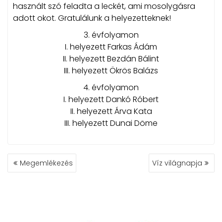
használt szó feladta a leckét, ami mosolygásra
adott okot. Gratulálunk a helyezetteknek!
3. évfolyamon
I. helyezett Farkas Ádám
II. helyezett Bezdán Bálint
III. helyezett Ökrös Balázs
4. évfolyamon
I. helyezett Dankó Róbert
II. helyezett Árva Kata
III. helyezett Dunai Döme
BEJEGYZÉS
Megemlékezés
Víz világnapja
NAVIGÁCIÓ