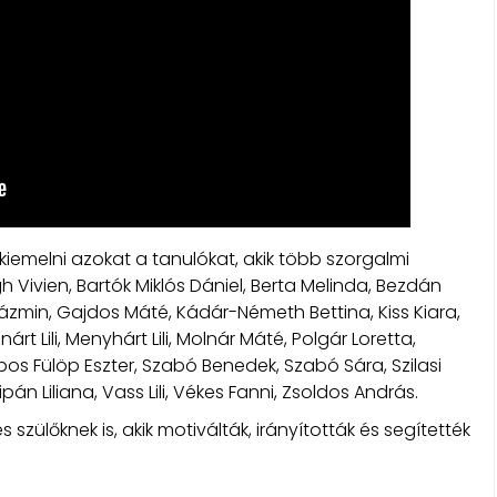
k kiemelni azokat a tanulókat, akik több szorgalmi
ogh Vivien, Bartók Miklós Dániel, Berta Melinda, Bezdán
zmin, Gajdos Máté, Kádár-Németh Bettina, Kiss Kiara,
t Lili, Menyhárt Lili, Molnár Máté, Polgár Loretta,
pos Fülöp Eszter, Szabó Benedek, Szabó Sára, Szilasi
pán Liliana, Vass Lili, Vékes Fanni, Zsoldos András.
ülőknek is, akik motiválták, irányították és segítették