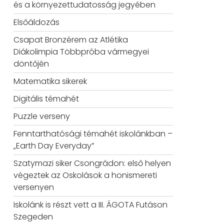
és a környezettudatosság jegyében
Elsőáldozás
Csapat Bronzérem az Atlétika
Diákolimpia Többpróba vármegyei
döntőjén
Matematika sikerek
Digitális témahét
Puzzle verseny
Fenntarthatósági témahét iskolánkban –
„Earth Day Everyday”
Szatymazi siker Csongrádon: első helyen
végeztek az Oskolások a honismereti
versenyen
Iskolánk is részt vett a III. ÁGOTA Futáson
Szegeden