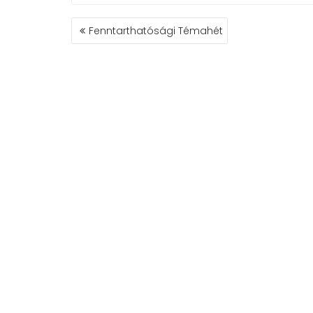
BEJEGYZÉS
Fenntarthatósági Témahét
NAVIGÁCIÓ