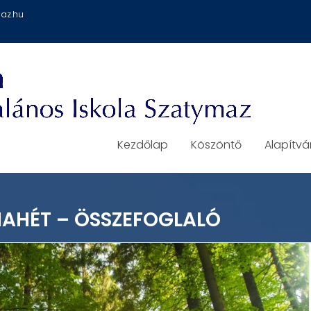
az.hu
Kezdőlap
Köszöntő
Alapítv
AHÉT – ÖSSZEFOGLALÓ