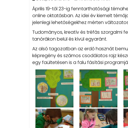
Április 19-től 23-ig fenntarthatósági témahe
online oktatásban. Az idei év kiemelt témáj
jelenlegi lehetőségekhez mérten változato
Tudományos, kreatív és tréfás szorgalmi f
tanórákon belül és kívül egyaránt.
Az alsó tagozatban az erdő hasznát bemut
képregény és számos csodálatos rajz készü
egy faültetésen is a falu fásítási programj