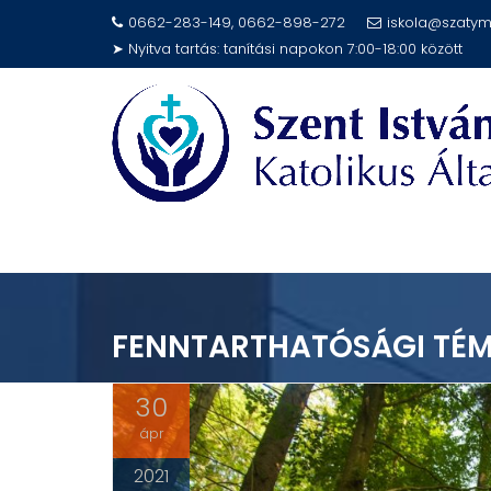
Skip
0662-283-149, 0662-898-272
iskola@szatym
to
➤ Nyitva tartás: tanítási napokon 7:00-18:00 között
content
FENNTARTHATÓSÁGI TÉM
30
ápr
2021