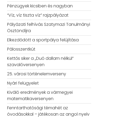
Pénzügyek kicsiben és nagyban
“Víz, víz tiszta víz” rajzpályázat
Pályázati felhívás Szatymazi Tanulmányi
Ösztöndíjra
Elkezdődött a sportpálya felújítása
Pálosszentkút
Kettős siker a „Duó dallam nélkül”
szavalóversenyen
25. városi történelemverseny
Nyári felügyelet
Kiváló eredmények a vármegyei
matematikaversenyen
Fenntarthatósági témahét az
óvodásokkal – játékosan az angol nyelv