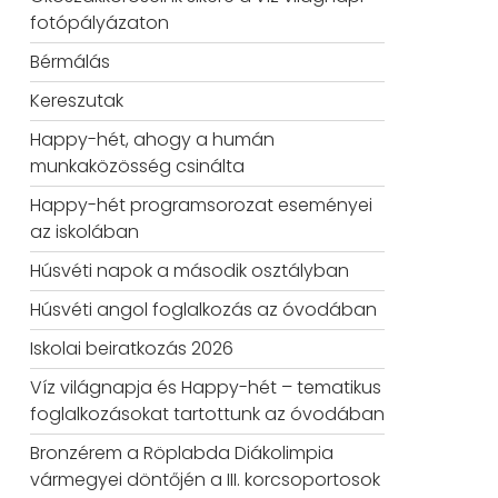
fotópályázaton
Bérmálás
Kereszutak
Happy-hét, ahogy a humán
munkaközösség csinálta
Happy-hét programsorozat eseményei
az iskolában
Húsvéti napok a második osztályban
Húsvéti angol foglalkozás az óvodában
Iskolai beiratkozás 2026
Víz világnapja és Happy-hét – tematikus
foglalkozásokat tartottunk az óvodában
Bronzérem a Röplabda Diákolimpia
vármegyei döntőjén a III. korcsoportosok