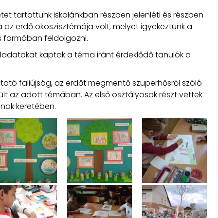
tet tartottunk iskolánkban részben jelenléti és részben
a az erdő ökoszisztémája volt, melyet igyekeztünk a
s formában feldolgozni.
eladatokat kaptak a téma iránt érdeklődő tanulók a
ató faliújság, az erdőt megmentő szuperhősről szóló
lt az adott témában. Az első osztályosok részt vettek
ának keretében.