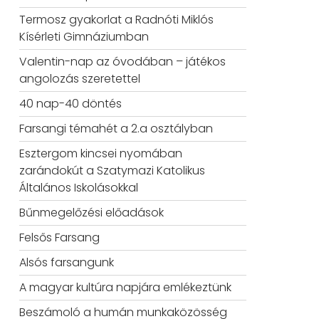
Termosz gyakorlat a Radnóti Miklós
Kísérleti Gimnáziumban
Valentin-nap az óvodában – játékos
angolozás szeretettel
40 nap-40 döntés
Farsangi témahét a 2.a osztályban
Esztergom kincsei nyomában
zarándokút a Szatymazi Katolikus
Általános Iskolásokkal
Bűnmegelőzési előadások
Felsős Farsang
Alsós farsangunk
A magyar kultúra napjára emlékeztünk
Beszámoló a humán munkaközösség