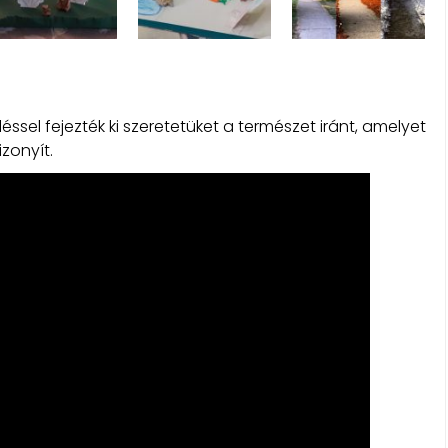
sel fejezték ki szeretetüket a természet iránt, amelyet
izonyít.