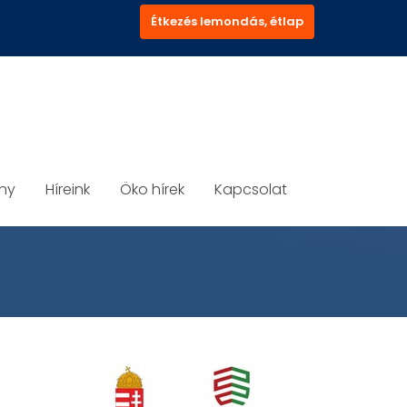
Étkezés lemondás, étlap
ány
Híreink
Öko hírek
Kapcsolat