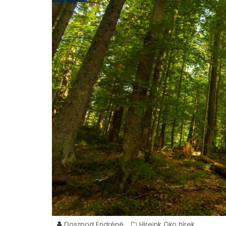
Doszpod Endréné
Híreink
Öko hírek
,