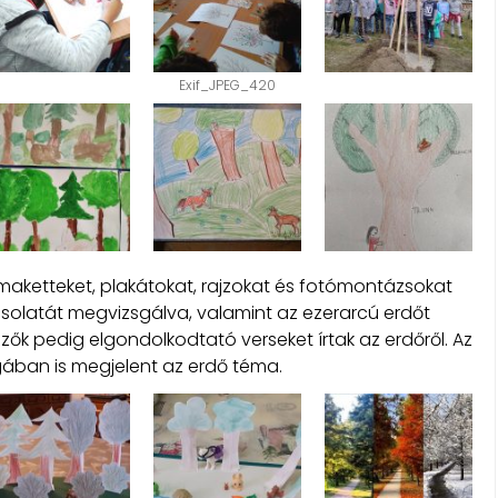
Exif_JPEG_420
 maketteket, plakátokat, rajzokat és fotómontázsokat
csolatát megvizsgálva, valamint az ezerarcú erdőt
zők pedig elgondolkodtató verseket írtak az erdőről. Az
ában is megjelent az erdő téma.