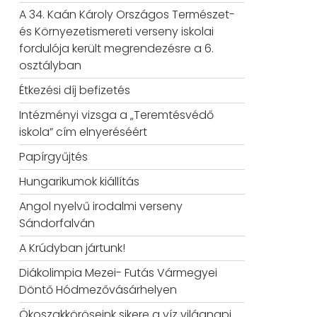
A 34. Kaán Károly Országos Természet-
és Környezetismereti verseny iskolai
fordulója került megrendezésre a 6.
osztályban
Étkezési díj befizetés
Intézményi vizsga a „Teremtésvédő
iskola” cím elnyeréséért
Papírgyűjtés
Hungarikumok kiállítás
Angol nyelvű irodalmi verseny
Sándorfalván
A Krúdyban jártunk!
Diákolimpia Mezei- Futás Vármegyei
Döntő Hódmezővásárhelyen
Ökoszakköröseink sikere a víz világnapi