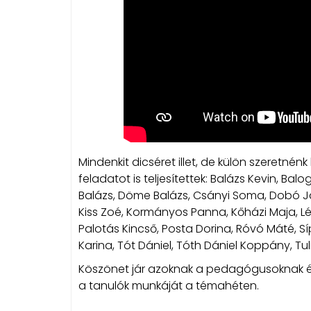
Mindenkit dicséret illet, de külön szeretnén
feladatot is teljesítettek: Balázs Kevin, Bal
Balázs, Döme Balázs, Csányi Soma, Dobó Já
Kiss Zoé, Kormányos Panna, Kőházi Maja, Lénár
Palotás Kincső, Posta Dorina, Róvó Máté, Sí
Karina, Tót Dániel, Tóth Dániel Koppány, Tuli
Köszönet jár azoknak a pedagógusoknak és sz
a tanulók munkáját a témahéten.