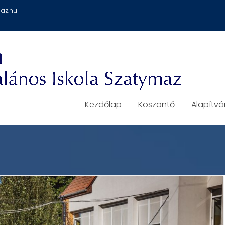
az.hu
Kezdőlap
Köszöntő
Alapítv