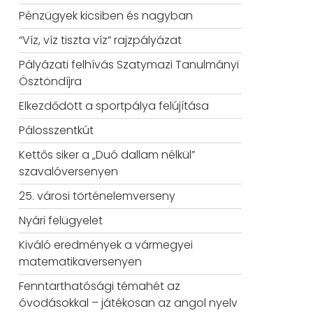
Pénzügyek kicsiben és nagyban
“Víz, víz tiszta víz” rajzpályázat
Pályázati felhívás Szatymazi Tanulmányi
Ösztöndíjra
Elkezdődött a sportpálya felújítása
Pálosszentkút
Kettős siker a „Duó dallam nélkül”
szavalóversenyen
25. városi történelemverseny
Nyári felügyelet
Kiváló eredmények a vármegyei
matematikaversenyen
Fenntarthatósági témahét az
óvodásokkal – játékosan az angol nyelv