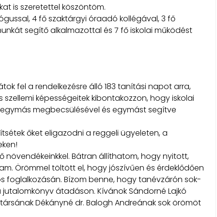
nkat is szeretettel köszöntöm.
ógussal, 4 fő szaktárgyi óraadó kollégával, 3 fő
kát segítő alkalmazottal és 7 fő iskolai működést
játok fel a rendelkezésre álló 183 tanítási napot arra,
 szellemi képességeitek kibontakozzon, hogy iskolai
, egymás megbecsülésével és egymást segítve
ítsétek őket eligazodni a reggeli ügyeleten, a
eken!
ő növendékeinkkel. Bátran állíthatom, hogy nyitott,
tam. Örömmel töltött el, hogy jószívűen és érdeklődően
os foglalkozásán. Bízom benne, hogy tanévzárón sok-
t a jutalomkönyv átadáson. Kívánok Sándorné Lajkó
ó társának Dékányné dr. Balogh Andreának sok örömöt