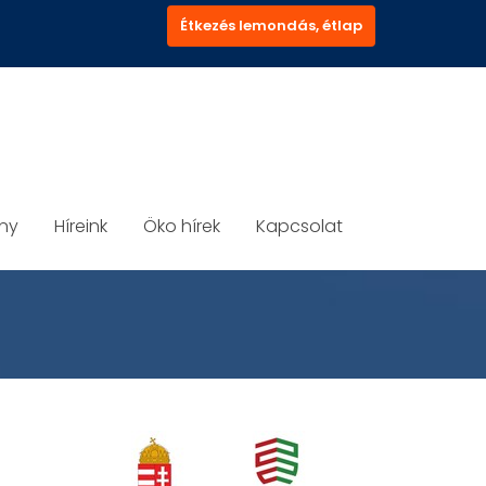
Étkezés lemondás, étlap
ány
Híreink
Öko hírek
Kapcsolat