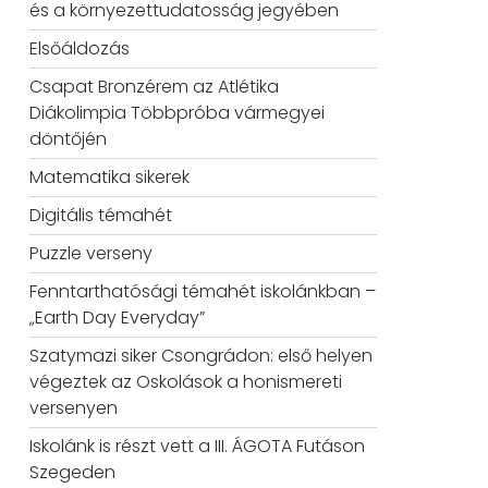
és a környezettudatosság jegyében
Elsőáldozás
Csapat Bronzérem az Atlétika
Diákolimpia Többpróba vármegyei
döntőjén
Matematika sikerek
Digitális témahét
Puzzle verseny
Fenntarthatósági témahét iskolánkban –
„Earth Day Everyday”
Szatymazi siker Csongrádon: első helyen
végeztek az Oskolások a honismereti
versenyen
Iskolánk is részt vett a III. ÁGOTA Futáson
Szegeden