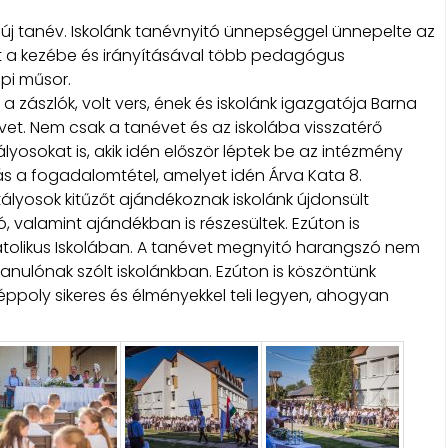
új tanév. Iskolánk tanévnyitó ünnepséggel ünnepelte az
tt a kezébe és irányításával több pedagógus
pi műsor.
 zászlók, volt vers, ének és iskolánk igazgatója Barna
et. Nem csak a tanévet és az iskolába visszatérő
yosokat is, akik idén először léptek be az intézmény
ás a fogadalomtétel, amelyet idén Árva Kata 8.
ztályosok kitűzőt ajándékoznak iskolánk újdonsült
ó, valamint ajándékban is részesültek. Ezúton is
Katolikus Iskolában. A tanévet megnyitó harangszó nem
nulónak szólt iskolánkban. Ezúton is köszöntünk
v éppoly sikeres és élményekkel teli legyen, ahogyan