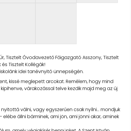
ök Úr, Tisztelt Óvodavezető Főigazgató Asszony, Tisztelt
 és Tisztelt Kollégák!
iskolánk idei tanévnyitó ünnepségén.
hent, kissé meglepett arcokat. Remélem, hogy mind
, kipihenve, várakozással telve kezdik majd meg az új
itni, nyitottá válni, vagy egyszerűen csak nyílni… mondjuk
– elébe állni bárminek, ami jön, ami jönni akar, aminek
lum, amely végigkísér bennünket. A Szent István