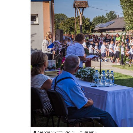
Gergely Kata Viola
Híreink