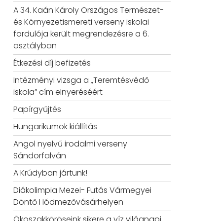
A 34. Kaán Károly Országos Természet-
és Környezetismereti verseny iskolai
fordulója került megrendezésre a 6.
osztályban
Étkezési díj befizetés
Intézményi vizsga a „Teremtésvédő
iskola” cím elnyeréséért
Papírgyűjtés
Hungarikumok kiállítás
Angol nyelvű irodalmi verseny
Sándorfalván
A Krúdyban jártunk!
Diákolimpia Mezei- Futás Vármegyei
Döntő Hódmezővásárhelyen
Ökoszakköröseink sikere a víz világnapi