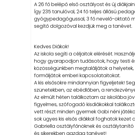
A 26 fő belépő első osztályost és új diákjai
Így 235 tanulóval, 24 fő teljes állású pedag
gyógypedagógussal, 3 fő nevelő-oktató mun
segítő dolgozóval kezdjük meg a tanévet.
Kedves Diákok!
Az iskola segíti a céljaitok elérését. Használ
hogy gyarapodjon tudásotok, hogy testi és
közösségünkben megtaláljátok a helyetek
formáljátok emberi kapcsolataitokat.
A kis elsősökre mindannyian figyeljetek! Seg
szünetekben, az ebédlőben, a rendezvény
Az elmúlt héten találkoztam az iskolába jöv
figyelmes, szófogadó kisdiákokkal találkoz
vett részt minden gyermek Gabi néni játék
sok ügyes kis elsős diákkal foghatok keze
Gabriella osztályfőnöknek és osztálytanít
és sikerekben gazdag tanévet!