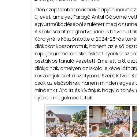
Idén szeptember második napján indult az 
új évet, amelyet Faragó Antal Gáborné ve
együttműködéséből született meg az ünne
A szokásokat megtartva idén is bevonultak a
Károlyné is köszöntötte a 2024-25-ös tanév
diákokat köszöntöttük, hanem az első osztál
kapuján immáron iskolásként. Ilyenkor szok
osztályos tanuló vezetett. Emellett a 8. os
diákjainak, amelyen az iskola jelképe láthat
köszöntjük őket a szatymazi Szent István 
csak az elsősöknek, hanem minden egyes ta
mindenkit újra itt és kívánjuk, hogy a tané
nyáron megálmodtátok.