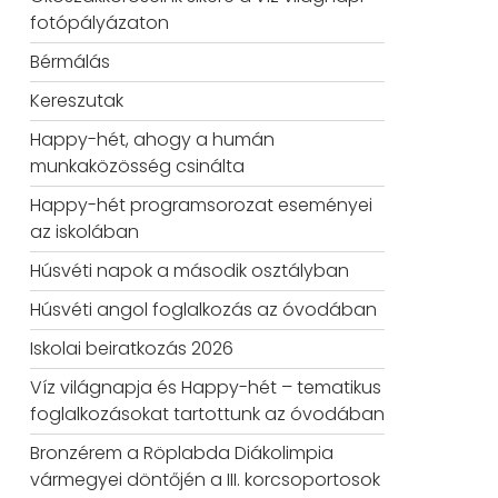
fotópályázaton
Bérmálás
Kereszutak
Happy-hét, ahogy a humán
munkaközösség csinálta
Happy-hét programsorozat eseményei
az iskolában
Húsvéti napok a második osztályban
Húsvéti angol foglalkozás az óvodában
Iskolai beiratkozás 2026
Víz világnapja és Happy-hét – tematikus
foglalkozásokat tartottunk az óvodában
Bronzérem a Röplabda Diákolimpia
vármegyei döntőjén a III. korcsoportosok