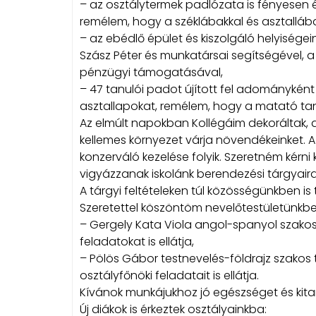
– az osztálytermek padlózata is fényesen é
remélem, hogy a széklábakkal és asztallábakk
– az ebédlő épület és kiszolgáló helyiségei
Szász Péter és munkatársai segítségével, a 
pénzügyi támogatásával,
– 47 tanulói padot újított fel adományként 
asztallapokat, remélem, hogy a matató tanu
Az elmúlt napokban Kollégáim dekoráltak, d
kellemes környezet várja növendékeinket. Az 
konzerváló kezelése folyik. Szeretném kérni
vigyázzanak iskolánk berendezési tárgyaira
A tárgyi feltételeken túl közösségünkben is 
Szeretettel köszöntöm nevelőtestületünkben
– Gergely Kata Viola angol-spanyol szakos n
feladatokat is ellátja,
– Pölös Gábor testnevelés-földrajz szakos t
osztályfőnöki feladatait is ellátja.
Kívánok munkájukhoz jó egészséget és kitar
Új diákok is érkeztek osztályainkba: