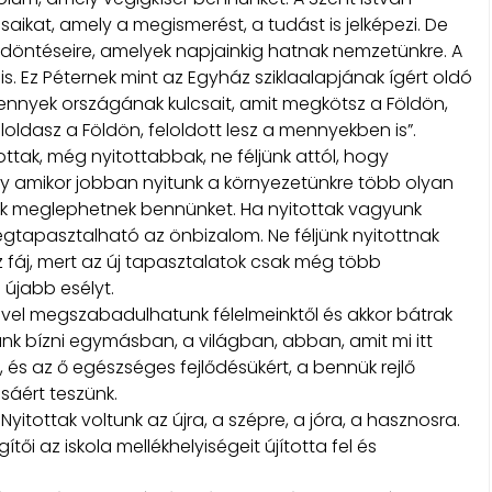
saikat, amely a megismerést, a tudást is jelképezi. De
ú döntéseire, amelyek napjainkig hatnak nemzetünkre. A
. Ez Péternek mint az Egyház sziklaalapjának ígért oldó
nnyek országának kulcsait, amit megkötsz a Földön,
oldasz a Földön, feloldott lesz a mennyekben is”.
tottak, még nyitottabbak, ne féljünk attól, hogy
y amikor jobban nyitunk a környezetünkre több olyan
yek meglephetnek bennünket. Ha nyitottak vagyunk
egtapasztalható az önbizalom. Ne féljünk nyitottnak
 az fáj, mert az új tapasztalatok csak még több
 újabb esélyt.
ével megszabadulhatunk félelmeinktől és akkor bátrak
nk bízni egymásban, a világban, abban, amit mi itt
 és az ő egészséges fejlődésükért, a bennük rejlő
sáért teszünk.
 Nyitottak voltunk az újra, a szépre, a jóra, a hasznosra.
i az iskola mellékhelyiségeit újította fel és