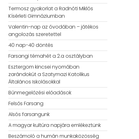
Termosz gyakorlat a Radnóti Miklós
Kísérleti Gimnáziumban
Valentin-nap az óvodában – játékos
angolozás szeretettel
40 nap-40 döntés
Farsangi témahét a 2.a osztályban
Esztergom kincsei nyomában
zarándokút a Szatymazi Katolikus
Általános Iskolásokkal
Bűnmegelőzési előadások
Felsős Farsang
Alsós farsangunk
A magyar kultúra napjára emlékeztünk
Beszámoló a humán munkaközösség