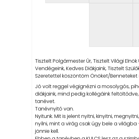
Tisztelt Polgármester Úr, Tisztelt Világi Eln
Vendégeink, Kedves Diákjaink, Tisztelt Szülők
Szeretettel köszöntöm Önöket/Benneteket 
Jó volt reggel végignézni a mosolygós, pi
diákjaink, mind pedig kollégáink feltöltődve
tanévet.
Tanévnyitó van.
Nyitunk. Mit is jelent nyitni, kinyitni, megny
nyílni, mint a virág csak úgy bele a világba 
jönnie kell.
Ebben a tanévben a KULCS lesz az a szimbó