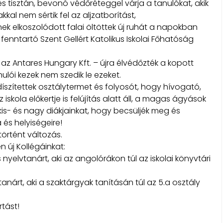
s tisztán, bevonó védőréteggel várja a tanulókat, akik
al nem sértik fel az aljzatborítást,
nek elkoszolódott falai öltöttek új ruhát a napokban
fenntartó Szent Gellért Katolikus Iskolai Főhatóság
az Antares Hungary Kft. – újra élvédőzték a kopott
lói kezek nem szedik le ezeket.
íszítettek osztálytermet és folyosót, hogy hívogató,
iskola előkertje is felújítás alatt áll, a magas ágyások
 kis- és nagy diákjainkat, hogy becsüljék meg és
 és helyiségeire!
történt változás.
 új Kollégáinkat:
yelvtanárt, aki az angolórákon túl az iskolai könyvtári
anárt, aki a szaktárgyak tanításán túl az 5.a osztály
tást!