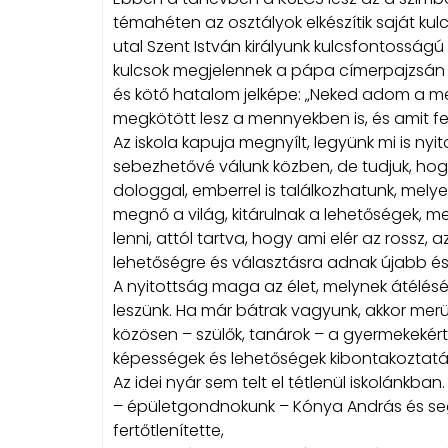
témahéten az osztályok elkészítik saját kulc
utal Szent István királyunk kulcsfontosság
kulcsok megjelennek a pápa címerpajzsán is
és kötő hatalom jelképe: „Neked adom a me
megkötött lesz a mennyekben is, és amit fel
Az iskola kapuja megnyílt, legyünk mi is nyi
sebezhetővé válunk közben, de tudjuk, hog
dologgal, emberrel is találkozhatunk, mel
megnő a világ, kitárulnak a lehetőségek, m
lenni, attól tartva, hogy ami elér az rossz,
lehetőségre és választásra adnak újabb és
A nyitottság maga az élet, melynek átélés
leszünk. Ha már bátrak vagyunk, akkor merü
közösen – szülők, tanárok – a gyermekekért,
képességek és lehetőségek kibontakoztatá
Az idei nyár sem telt el tétlenül iskolánkban.
– épületgondnokunk – Kónya András és segítő
fertőtlenítette,