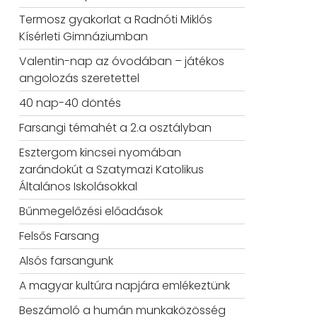
Termosz gyakorlat a Radnóti Miklós
Kísérleti Gimnáziumban
Valentin-nap az óvodában – játékos
angolozás szeretettel
40 nap-40 döntés
Farsangi témahét a 2.a osztályban
Esztergom kincsei nyomában
zarándokút a Szatymazi Katolikus
Általános Iskolásokkal
Bűnmegelőzési előadások
Felsős Farsang
Alsós farsangunk
A magyar kultúra napjára emlékeztünk
Beszámoló a humán munkaközösség