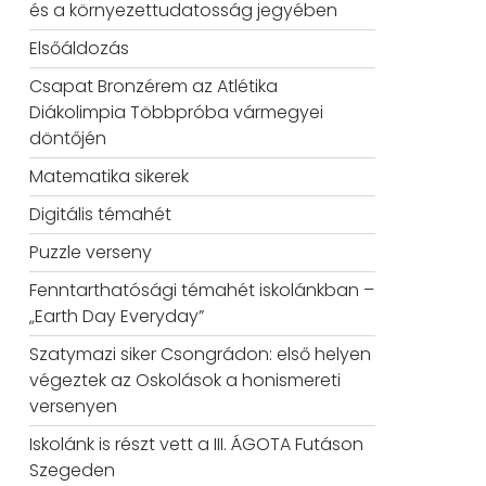
és a környezettudatosság jegyében
Elsőáldozás
Csapat Bronzérem az Atlétika
Diákolimpia Többpróba vármegyei
döntőjén
Matematika sikerek
Digitális témahét
Puzzle verseny
Fenntarthatósági témahét iskolánkban –
„Earth Day Everyday”
Szatymazi siker Csongrádon: első helyen
végeztek az Oskolások a honismereti
versenyen
Iskolánk is részt vett a III. ÁGOTA Futáson
Szegeden