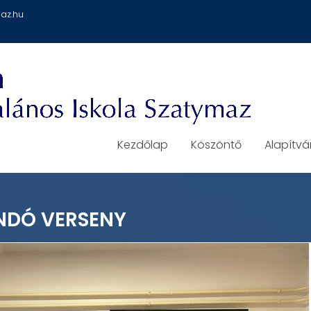
az.hu
Kezdőlap
Köszöntő
Alapítv
NDÓ VERSENY