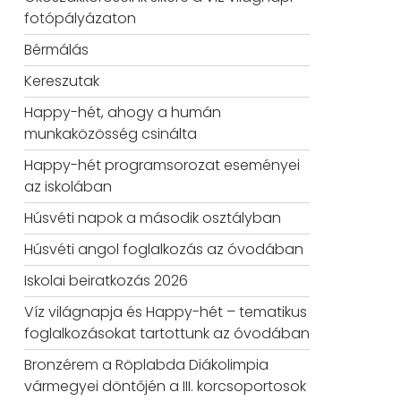
fotópályázaton
Bérmálás
Kereszutak
Happy-hét, ahogy a humán
munkaközösség csinálta
Happy-hét programsorozat eseményei
az iskolában
Húsvéti napok a második osztályban
Húsvéti angol foglalkozás az óvodában
Iskolai beiratkozás 2026
Víz világnapja és Happy-hét – tematikus
foglalkozásokat tartottunk az óvodában
Bronzérem a Röplabda Diákolimpia
vármegyei döntőjén a III. korcsoportosok