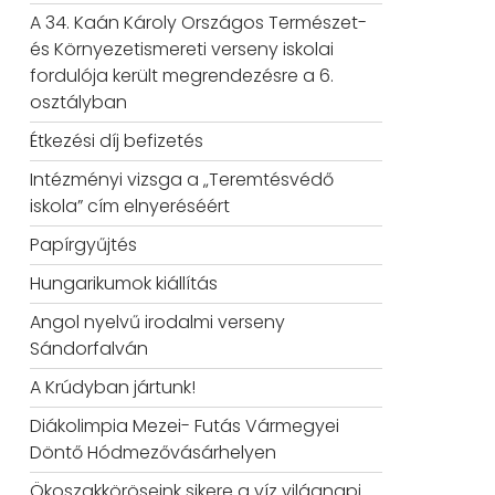
A 34. Kaán Károly Országos Természet-
és Környezetismereti verseny iskolai
fordulója került megrendezésre a 6.
osztályban
Étkezési díj befizetés
Intézményi vizsga a „Teremtésvédő
iskola” cím elnyeréséért
Papírgyűjtés
Hungarikumok kiállítás
Angol nyelvű irodalmi verseny
Sándorfalván
A Krúdyban jártunk!
Diákolimpia Mezei- Futás Vármegyei
Döntő Hódmezővásárhelyen
Ökoszakköröseink sikere a víz világnapi