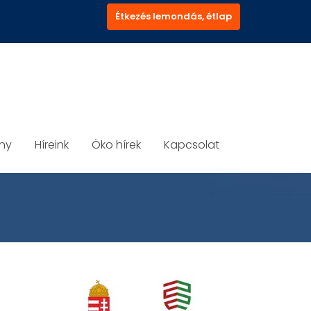
Étkezés lemondás, étlap
ány
Híreink
Öko hírek
Kapcsolat