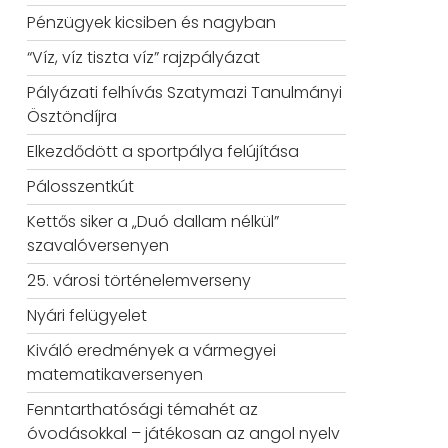
Pénzügyek kicsiben és nagyban
“Víz, víz tiszta víz” rajzpályázat
Pályázati felhívás Szatymazi Tanulmányi
Ösztöndíjra
Elkezdődött a sportpálya felújítása
Pálosszentkút
Kettős siker a „Duó dallam nélkül”
szavalóversenyen
25. városi történelemverseny
Nyári felügyelet
Kiváló eredmények a vármegyei
matematikaversenyen
Fenntarthatósági témahét az
óvodásokkal – játékosan az angol nyelv