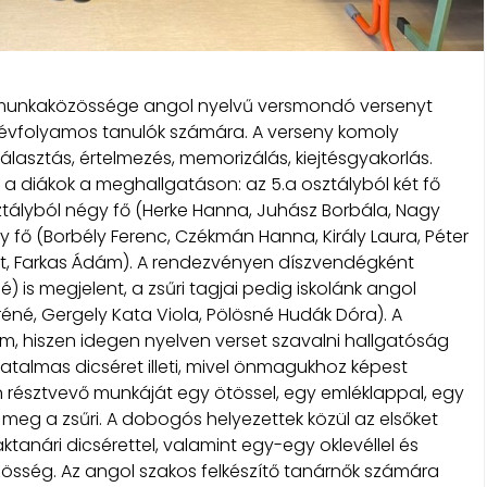
munkaközössége angol nyelvű versmondó versenyt
7. évfolyamos tanulók számára.
A verseny komoly
iválasztás, értelmezés, memorizálás, kiejtésgyakorlás.
a diákok a meghallgatáson: az 5.a osztályból két fő
ztályból négy fő (Herke Hanna, Juhász Borbála, Nagy
gy fő (Borbély Ferenc, Czékmán Hanna, Király Laura, Péter
lint, Farkas Ádám). A rendezvényen díszvendégként
 is megjelent, a zsűri tagjai pedig iskolánk angol
né, Gergely Kata Viola, Pölösné Hudák Dóra). A
, hiszen idegen nyelven verset szavalni hallgatóság
hatalmas dicséret illeti, mivel önmagukhoz képest
en résztvevő munkáját egy ötössel, egy emléklappal, egy
meg a zsűri. A dobogós helyezettek közül az elsőket
ktanári dicsérettel, valamint egy-egy oklevéllel és
össég. Az angol szakos felkészítő tanárnők számára