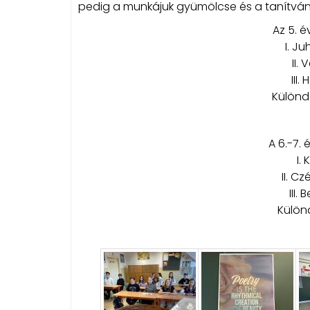
pedig a munkájuk gyümölcse és a tanítványa
Az 5. é
I. J
II.
III
Különdí
A 6.-7. 
I.
II. C
III.
Különd