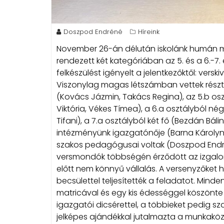
Doszpod Endréné
Híreink
November 26-án délután iskolánk humán 
rendezett két kategóriában az 5. és a 6.-
felkészülést igényelt a jelentkezőktől: versk
Viszonylag magas létszámban vettek részt 
(Kovács Jázmin, Takács Regina), az 5.b os
Viktória, Vékes Tímea), a 6.a osztályból né
Tifani), a 7.a osztályból két fő (Bezdán Bá
intézményünk igazgatónője (Barna Károlyné)
szakos pedagógusai voltak (Doszpod Endré
versmondók többségén érződött az izgalom
előtt nem könnyű vállalás. A versenyzőket 
becsülettel teljesítették a feladatot. Mind
matricával és egy kis édességgel köszönte 
igazgatói dicsérettel, a többieket pedig sza
jelképes ajándékkal jutalmazta a munkaköz