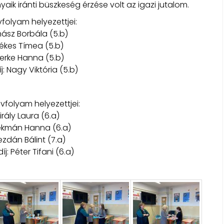
ik iránti büszkeség érzése volt az igazi jutalom.
vfolyam helyezettjei:
uhász Borbála (5.b)
 Vékes Tímea (5.b)
. Herke Hanna (5.b)
j: Nagy Viktória (5.b)
évfolyam helyezettjei:
 Király Laura (6.a)
zékmán Hanna (6.a)
 Bezdán Bálint (7.a)
íj: Péter Tifani (6.a)