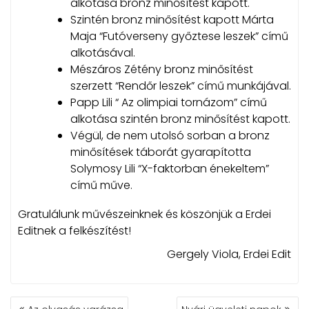
alkotása bronz minősítést kapott.
Szintén bronz minősítést kapott Márta
Maja “Futóverseny győztese leszek” című
alkotásával.
Mészáros Zétény bronz minősítést
szerzett “Rendőr leszek” című munkájával.
Papp Lili “ Az olimpiai tornázom” című
alkotása szintén bronz minősítést kapott.
Végül, de nem utolsó sorban a bronz
minősítések táborát gyarapította
Solymosy Lili “X-faktorban énekeltem”
című műve.
Gratulálunk művészeinknek és köszönjük a Erdei
Editnek a felkészítést!
Gergely Viola, Erdei Edit
BEJEGYZÉS