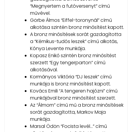
“Megnyertem a futóversenyt” című
művével.
Görbe Álmos “Eiffel-toronynál” című
alkotása szintén bronz minősítést kapott.
A bronz minősítések sorát gazdagította
a “Kémikus-tudós leszek” című alkotás,
Kónya Levente munkája.
Kopasz Enikő szintén bronz minősítést
szerzett “Egy tengerparton” című
alkotásával.
Kormányos Viktória “DJ leszek” című
munkája is bronz minősítést kapott.
Kovács Emili “A tengeren hajózni” című
munkájával bronz minősítést szerzett.
Az “Álmom” című mű a bronz minősítések
sorát gazdagította, Markov Maja
munkája.
Marsal Ödön “Focista levél…” című