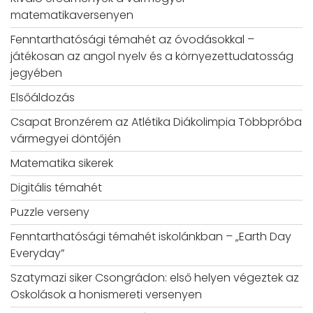
matematikaversenyen
Fenntarthatósági témahét az óvodásokkal –
játékosan az angol nyelv és a környezettudatosság
jegyében
Elsőáldozás
Csapat Bronzérem az Atlétika Diákolimpia Többpróba
vármegyei döntőjén
Matematika sikerek
Digitális témahét
Puzzle verseny
Fenntarthatósági témahét iskolánkban – „Earth Day
Everyday”
Szatymazi siker Csongrádon: első helyen végeztek az
Oskolások a honismereti versenyen