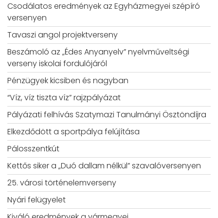
Csodálatos eredmények az Egyházmegyei szépíró
versenyen
Tavaszi angol projektverseny
Beszámoló az „Édes Anyanyelv” nyelvműveltségi
verseny iskolai fordulójáról
Pénzügyek kicsiben és nagyban
“Víz, víz tiszta víz” rajzpályázat
Pályázati felhívás Szatymazi Tanulmányi Ösztöndíjra
Elkezdődött a sportpálya felújítása
Pálosszentkút
Kettős siker a „Duó dallam nélkül” szavalóversenyen
25. városi történelemverseny
Nyári felügyelet
Kiváló eredmények a vármegyei