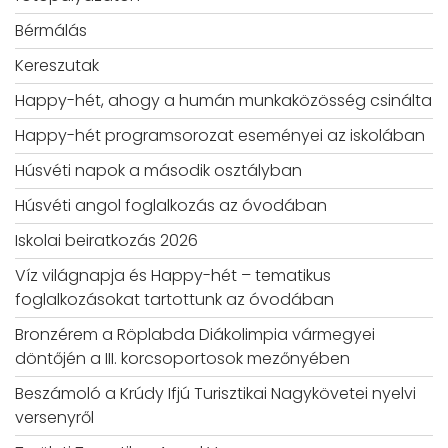
Bérmálás
Kereszutak
Happy-hét, ahogy a humán munkaközösség csinálta
Happy-hét programsorozat eseményei az iskolában
Húsvéti napok a második osztályban
Húsvéti angol foglalkozás az óvodában
Iskolai beiratkozás 2026
Víz világnapja és Happy-hét – tematikus
foglalkozásokat tartottunk az óvodában
Bronzérem a Röplabda Diákolimpia vármegyei
döntőjén a III. korcsoportosok mezőnyében
Beszámoló a Krúdy Ifjú Turisztikai Nagykövetei nyelvi
versenyről