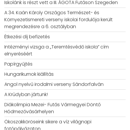
Iskolánk is részt vett a III. ÁGOTA Futáson Szegeden
A 34. Kaán Károly Országos Természet- és
Környezetismereti verseny iskolai fordulója került
megrendezésre a 6. osztályban
Étkezési díj befizetés
Intézményi vizsga a „Teremtésvédő iskola” cím
elnyeréséért
Papírgyűjtés
Hungarikumok kiállítás
Angol nyelvű irodalmi verseny Sándorfalván
A Krúdyban jártunk!
Diákolimpia Mezei- Futás Vármegyei Döntő
Hódmezővásárhelyen
Ökoszakköröseink sikere a víz világnapi
fotópályázaton