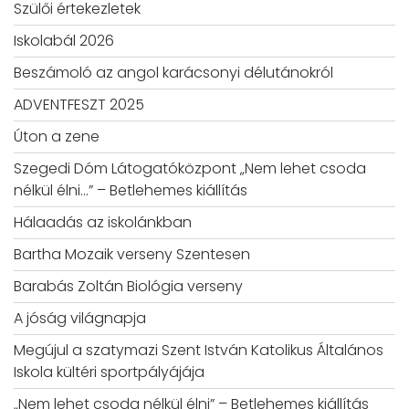
Szülői értekezletek
Iskolabál 2026
Beszámoló az angol karácsonyi délutánokról
ADVENTFESZT 2025
Úton a zene
Szegedi Dóm Látogatóközpont „Nem lehet csoda
nélkül élni…” – Betlehemes kiállítás
Hálaadás az iskolánkban
Bartha Mozaik verseny Szentesen
Barabás Zoltán Biológia verseny
A jóság világnapja
Megújul a szatymazi Szent István Katolikus Általános
Iskola kültéri sportpályájája
„Nem lehet csoda nélkül élni” – Betlehemes kiállítás