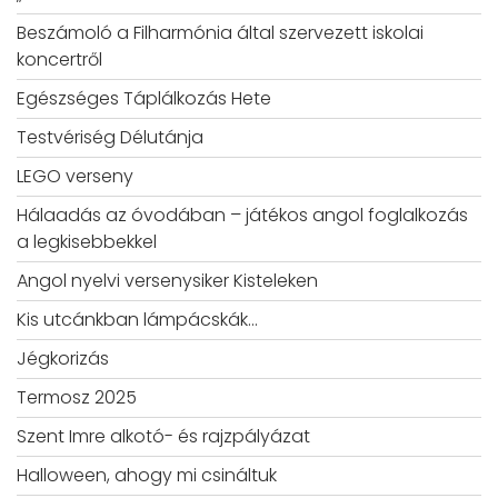
Beszámoló a Filharmónia által szervezett iskolai
koncertről
Egészséges Táplálkozás Hete
Testvériség Délutánja
LEGO verseny
Hálaadás az óvodában – játékos angol foglalkozás
a legkisebbekkel
Angol nyelvi versenysiker Kisteleken
Kis utcánkban lámpácskák…
Jégkorizás
Termosz 2025
Szent Imre alkotó- és rajzpályázat
Halloween, ahogy mi csináltuk