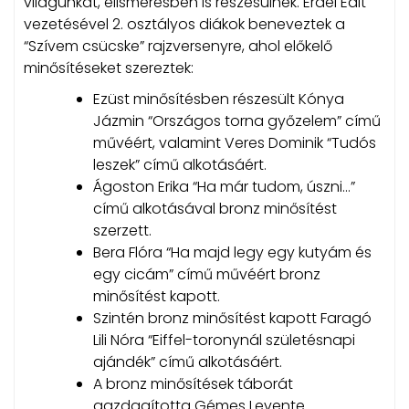
világunkat, elismerésben is részesülnek. Erdei Edit
vezetésével 2. osztályos diákok beneveztek a
“Szívem csücske” rajzversenyre, ahol előkelő
minősítéseket szereztek:
Ezüst minősítésben részesült Kónya
Jázmin “Országos torna győzelem” című
művéért, valamint Veres Dominik “Tudós
leszek” című alkotásáért.
Ágoston Erika “Ha már tudom, úszni…”
című alkotásával bronz minősítést
szerzett.
Bera Flóra “Ha majd legy egy kutyám és
egy cicám” című művéért bronz
minősítést kapott.
Szintén bronz minősítést kapott Faragó
Lili Nóra “Eiffel-toronynál születésnapi
ajándék” című alkotásáért.
A bronz minősítések táborát
gazdagította Gémes Levente