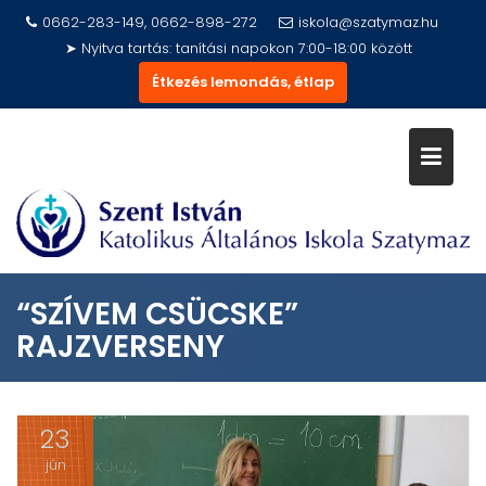
Skip
0662-283-149, 0662-898-272
iskola@szatymaz.hu
to
➤ Nyitva tartás: tanítási napokon 7:00-18:00 között
content
Étkezés lemondás, étlap
“SZÍVEM CSÜCSKE”
RAJZVERSENY
23
jún