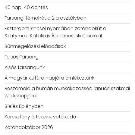
40 nap-40 döntés
Farsangi témahét a 2.a osztályban
Esztergom kincsei nyomában zarándokút a
Szatymazi Katolikus Általános Iskolásokkal
Bűnmegelőzési előadások
Felsős Farsang
Alsós farsangunk
A magyar kultúra napjára emlékeztünk
Beszámoló a humán munkaközösség januári szakmai
workshopjáról
Síelés Eplényben
Keresztény értékeink vetélkedő
Zarándoktábor 2026