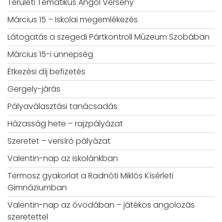
Területi Tematikus Angol Verseny
Március 15 – Iskolai megemlékezés
Látogatás a szegedi Pártkontroll Múzeum Szobában
Március 15-i ünnepség
Étkezési díj befizetés
Gergely-járás
Pályaválasztási tanácsadás
Házasság hete – rajzpályázat
Szeretet – versíró pályázat
Valentin-nap az iskolánkban
Termosz gyakorlat a Radnóti Miklós Kísérleti
Gimnáziumban
Valentin-nap az óvodában – játékos angolozás
szeretettel