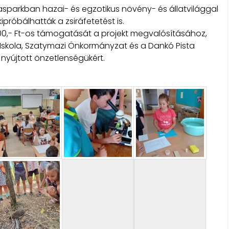
sparkban hazai- és egzotikus növény- és állatvilággal
próbálhatták a zsiráfetetést is.
00,- Ft-os támogatását a projekt megvalósításához,
s Iskola, Szatymazi Önkormányzat és a Dankó Pista
nyújtott önzetlenségükért.