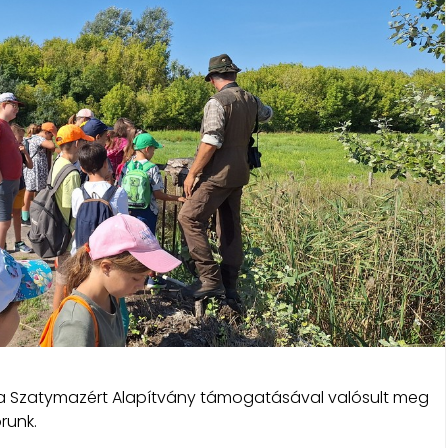
és a Szatymazért Alapítvány támogatásával valósult meg
runk.