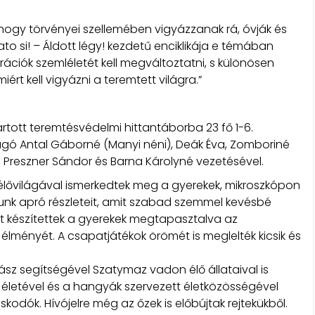
 hogy törvényei szellemében vigyázzanak rá, óvják és
o si! – Áldott légy! kezdetű enciklikája e témában
rációk szemléletét kell megváltoztatni, s különösen
ért kell vigyázni a teremtett világra.”
rtott teremtésvédelmi hittantáborba 23 fő 1-6.
gó Antal Gáborné (Manyi néni), Deák Éva, Zomboriné
 Preszner Sándor és Barna Károlyné vezetésével.
lővilágával ismerkedtek meg a gyerekek, mikroszkópon
unk apró részleteit, amit szabad szemmel kevésbé
t készítettek a gyerekek megtapasztalva az
lményét. A csapatjátékok örömét is meglelték kicsik és
sz segítségével Szatymaz vadon élő állataival is
ő életével és a hangyák szervezett életközösségével
kodók. Hívójelre még az őzek is előbújtak rejtekükből.