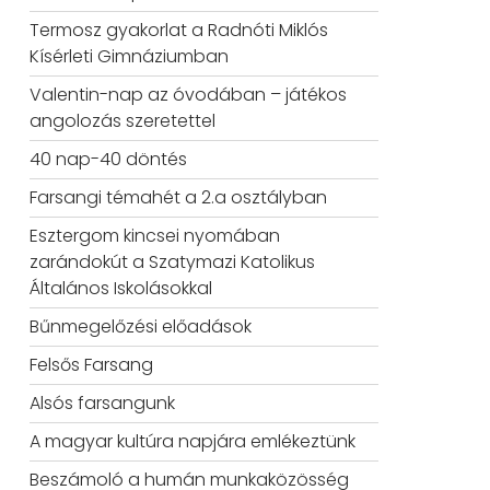
Termosz gyakorlat a Radnóti Miklós
Kísérleti Gimnáziumban
Valentin-nap az óvodában – játékos
angolozás szeretettel
40 nap-40 döntés
Farsangi témahét a 2.a osztályban
Esztergom kincsei nyomában
zarándokút a Szatymazi Katolikus
Általános Iskolásokkal
Bűnmegelőzési előadások
Felsős Farsang
Alsós farsangunk
A magyar kultúra napjára emlékeztünk
Beszámoló a humán munkaközösség