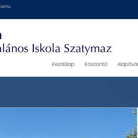
az.hu
Kezdőlap
Köszöntő
Alapítv