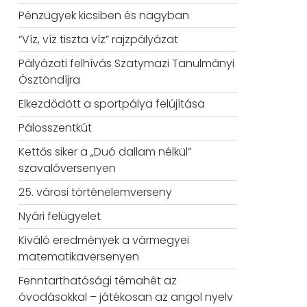
Pénzügyek kicsiben és nagyban
“Víz, víz tiszta víz” rajzpályázat
Pályázati felhívás Szatymazi Tanulmányi
Ösztöndíjra
Elkezdődött a sportpálya felújítása
Pálosszentkút
Kettős siker a „Duó dallam nélkül”
szavalóversenyen
25. városi történelemverseny
Nyári felügyelet
Kiváló eredmények a vármegyei
matematikaversenyen
Fenntarthatósági témahét az
óvodásokkal – játékosan az angol nyelv