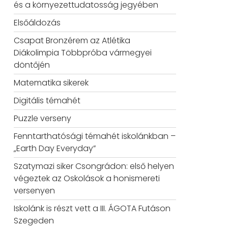
és a környezettudatosság jegyében
Elsőáldozás
Csapat Bronzérem az Atlétika
Diákolimpia Többpróba vármegyei
döntőjén
Matematika sikerek
Digitális témahét
Puzzle verseny
Fenntarthatósági témahét iskolánkban –
„Earth Day Everyday”
Szatymazi siker Csongrádon: első helyen
végeztek az Oskolások a honismereti
versenyen
Iskolánk is részt vett a III. ÁGOTA Futáson
Szegeden