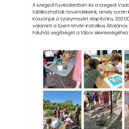
A szegedi Füvészkertben és a szegedi Vada
találkozhattak növendékeink, amely során ki
Köszönjük a Szatymazért Alapítvány 200.0
valamint a Szent István Katolikus Általáno
Faluház segítségét a tábor sikerességéhez 