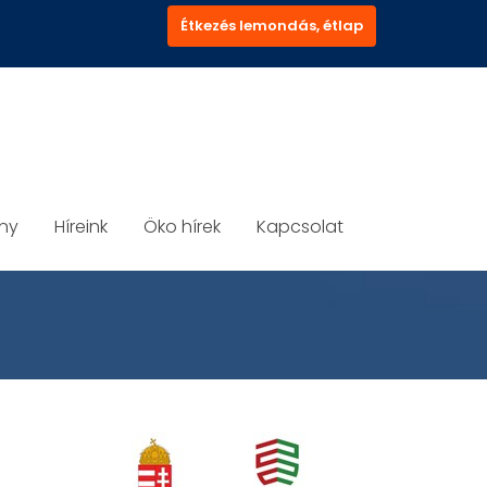
Étkezés lemondás, étlap
ány
Híreink
Öko hírek
Kapcsolat