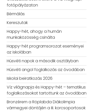
fotópályázaton
Bérmálás
Kereszutak
Happy-hét, ahogy a humán
munkaközösség csinálta
Happy-hét programsorozat eseményei
az iskolában
Húsvéti napok a második osztályban
Húsvéti angol foglalkozás az óvodában
Iskolai beiratkozás 2026
Víz világnapja és Happy-hét – tematikus
foglalkozásokat tartottunk az óvodában
Bronzérem a Röplabda Diákolimpia
vármegyei döntőjén a III. korcsoportosok