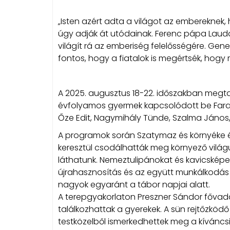
„Isten azért adta a világot az embereknek,
úgy adják át utódainak. Ferenc pápa Laudat
világít rá az emberiség felelősségére. Gene
fontos, hogy a fiatalok is megértsék, hogy mi
A 2025. augusztus 18-22. időszakban megta
évfolyamos gyermek kapcsolódott be Fara
Őze Edit, Nagymihály Tünde, Szalma János,
A programok során Szatymaz és környéke é
keresztül csodálhatták meg környező világ
láthatunk. Nemeztulipánokat és kavicsképe
újrahasznosítás és az együtt munkálkodás é
nagyok egyaránt a tábor napjai alatt.
A terepgyakorlaton Preszner Sándor fővadá
találkozhattak a gyerekek. A sün rejtőzköd
testközelből ismerkedhettek meg a kíváncsis