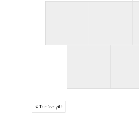
BEJEGYZÉS
Tanévnyitó
NAVIGÁCIÓ