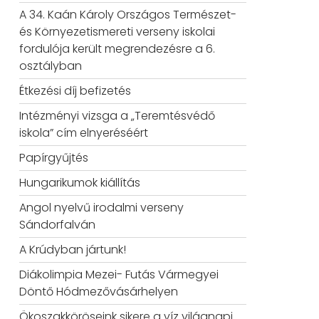
A 34. Kaán Károly Országos Természet-
és Környezetismereti verseny iskolai
fordulója került megrendezésre a 6.
osztályban
Étkezési díj befizetés
Intézményi vizsga a „Teremtésvédő
iskola” cím elnyeréséért
Papírgyűjtés
Hungarikumok kiállítás
Angol nyelvű irodalmi verseny
Sándorfalván
A Krúdyban jártunk!
Diákolimpia Mezei- Futás Vármegyei
Döntő Hódmezővásárhelyen
Ökoszakköröseink sikere a víz világnapi