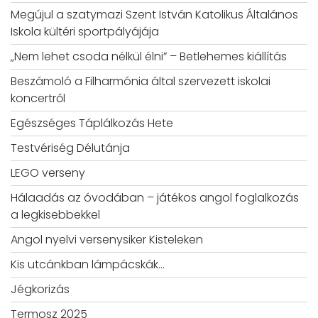
Megújul a szatymazi Szent István Katolikus Általános
Iskola kültéri sportpályájája
„Nem lehet csoda nélkül élni” – Betlehemes kiállítás
Beszámoló a Filharmónia által szervezett iskolai
koncertről
Egészséges Táplálkozás Hete
Testvériség Délutánja
LEGO verseny
Hálaadás az óvodában – játékos angol foglalkozás
a legkisebbekkel
Angol nyelvi versenysiker Kisteleken
Kis utcánkban lámpácskák…
Jégkorizás
Termosz 2025