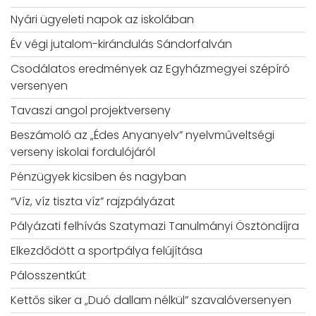
Nyári ügyeleti napok az iskolában
Év végi jutalom-kirándulás Sándorfalván
Csodálatos eredmények az Egyházmegyei szépíró
versenyen
Tavaszi angol projektverseny
Beszámoló az „Édes Anyanyelv” nyelvműveltségi
verseny iskolai fordulójáról
Pénzügyek kicsiben és nagyban
“Víz, víz tiszta víz” rajzpályázat
Pályázati felhívás Szatymazi Tanulmányi Ösztöndíjra
Elkezdődött a sportpálya felújítása
Pálosszentkút
Kettős siker a „Duó dallam nélkül” szavalóversenyen