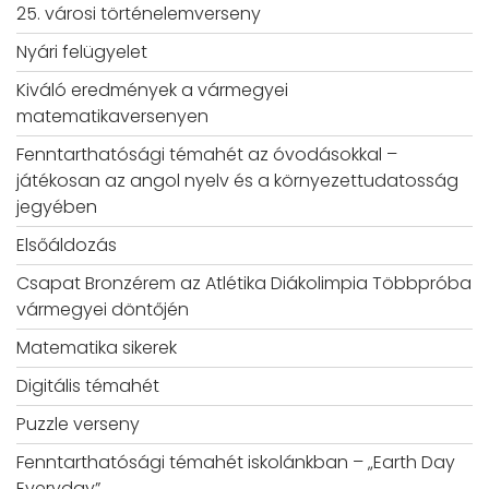
25. városi történelemverseny
Nyári felügyelet
Kiváló eredmények a vármegyei
matematikaversenyen
Fenntarthatósági témahét az óvodásokkal –
játékosan az angol nyelv és a környezettudatosság
jegyében
Elsőáldozás
Csapat Bronzérem az Atlétika Diákolimpia Többpróba
vármegyei döntőjén
Matematika sikerek
Digitális témahét
Puzzle verseny
Fenntarthatósági témahét iskolánkban – „Earth Day
Everyday”