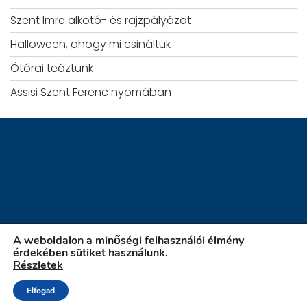
Szent Imre alkotó- és rajzpályázat
Halloween, ahogy mi csináltuk
Ötórai teáztunk
Assisi Szent Ferenc nyomában
A weboldalon a minőségi felhasználói élmény
érdekében sütiket használunk.
Részletek
iskola.szatymaz.hu
Elfogad