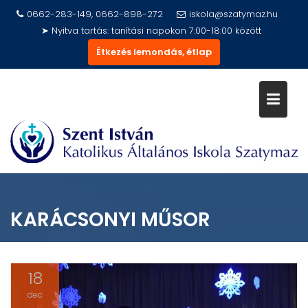
Skip
0662-283-149, 0662-898-272
iskola@szatymaz.hu
to
➤ Nyitva tartás: tanítási napokon 7:00-18:00 között
content
Étkezés lemondás, étlap
KARÁCSONYI MŰSOR
18
dec