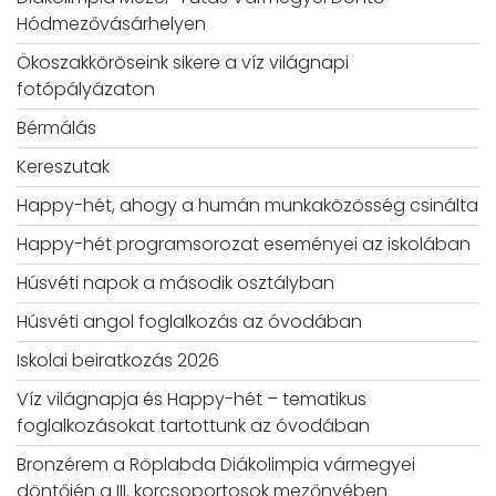
Hódmezővásárhelyen
Ökoszakköröseink sikere a víz világnapi
fotópályázaton
Bérmálás
Kereszutak
Happy-hét, ahogy a humán munkaközösség csinálta
Happy-hét programsorozat eseményei az iskolában
Húsvéti napok a második osztályban
Húsvéti angol foglalkozás az óvodában
Iskolai beiratkozás 2026
Víz világnapja és Happy-hét – tematikus
foglalkozásokat tartottunk az óvodában
Bronzérem a Röplabda Diákolimpia vármegyei
döntőjén a III. korcsoportosok mezőnyében