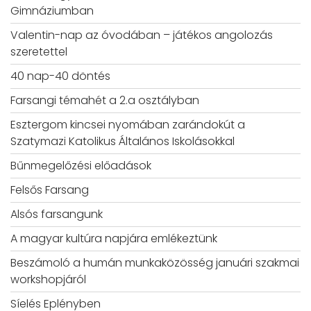
Gimnáziumban
Valentin-nap az óvodában – játékos angolozás
szeretettel
40 nap-40 döntés
Farsangi témahét a 2.a osztályban
Esztergom kincsei nyomában zarándokút a
Szatymazi Katolikus Általános Iskolásokkal
Bűnmegelőzési előadások
Felsős Farsang
Alsós farsangunk
A magyar kultúra napjára emlékeztünk
Beszámoló a humán munkaközösség januári szakmai
workshopjáról
Síelés Eplényben