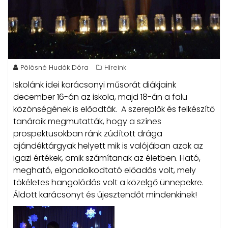
Pölösné Hudák Dóra
Híreink
Iskolánk idei karácsonyi műsorát diákjaink
december 16-án az iskola, majd 18-án a falu
közönségének is előadták. A szereplők és felkészítő
tanáraik megmutatták, hogy a színes
prospektusokban ránk zúdított drága
ajándéktárgyak helyett mik is valójában azok az
igazi értékek, amik számítanak az életben. Ható,
megható, elgondolkodtató előadás volt, mely
tökéletes hangolódás volt a közelgő ünnepekre.
Áldott karácsonyt és újesztendőt mindenkinek!