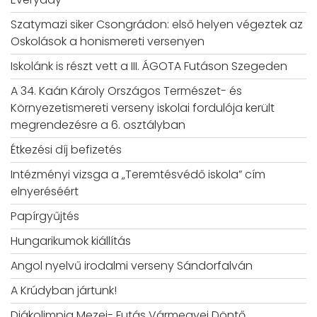
Szatymazi siker Csongrádon: első helyen végeztek az
Oskolások a honismereti versenyen
Iskolánk is részt vett a III. ÁGOTA Futáson Szegeden
A 34. Kaán Károly Országos Természet- és
Környezetismereti verseny iskolai fordulója került
megrendezésre a 6. osztályban
Étkezési díj befizetés
Intézményi vizsga a „Teremtésvédő iskola” cím
elnyeréséért
Papírgyűjtés
Hungarikumok kiállítás
Angol nyelvű irodalmi verseny Sándorfalván
A Krúdyban jártunk!
Diákolimpia Mezei- Futás Vármegyei Döntő