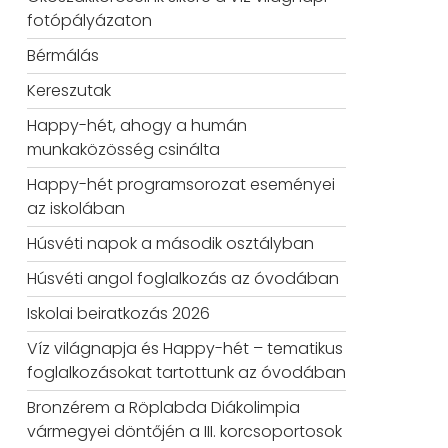
fotópályázaton
Bérmálás
Kereszutak
Happy-hét, ahogy a humán
munkaközösség csinálta
Happy-hét programsorozat eseményei
az iskolában
Húsvéti napok a második osztályban
Húsvéti angol foglalkozás az óvodában
Iskolai beiratkozás 2026
Víz világnapja és Happy-hét – tematikus
foglalkozásokat tartottunk az óvodában
Bronzérem a Röplabda Diákolimpia
vármegyei döntőjén a III. korcsoportosok