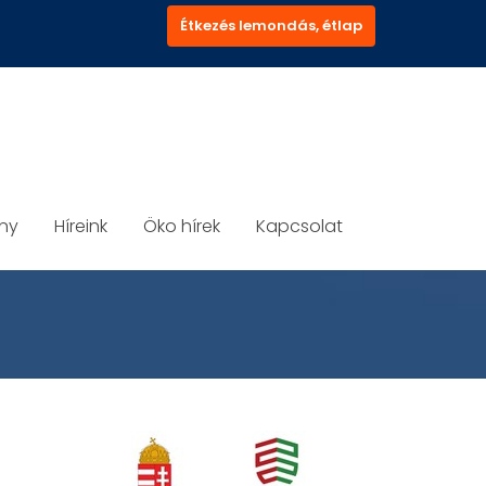
Étkezés lemondás, étlap
ány
Híreink
Öko hírek
Kapcsolat