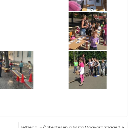
TeSzedd! – Önkéntesen a tiszta Magyarországért