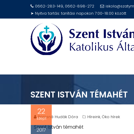
Skip
0662-283-149, 0662-898-272
iskola@szatym
to
➤ Nyitva tartás: tanítási napokon 7:00-18:00 között
content
SZENT ISTVÁN TÉMAHÉT
22
Pölösné Hudák Dóra
Híreink
Öko hírek
,
szept
Szent István témahét
2017