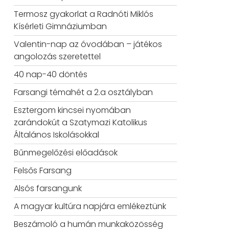
Termosz gyakorlat a Radnóti Miklós
Kísérleti Gimnáziumban
Valentin-nap az óvodában – játékos
angolozás szeretettel
40 nap-40 döntés
Farsangi témahét a 2.a osztályban
Esztergom kincsei nyomában
zarándokút a Szatymazi Katolikus
Általános Iskolásokkal
Bűnmegelőzési előadások
Felsős Farsang
Alsós farsangunk
A magyar kultúra napjára emlékeztünk
Beszámoló a humán munkaközösség