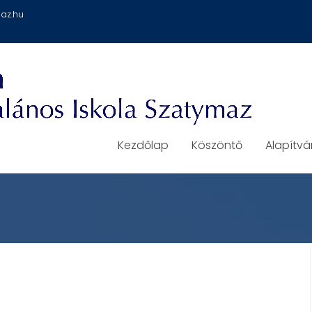
az.hu
Kezdőlap
Köszöntő
Alapítv