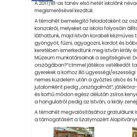
A 2017/18-as tanév első hetét iskolánk néva
megismerésével kezdtük.
A témahét bemelegítő feladataként az oszt
korszakról, melyeket az iskola folyosóin áll
láthattunk, majd István korabeli kézműves t
gyöngyöt, fűzni, agyagozni, kardot és bábo
keretében ismerkedtünk meg István király 
Múzeum munkatársainak a segítségével. Délu
országában?”címmel játékos vetélkedőt tar
gyerekek a korhoz illő ügyességi/eszességi
nemes küzdelem után a győztes alsós és fe
jutalomként pedig „országalmát”, játékóra-
és korhű módon egész délután zsíros kenyér
a hangulatról pedig az István, a király zen
A témahét megvalósításához gratulálunk is
a támogatásért a Szatymazért Alapítvány