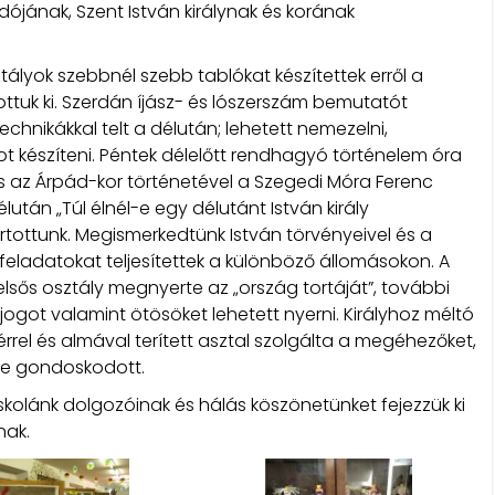
dójának, Szent István királynak és korának
ályok szebbnél szebb tablókat készítettek erről a
ítottuk ki. Szerdán íjász- és lószerszám bemutatót
echnikákkal telt a délután; lehetett nemezelni,
t készíteni. Péntek délelőtt rendhagyó történelem óra
és az Árpád-kor történetével a Szegedi Móra Ferenc
tán „Túl élnél-e egy délutánt István király
tottunk. Megismerkedtünk István törvényeivel és a
 feladatokat teljesítettek a különböző állomásokon. A
lsős osztály megnyerte az „ország tortáját”, további
jogot valamint ötösöket lehetett nyerni. Királyhoz méltó
rel és almával terített asztal szolgálta a megéhezőket,
éje gondoskodott.
kolánk dolgozóinak és hálás köszönetünket fejezzük ki
nak.