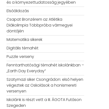
és a környezettudatosság jegyében
Elsőáldozás
Csapat Bronzérem az Atlétika
Diákolimpia Többpróba vármegyei
döntőjén
Matematika sikerek
Digitális témahét
Puzzle verseny
Fenntarthatósági témahét iskolánkban –
„Earth Day Everyday”
Szatymazi siker Csongrádon: első helyen
végeztek az Oskolások a honismereti
versenyen
Iskolánk is részt vett a III. ÁGOTA Futáson
Szegeden