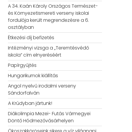
A 34. Kaán Károly Országos Természet-
és Környezetismereti verseny iskolai
fordulója került megrendezésre a 6.
osztályban
Étkezési díj befizetés
Intézményi vizsga a „Teremtésvédő
iskola” cím elnyeréséért
Papírgyűjtés
Hungarikumok kiállítás
Angol nyelvű irodalmi verseny
Sándorfalván
A Krúdyban jártunk!
Diákolimpia Mezei- Futás Vármegyei
Döntő Hódmezővásárhelyen
Ökoszakköröseink sikere a víz világnapi