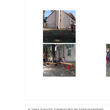
BEJEGYZÉS
’Veni Sancte’ tanévnyitó és táskaszentelő