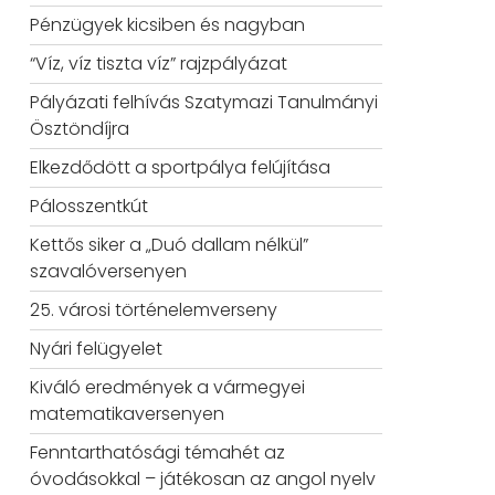
Pénzügyek kicsiben és nagyban
“Víz, víz tiszta víz” rajzpályázat
Pályázati felhívás Szatymazi Tanulmányi
Ösztöndíjra
Elkezdődött a sportpálya felújítása
Pálosszentkút
Kettős siker a „Duó dallam nélkül”
szavalóversenyen
25. városi történelemverseny
Nyári felügyelet
Kiváló eredmények a vármegyei
matematikaversenyen
Fenntarthatósági témahét az
óvodásokkal – játékosan az angol nyelv