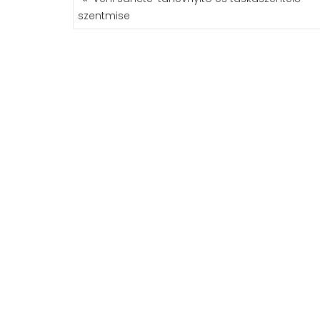
NAVIGÁCIÓ
szentmise