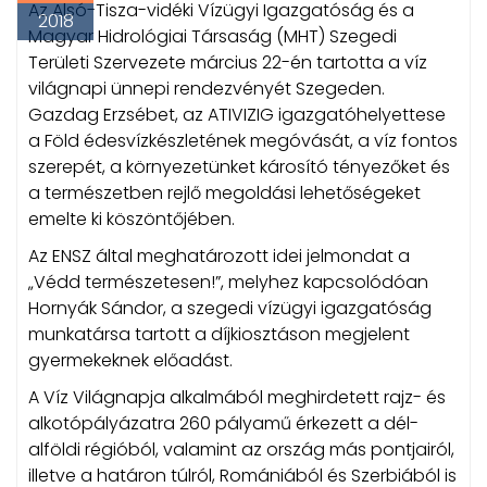
Az Alsó-Tisza-vidéki Vízügyi Igazgatóság és a
2018
Magyar Hidrológiai Társaság (MHT) Szegedi
Területi Szervezete március 22-én tartotta a víz
világnapi ünnepi rendezvényét Szegeden.
Gazdag Erzsébet, az ATIVIZIG igazgatóhelyettese
a Föld édesvízkészletének megóvását, a víz fontos
szerepét, a környezetünket károsító tényezőket és
a természetben rejlő megoldási lehetőségeket
emelte ki köszöntőjében.
Az ENSZ által meghatározott idei jelmondat a
„Védd természetesen!”, melyhez kapcsolódóan
Hornyák Sándor, a szegedi vízügyi igazgatóság
munkatársa tartott a díjkiosztáson megjelent
gyermekeknek előadást.
A Víz Világnapja alkalmából meghirdetett rajz- és
alkotópályázatra 260 pályamű érkezett a dél-
alföldi régióból, valamint az ország más pontjairól,
illetve a határon túlról, Romániából és Szerbiából is