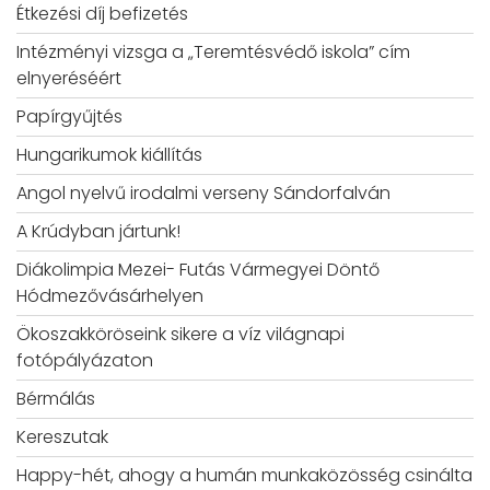
Étkezési díj befizetés
Intézményi vizsga a „Teremtésvédő iskola” cím
elnyeréséért
Papírgyűjtés
Hungarikumok kiállítás
Angol nyelvű irodalmi verseny Sándorfalván
A Krúdyban jártunk!
Diákolimpia Mezei- Futás Vármegyei Döntő
Hódmezővásárhelyen
Ökoszakköröseink sikere a víz világnapi
fotópályázaton
Bérmálás
Kereszutak
Happy-hét, ahogy a humán munkaközösség csinálta