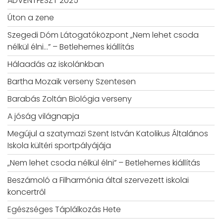
ADVENTFESZT 2025
Úton a zene
Szegedi Dóm Látogatóközpont „Nem lehet csoda
nélkül élni…” – Betlehemes kiállítás
Hálaadás az iskolánkban
Bartha Mozaik verseny Szentesen
Barabás Zoltán Biológia verseny
A jóság világnapja
Megújul a szatymazi Szent István Katolikus Általános
Iskola kültéri sportpályájája
„Nem lehet csoda nélkül élni” – Betlehemes kiállítás
Beszámoló a Filharmónia által szervezett iskolai
koncertről
Egészséges Táplálkozás Hete