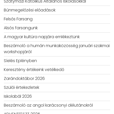
Szatymazi Katolikus Általános Iskolásokkal
Bűnmegelőzési előadások
Felsős Farsang
Alsós farsangunk
A magyar kultúra napjára emlékeztünk
Beszámoló a humán munkaközösség januári szakmai
workshopjáról
Síelés Eplényben
Keresztény értékeink vetélkedő
Zarándoktábor 2026
Szülői értekezletek
Iskolabál 2026
Beszámoló az angol karácsonyi délutánokról