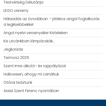
Testvériség Délutánja
LEGO verseny
Hálaadás az óvodában – játékos angol foglalkozás
a legkisebbekkel
Angol nyelvi versenysiker Kisteleken
Kis utcánkban lámpácskák…
Jégkorizás
Termosz 2025
Szent Imre alkotó- és rajzpályázat
Halloween, ahogy mi csináltuk
Ötórai teáztunk
Assisi Szent Ferenc nyomában