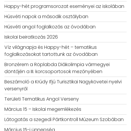
Happy-hét programsorozat eseményei az iskolában
Húsvéti napok a második osztályban
Húsvéti angol foglalkozás az óvodában
Iskolai beiratkozás 2026
Víz világnapja és Happy-hét – tematikus
foglalkozásokat tartottunk az óvodában
Bronzérem a Röplabda Diákolimpia vármegyei
döntőjén a III. korcsoportosok mezőnyében
Beszámoló a Krúdy Ifjú Turisztikai Nagykövetei nyelvi
versenyről
Területi Tematikus Angol Verseny
Március 15 – Iskolai megemlékezés
Látogatás a szegedi Pártkontroll Múzeum Szobában
Március 15-i ünnepség