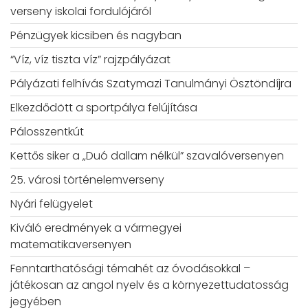
verseny iskolai fordulójáról
Pénzügyek kicsiben és nagyban
“Víz, víz tiszta víz” rajzpályázat
Pályázati felhívás Szatymazi Tanulmányi Ösztöndíjra
Elkezdődött a sportpálya felújítása
Pálosszentkút
Kettős siker a „Duó dallam nélkül” szavalóversenyen
25. városi történelemverseny
Nyári felügyelet
Kiváló eredmények a vármegyei
matematikaversenyen
Fenntarthatósági témahét az óvodásokkal –
játékosan az angol nyelv és a környezettudatosság
jegyében