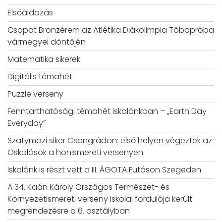
Elsőáldozás
Csapat Bronzérem az Atlétika Diákolimpia Többpróba
vármegyei döntőjén
Matematika sikerek
Digitális témahét
Puzzle verseny
Fenntarthatósági témahét iskolánkban – „Earth Day
Everyday”
Szatymazi siker Csongrádon: első helyen végeztek az
Oskolások a honismereti versenyen
Iskolánk is részt vett a III. ÁGOTA Futáson Szegeden
A 34. Kaán Károly Országos Természet- és
Környezetismereti verseny iskolai fordulója került
megrendezésre a 6. osztályban