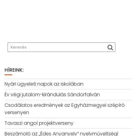
HÍREINK:
Nyári ügyeleti napok az iskolában
Év végi jutalom-kirándulás Sándorfalván
Csodálatos eredmények az Egyházmegyei szépíró
versenyen
Tavaszi angol projektverseny
Beszámoló az „Édes Anyanyelv” nyelvműveltségi