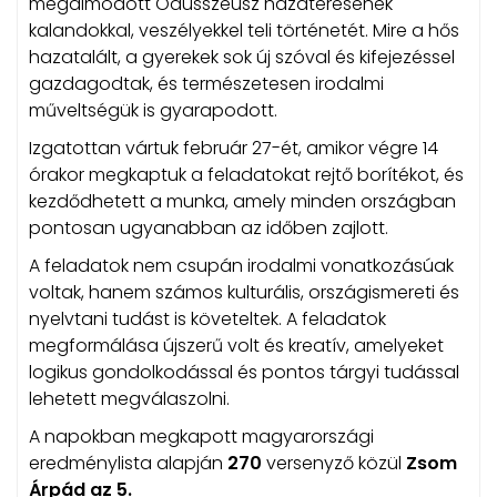
megálmodott Odüsszeusz hazatérésének
kalandokkal, veszélyekkel teli történetét. Mire a hős
hazatalált, a gyerekek sok új szóval és kifejezéssel
gazdagodtak, és természetesen irodalmi
műveltségük is gyarapodott.
Izgatottan vártuk február 27-ét, amikor végre 14
órakor megkaptuk a feladatokat rejtő borítékot, és
kezdődhetett a munka, amely minden országban
pontosan ugyanabban az időben zajlott.
A feladatok nem csupán irodalmi vonatkozásúak
voltak, hanem számos kulturális, országismereti és
nyelvtani tudást is követeltek. A feladatok
megformálása újszerű volt és kreatív, amelyeket
logikus gondolkodással és pontos tárgyi tudással
lehetett megválaszolni.
A napokban megkapott magyarországi
eredménylista alapján
270
versenyző közül
Zsom
Árpád az 5.