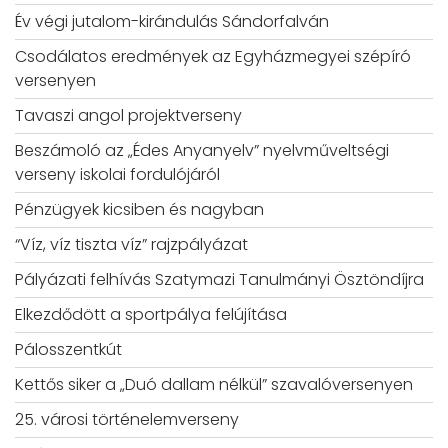
Év végi jutalom-kirándulás Sándorfalván
Csodálatos eredmények az Egyházmegyei szépíró
versenyen
Tavaszi angol projektverseny
Beszámoló az „Édes Anyanyelv” nyelvműveltségi
verseny iskolai fordulójáról
Pénzügyek kicsiben és nagyban
“Víz, víz tiszta víz” rajzpályázat
Pályázati felhívás Szatymazi Tanulmányi Ösztöndíjra
Elkezdődött a sportpálya felújítása
Pálosszentkút
Kettős siker a „Duó dallam nélkül” szavalóversenyen
25. városi történelemverseny