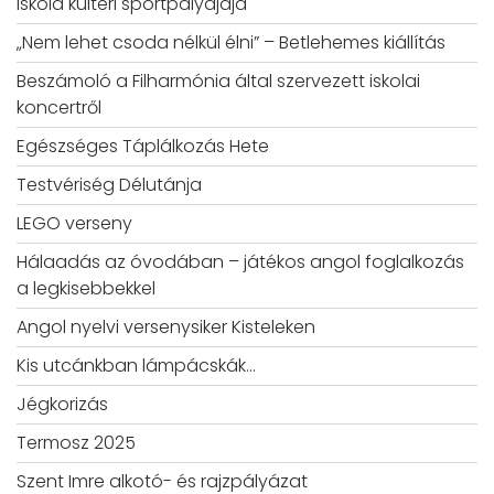
Iskola kültéri sportpályájája
„Nem lehet csoda nélkül élni” – Betlehemes kiállítás
Beszámoló a Filharmónia által szervezett iskolai
koncertről
Egészséges Táplálkozás Hete
Testvériség Délutánja
LEGO verseny
Hálaadás az óvodában – játékos angol foglalkozás
a legkisebbekkel
Angol nyelvi versenysiker Kisteleken
Kis utcánkban lámpácskák…
Jégkorizás
Termosz 2025
Szent Imre alkotó- és rajzpályázat