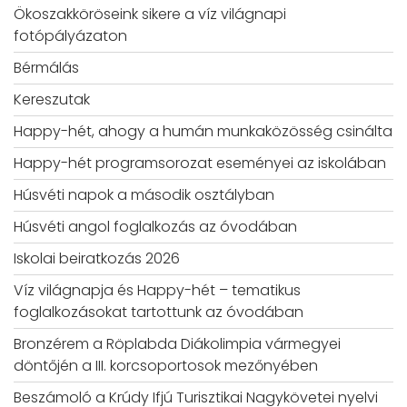
Ökoszakköröseink sikere a víz világnapi
fotópályázaton
Bérmálás
Kereszutak
Happy-hét, ahogy a humán munkaközösség csinálta
Happy-hét programsorozat eseményei az iskolában
Húsvéti napok a második osztályban
Húsvéti angol foglalkozás az óvodában
Iskolai beiratkozás 2026
Víz világnapja és Happy-hét – tematikus
foglalkozásokat tartottunk az óvodában
Bronzérem a Röplabda Diákolimpia vármegyei
döntőjén a III. korcsoportosok mezőnyében
Beszámoló a Krúdy Ifjú Turisztikai Nagykövetei nyelvi