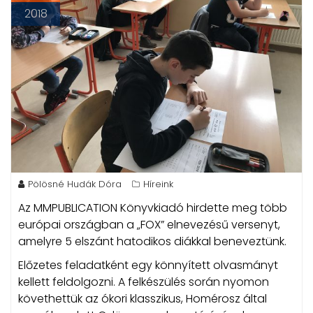
2018
Pölösné Hudák Dóra
Híreink
Az MMPUBLICATION Könyvkiadó hirdette meg több
európai országban a „FOX” elnevezésű versenyt,
amelyre 5 elszánt hatodikos diákkal beneveztünk.
Előzetes feladatként egy könnyített olvasmányt
kellett feldolgozni. A felkészülés során nyomon
követhettük az ókori klasszikus, Homérosz által