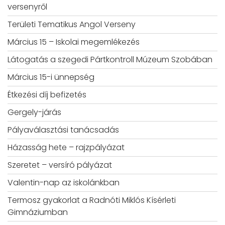
versenyről
Területi Tematikus Angol Verseny
Március 15 – Iskolai megemlékezés
Látogatás a szegedi Pártkontroll Múzeum Szobában
Március 15-i ünnepség
Étkezési díj befizetés
Gergely-járás
Pályaválasztási tanácsadás
Házasság hete – rajzpályázat
Szeretet – versíró pályázat
Valentin-nap az iskolánkban
Termosz gyakorlat a Radnóti Miklós Kísérleti
Gimnáziumban