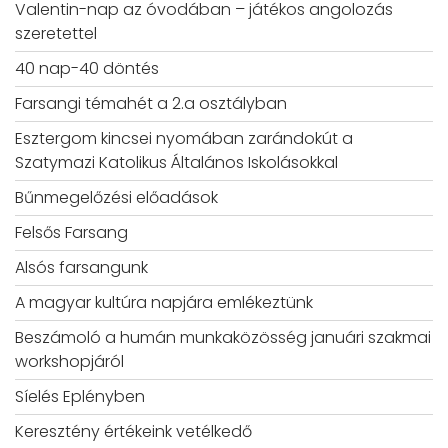
Valentin-nap az óvodában – játékos angolozás
szeretettel
40 nap-40 döntés
Farsangi témahét a 2.a osztályban
Esztergom kincsei nyomában zarándokút a
Szatymazi Katolikus Általános Iskolásokkal
Bűnmegelőzési előadások
Felsős Farsang
Alsós farsangunk
A magyar kultúra napjára emlékeztünk
Beszámoló a humán munkaközösség januári szakmai
workshopjáról
Síelés Eplényben
Keresztény értékeink vetélkedő