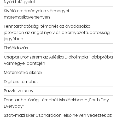
Nyári felügyelet
Kiváló eredmények a vármegyei
matematikaversenyen
Fenntarthatósági témahét az óvodásokkal –
játékosan az angol nyelv és a környezettudatosság
jegyében
Elsőáldozás
Csapat Bronzérem az Atlétika Diákolimpia Többpróba
vármegyei döntőjén
Matematika sikerek
Digitális témahét
Puzzle verseny
Fenntarthatósági témahét iskolánkban – „Earth Day
Everyday”
Szatymazi siker Csongrádon: első helyen végeztek az