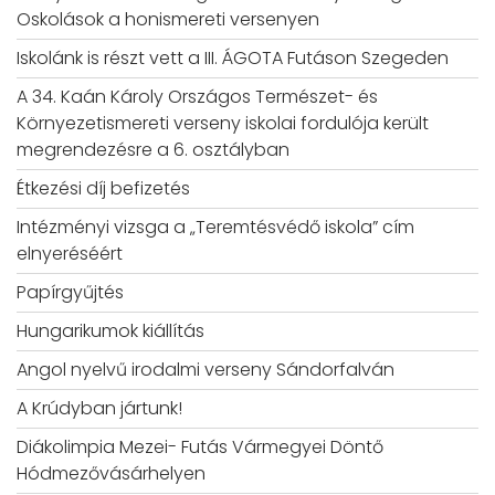
Oskolások a honismereti versenyen
Iskolánk is részt vett a III. ÁGOTA Futáson Szegeden
A 34. Kaán Károly Országos Természet- és
Környezetismereti verseny iskolai fordulója került
megrendezésre a 6. osztályban
Étkezési díj befizetés
Intézményi vizsga a „Teremtésvédő iskola” cím
elnyeréséért
Papírgyűjtés
Hungarikumok kiállítás
Angol nyelvű irodalmi verseny Sándorfalván
A Krúdyban jártunk!
Diákolimpia Mezei- Futás Vármegyei Döntő
Hódmezővásárhelyen