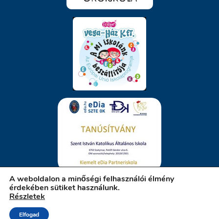
A weboldalon a minőségi felhasználói élmény
érdekében sütiket használunk.
Részletek
iskola.szatymaz.hu
Elfogad