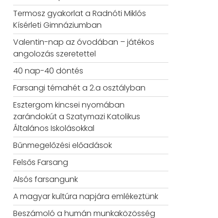
Termosz gyakorlat a Radnóti Miklós
Kísérleti Gimnáziumban
Valentin-nap az óvodában – játékos
angolozás szeretettel
40 nap-40 döntés
Farsangi témahét a 2.a osztályban
Esztergom kincsei nyomában
zarándokút a Szatymazi Katolikus
Általános Iskolásokkal
Bűnmegelőzési előadások
Felsős Farsang
Alsós farsangunk
A magyar kultúra napjára emlékeztünk
Beszámoló a humán munkaközösség