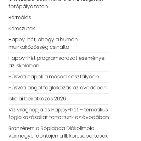
fotópályázaton
Bérmálás
Kereszutak
Happy-hét, ahogy a humán
munkaközösség csinálta
Happy-hét programsorozat eseményei
az iskolában
Húsvéti napok a második osztályban
Húsvéti angol foglalkozás az óvodában
Iskolai beiratkozás 2026
Víz világnapja és Happy-hét – tematikus
foglalkozásokat tartottunk az óvodában
Bronzérem a Röplabda Diákolimpia
vármegyei döntőjén a III. korcsoportosok