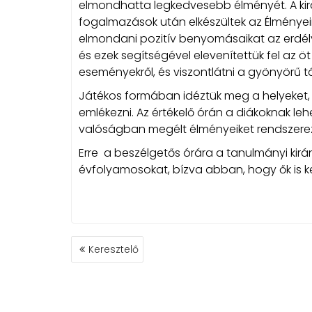
elmondhatta legkedvesebb élményét. A kiránd
fogalmazások után elkészültek az Élménye
elmondani pozitív benyomásaikat az erdély
és ezek segítségével elevenítettük fel az ö
eseményekről, és viszontlátni a gyönyörű tá
Játékos formában idéztük meg a helyeket,
emlékezni. Az értékelő órán a diákoknak leh
valóságban megélt élményeiket rendszere
Erre a beszélgetős órára a tanulmányi kirá
évfolyamosokat, bízva abban, hogy ők is 
BEJEGYZÉS
Keresztelő
NAVIGÁCIÓ