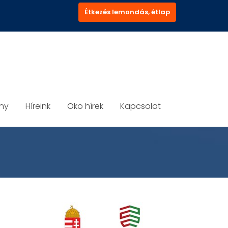
Étkezés lemondás, étlap
ány
Híreink
Öko hírek
Kapcsolat