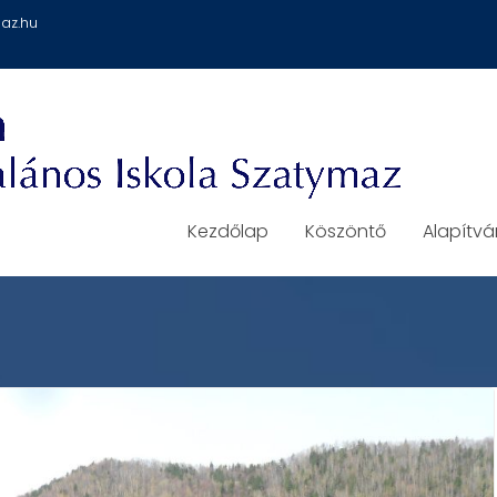
az.hu
Kezdőlap
Köszöntő
Alapítv