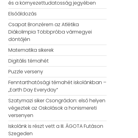
és a környezettudatosság jegyében
Elsőáldozás
Csapat Bronzérem az Atlétika
Diákolimpia Többpróba vármegyei
döntőjén
Matematika sikerek
Digitális témahét
Puzzle verseny
Fenntarthatósági témahét iskolánkban –
„Earth Day Everyday”
Szatymazi siker Csongrádon: első helyen
végeztek az Oskolások a honismereti
versenyen
Iskolánk is részt vett a III. ÁGOTA Futáson
Szegeden