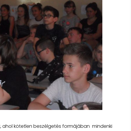
sor, ahol kötetlen beszélgetés formájában mindenki