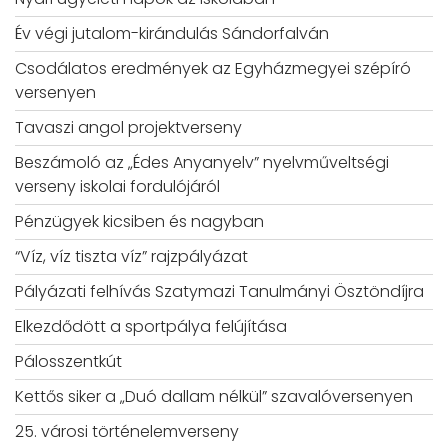
Év végi jutalom-kirándulás Sándorfalván
Csodálatos eredmények az Egyházmegyei szépíró
versenyen
Tavaszi angol projektverseny
Beszámoló az „Édes Anyanyelv” nyelvműveltségi
verseny iskolai fordulójáról
Pénzügyek kicsiben és nagyban
“Víz, víz tiszta víz” rajzpályázat
Pályázati felhívás Szatymazi Tanulmányi Ösztöndíjra
Elkezdődött a sportpálya felújítása
Pálosszentkút
Kettős siker a „Duó dallam nélkül” szavalóversenyen
25. városi történelemverseny