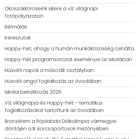
Ökoszakköröseink sikere a víz világnapi
fotópályázaton
Bérmálás
Kereszutak
Happy-hét, ahogy a humán munkaközösség csinálta
Happy-hét programsorozat eseményei az iskolában
Húsvéti napok a második osztályban
Húsvéti angol foglalkozás az óvodában
Iskolai beiratkozás 2026
Víz világnapja és Happy-hét – tematikus
foglalkozásokat tartottunk az óvodában
Bronzérem a Röplabda Diákolimpia vármegyei
döntőjén a III. korcsoportosok mezőnyében