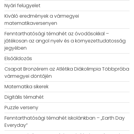
Nyári felügyelet
Kiváló eredmények a vármegyei
matematikaversenyen
Fenntarthatósági témahét az óvodásokkal –
játékosan az angol nyelv és a környezettudatosság
jegyében
Elsőáldozás
Csapat Bronzérem az Atlétika Diákolimpia Többpróba
vármegyei döntőjén
Matematika sikerek
Digitális témahét
Puzzle verseny
Fenntarthatósági témahét iskolánkban – „Earth Day
Everyday”