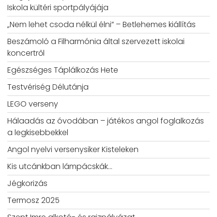
Iskola kültéri sportpályájája
„Nem lehet csoda nélkül élni” – Betlehemes kiállítás
Beszámoló a Filharmónia által szervezett iskolai
koncertről
Egészséges Táplálkozás Hete
Testvériség Délutánja
LEGO verseny
Hálaadás az óvodában – játékos angol foglalkozás
a legkisebbekkel
Angol nyelvi versenysiker Kisteleken
Kis utcánkban lámpácskák…
Jégkorizás
Termosz 2025