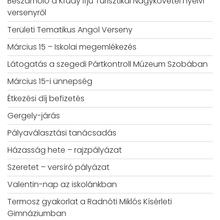
Beszámoló a Krúdy Ifjú Turisztikai Nagykövetei nyelvi
versenyről
Területi Tematikus Angol Verseny
Március 15 – Iskolai megemlékezés
Látogatás a szegedi Pártkontroll Múzeum Szobában
Március 15-i ünnepség
Étkezési díj befizetés
Gergely-járás
Pályaválasztási tanácsadás
Házasság hete – rajzpályázat
Szeretet – versíró pályázat
Valentin-nap az iskolánkban
Termosz gyakorlat a Radnóti Miklós Kísérleti
Gimnáziumban