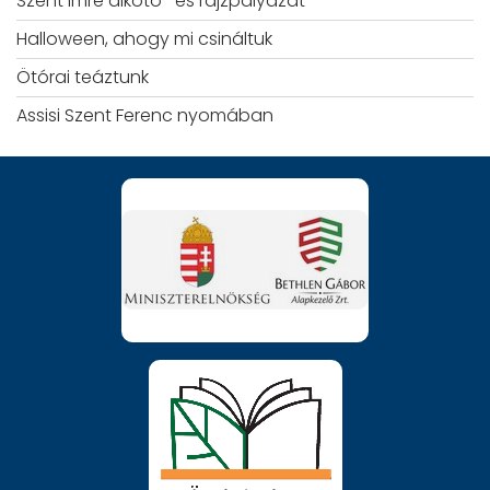
Szent Imre alkotó- és rajzpályázat
Halloween, ahogy mi csináltuk
Ötórai teáztunk
Assisi Szent Ferenc nyomában