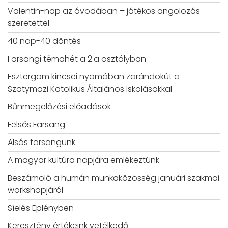
Valentin-nap az óvodában – játékos angolozás
szeretettel
40 nap-40 döntés
Farsangi témahét a 2.a osztályban
Esztergom kincsei nyomában zarándokút a
Szatymazi Katolikus Általános Iskolásokkal
Bűnmegelőzési előadások
Felsős Farsang
Alsós farsangunk
A magyar kultúra napjára emlékeztünk
Beszámoló a humán munkaközösség januári szakmai
workshopjáról
Síelés Eplényben
Keresztény értékeink vetélkedő