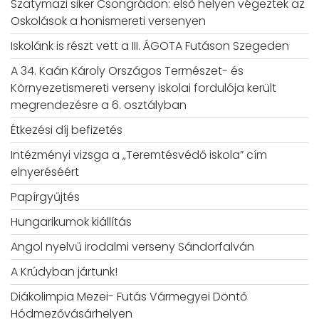
Szatymazi siker Csongrádon: első helyen végeztek az
Oskolások a honismereti versenyen
Iskolánk is részt vett a III. ÁGOTA Futáson Szegeden
A 34. Kaán Károly Országos Természet- és
Környezetismereti verseny iskolai fordulója került
megrendezésre a 6. osztályban
Étkezési díj befizetés
Intézményi vizsga a „Teremtésvédő iskola” cím
elnyeréséért
Papírgyűjtés
Hungarikumok kiállítás
Angol nyelvű irodalmi verseny Sándorfalván
A Krúdyban jártunk!
Diákolimpia Mezei- Futás Vármegyei Döntő
Hódmezővásárhelyen